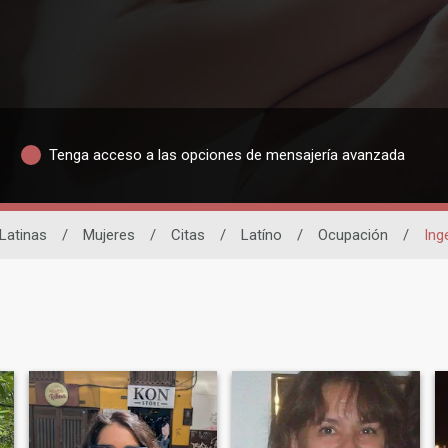
Tenga acceso a las opciones de mensajería avanzada
 Latinas
/
Mujeres
/
Citas
/
Latíno
/
Ocupación
/
Ing