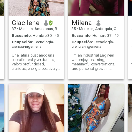
Glacilene
Milena
37
•
Manaus, Amazonas, Brasil
35
•
Medellín, Antioquia, Colombia
Buscando:
Hombre 30 - 45
Buscando:
Hombre 37 - 49
Ocupación:
Tecnología-
Ocupación:
Tecnología-
ciencia-ingeniería
ciencia-ingeniería
Una latina buscando una
I'm an Industrial Engineer
conexión real y verdadera,
who enjoys learning,
valoro profundidad,
meaningful conversations,
claridad, energía positiva y
and personal growth. I
consistencia. Me atraen la
appreciate quiet moments
inteligencia y la madurez
just as much as great
emocional.
conversations about
technology, engineering,
current events, or even life
itself. In my free time, I enjoy
listening to soft rock and
reggae, sharing a good
glass of wine, taking walks
outdoors, and spending time
with animals—especially
dogs. I believe happiness is
found in simple moments
with the right person, and I'm