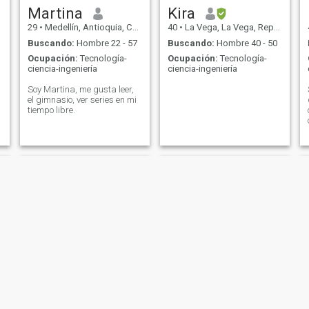
Martina
Kira
29
•
Medellín, Antioquia, Colombia
40
•
La Vega, La Vega, Rep. Dominicana
Buscando:
Hombre 22 - 57
Buscando:
Hombre 40 - 50
Ocupación:
Tecnología-
Ocupación:
Tecnología-
ciencia-ingeniería
ciencia-ingeniería
Soy Martina, me gusta leer,
el gimnasio, ver series en mi
tiempo libre.
hi
Hanny