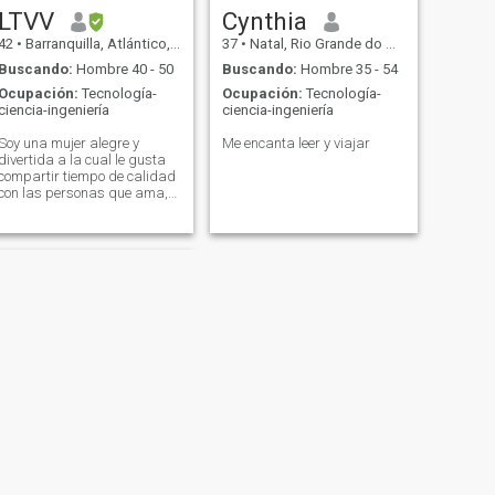
LTVV
Cynthia
42
•
Barranquilla, Atlántico, Colombia
37
•
Natal, Rio Grande do Norte, Brasil
Buscando:
Hombre 40 - 50
Buscando:
Hombre 35 - 54
Ocupación:
Tecnología-
Ocupación:
Tecnología-
ciencia-ingeniería
ciencia-ingeniería
Soy una mujer alegre y
Me encanta leer y viajar
divertida a la cual le gusta
compartir tiempo de calidad
con las personas que ama,
me gusta practicar deportes
y bailar... Me encantan los
animales!!! Amante de crear
recuerdos y momentos
especiales
SIGUIENTE
liz