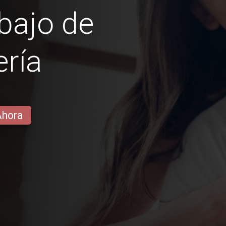
bajo de
ería
Ahora