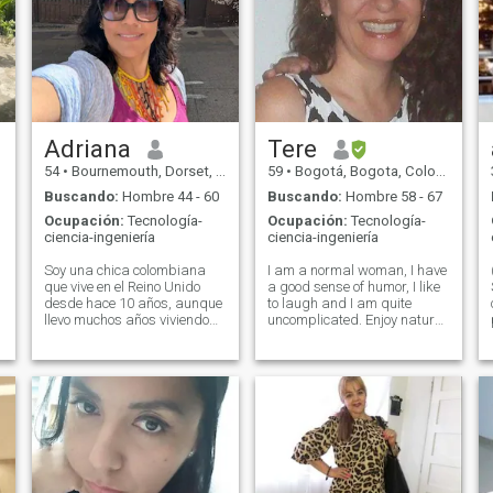
Adriana
Tere
54
•
Bournemouth, Dorset, Reino Unido
59
•
Bogotá, Bogota, Colombia
Buscando:
Hombre 44 - 60
Buscando:
Hombre 58 - 67
Ocupación:
Tecnología-
Ocupación:
Tecnología-
ciencia-ingeniería
ciencia-ingeniería
Soy una chica colombiana
I am a normal woman, I have
que vive en el Reino Unido
a good sense of humor, I like
desde hace 10 años, aunque
to laugh and I am quite
llevo muchos años viviendo
uncomplicated. Enjoy nature
en España. - Tengo doble
as much as anything else. I
nacionalidad. - ¿Qué?
am understanding, loving
Actualmente trabajo para la
and romantic. I love rock
industria de la aviación en
music. I am not for games.
Dorset. Soy una persona
Soy una mujer normal, tengo
honesta y especialmente leal,
buen sentido del humor, me
pocas personas conocen el
gusta reir y soy bastante
valor de la lealtad y es un
descomplicada. Disfruto
valor muy importante para
tanto de la naturaleza, como
mí. Me gusta la naturaleza,
de todo lo demás. Soy