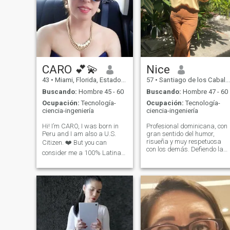
CARO 💕💫
Nice
43
•
Miami, Florida, Estados Unidos
57
•
Santiago de los Caballeros, Santiago, Rep. Dominicana
Buscando:
Hombre 45 - 60
Buscando:
Hombre 47 - 60
Ocupación:
Tecnología-
Ocupación:
Tecnología-
ciencia-ingeniería
ciencia-ingeniería
Hi! I’m CARO, I was born in
Profesional dominicana, con
Peru and I am also a U.S.
gran sentido del humor,
risueña y muy respetuosa
Citizen. ❤️ But you can
con los demás. Defiendo la
consider me a 100% Latina
paz y prefiero relaciones
woman! I have a lot of
armoniosas no conflictivas,
EXCLUSIVITY, LOYALTY and
adoro la naturaleza y estilo
High Family Oriented Values
de vida simple y sano.
and My Faith in God. I am an
Dispuesta a correr riesgo
Educated Woman with
para disfrutar lindas
GREAT AMBITIONS and I'm
experiencias.
pleased to set My Goals and
be able to achieve them. I’m a
Professional Engineer with a
Post Grade. I’m very fond of