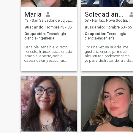
Maria
Soledad and I’m not a member
43
•
San Salvador de Jujuy, Jujuy, Argentina
53
•
Halifax, Nova Scotia, Canadá
Buscando:
Hombre 43 - 86
Buscando:
Hombre 50 - 55
Ocupación:
Tecnología-
Ocupación:
Tecnología-
ciencia-ingeniería
ciencia-ingeniería
Sensible, sensible, directo,
Por una vez en la vida, me
honesto, franco, apasionado,
gustaría encrucijarme con
amable, abierto, sabio,
alguien tan poderoso como
capaz de oír y escuchar,
yo para disfrutar de la vida
hablar y callarse. En
como la vida debe ser
general, mi camino en la vida
interesante, divertido a veces
me ha hecho una persona
desafiante si tienes esas
sabia y cómoda.
combinaciones en la vida
que me gustaría saber de ti