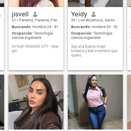
looking for someone who
shares similar values and is
ready to build a genuine,
jisvell
Yeidy
lasting relationship.
31
•
Panamá, Panamá, Panamá
36
•
Los Alcarrizos, Santo Domingo, Rep. Dominicana
Buscando:
Hombre 24 - 41
Buscando:
Hombre 33 - 52
Ocupación:
Tecnología-
Ocupación:
Tecnología-
ciencia-ingeniería
ciencia-ingeniería
Im from PANAMÁ CITY , Nice
Soy una buena mujer
girl
honesta y leal a hombre que
quiero