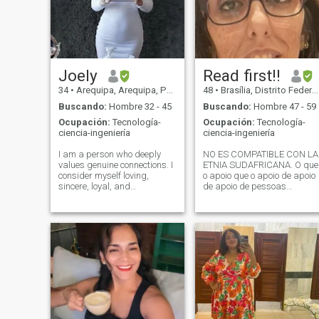
technology and I like
intellectual conversations. I’m
Kind, Understanding.
Affectionate and Very
Passionate with the right
Man. I’m NOT looking for a
Joely
Read first!!
man with a wallet to please
me, NOR a Perfect Body that
34
•
Arequipa, Arequipa, Perú
48
•
Brasília, Distrito Federal, Brasil
IMPRESS ME.
Buscando:
Hombre 32 - 45
Buscando:
Hombre 47 - 59
Ocupación:
Tecnología-
Ocupación:
Tecnología-
ciencia-ingeniería
ciencia-ingeniería
I am a person who deeply
NO ES COMPATIBLE CON LA
values ​​genuine connections. I
ETNIA SUDAFRICANA. O que
consider myself loving,
o apoio que o apoio de apoio
sincere, loyal, and
de apoio de pessoas
trustworthy; someone you
hipócrita. No puedo soportar
can always count on. I love to
el fracaso. Es una foto real y
enjoy both city life and quiet
reciente porque es frustrado
moments in nature. I have a
saber que la foto no es
great sense of humor and I
realidad.Quién tiene una
like to make the people I love
salud oral decente. ¡¡¡¡¡¡¡Qui a
laugh; my sense of humor is
une bonne santé bucco-
an essential part of who I
dentaire!!!!!
am, and I believe that
laughter is the universal
language for connecting. In
addition, I have a curious