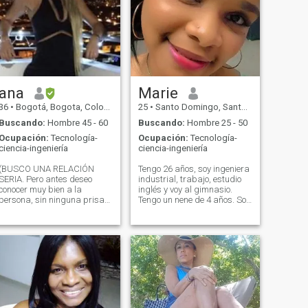
ana
Marie
36
•
Bogotá, Bogota, Colombia
25
•
Santo Domingo, Santo Domingo, Rep. Dominicana
Buscando:
Hombre 45 - 60
Buscando:
Hombre 25 - 50
Ocupación:
Tecnología-
Ocupación:
Tecnología-
ciencia-ingeniería
ciencia-ingeniería
(BUSCO UNA RELACIÓN
Tengo 26 años, soy ingeniera
SERIA. Pero antes deseo
industrial, trabajo, estudio
conocer muy bien a la
inglés y voy al gimnasio.
persona, sin ninguna prisa).
Tengo un nene de 4 años. Soy
Soy una mujer hermosa,
divertida, fiel, leal, atenta,
sensual, con clase, elegante,
cariñosa y responsable. Amo
honesta e inteligente. ME
la playa, salir de paseo o
ENCANTA ATENDER A MI
estar en casa con mi familia.
PAREJA COMO UN REY,
No soy sumisa pero sé
ESTO, NO SIGNIFICA SER
adaptarme. Puedo ser mujer
SIRVIENTA. ESTO, SIGNIFICA
de tacones altos, así como de
QUE A QUIEN AMO, ME
zapatos bajos. amante de la
ENCANTA, HACERLO SENTIR
vida y de los buenos
DIA TRAS DIA, COMO EL REY
momentos. El tiempo vale oro.