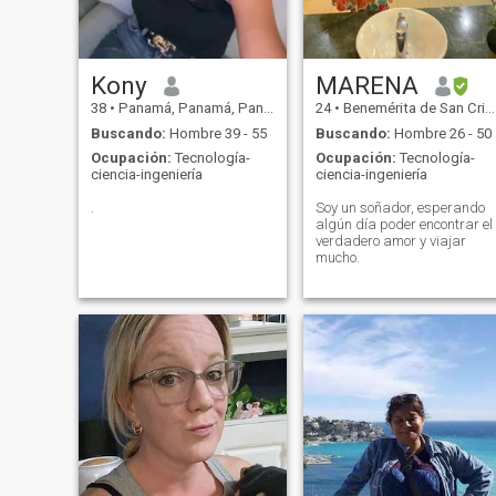
and restless mind that is
always looking to learn
something new. My goals are
to travel the world, discover
new cultures, and enrich
Kony
MARENA
myself with unforgettable
38
•
Panamá, Panamá, Panamá
24
•
Benemérita de San Cristóbal, San Cristóbal, Rep. Dominicana
experiences. I also believe in
constant growth, I want to
Buscando:
Hombre 39 - 55
Buscando:
Hombre 26 - 50
continue to improve myself
Ocupación:
Tecnología-
Ocupación:
Tecnología-
and build a life full of
ciencia-ingeniería
ciencia-ingeniería
meaning with someone who
shares that vision.
.
Soy un soñador, esperando
algún día poder encontrar el
verdadero amor y viajar
mucho.