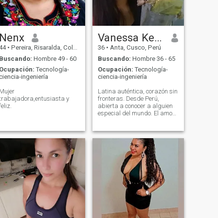
the whole world !!! jejejejjjejje .
basura. NO GENERALIZO!).
I'm a cheerful person,
NO responderé los mensajes
optimistic and good -
A QUIENES BUSCAN SEXO
natured character. And with
TURISMO O HABLEN DE
many flaws too.
SEXO. Soy muy directa y
Nenx
Vanessa Keyra
clara en lo que busco en esta
44
•
Pereira, Risaralda, Colombia
36
•
Anta, Cusco, Perú
pagina.
Buscando:
Hombre 49 - 60
Buscando:
Hombre 36 - 65
Ocupación:
Tecnología-
Ocupación:
Tecnología-
ciencia-ingeniería
ciencia-ingeniería
Mujer
Latina auténtica, corazón sin
trabajadora,entusiasta y
fronteras. Desde Perú,
feliz.
abierta a conocer a alguien
especial del mundo. El amor
no tiene idioma, ¿lo
hablamos juntos? Latina
auténtica, corazón sin
fronteras Chica soltera, muy
alegre y sincera. Te esperaré
hasta que llegues a mi vida
y te llevaré a conocer todo el
Perú. Soy cusqueña y
orgullosa de mi tierra. ✨