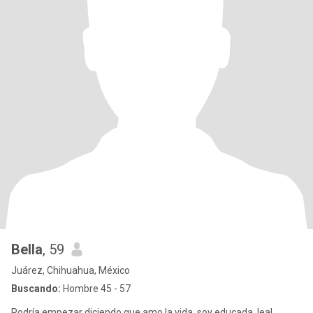
Bella
, 59
Juárez, Chihuahua, México
Buscando:
Hombre 45 - 57
Podría empezar diciendo que amo la vida, soy educada, leal,