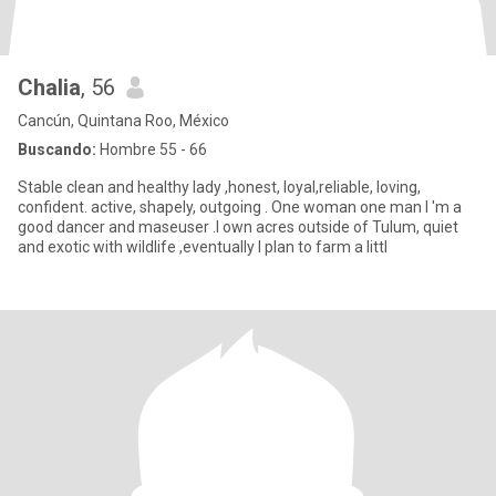
Chalia
, 56
Cancún, Quintana Roo, México
Buscando:
Hombre 55 - 66
Stable clean and healthy lady ,honest, loyal,reliable, loving,
confident. active, shapely, outgoing . One woman one man I 'm a
good dancer and maseuser .I own acres outside of Tulum, quiet
and exotic with wildlife ,eventually I plan to farm a littl