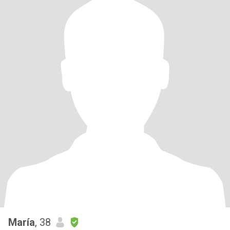
María
, 38