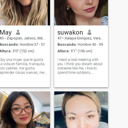
May
suwakon
45
•
Zapopan, Jalisco, México
47
•
Xalapa-Enríquez, Veracruz, México
Buscando:
Hombre 37 - 51
Buscando:
Hombre 43 - 59
Altura:
5'0" (152 cm)
Altura:
5'1" (156 cm)
Soy una mujer que le gusta
I need a real meeting with
la vida en familia, tranquila,
you. I think you dream about
con valores, me gusta
someone like me. I love to
aprender cosas nuevas, me
spend time outdoors,
encanta la diversidad
walking in parks or
cultural, adaptable a otras
exploring new corners of the
culturas, me gustan los
city. But most of all I like to
niños, No me gustan las
spend time in bed with my
mentiras y la falsedad. Me
man!Iol love receiving and
gustan las caminatas por la
giving passi
mañana y un buen café,
tengo alma de niña me
gusta bailar, una buena
platica que te quite el sueño,
una copa de vino con una
buena compañía sería una