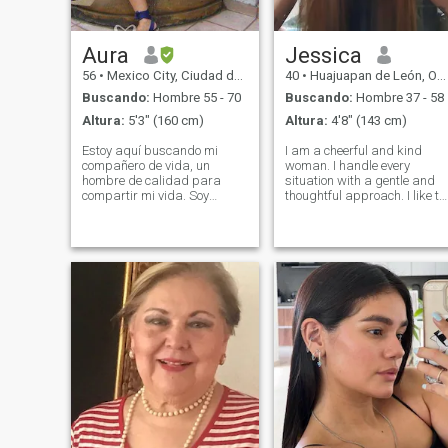
viviendo por caso años cerca
al mar en México.
Aura
Jessica
56
•
Mexico City, Ciudad de México, México
40
•
Huajuapan de León, Oaxaca, México
Buscando:
Hombre 55 - 70
Buscando:
Hombre 37 - 58
Altura:
5'3" (160 cm)
Altura:
4'8" (143 cm)
Estoy aquí buscando mi
I am a cheerful and kind
compañero de vida, un
woman. I handle every
hombre de calidad para
situation with a gentle and
compartir mi vida. Soy
thoughtful approach. I like to
honesto y pido lo mismo a
stay active balancing my
cambio. Soy una chica feliz,
love for sport with my
amo mi vida y mi hijo, me
passion for photography. I
encanta viajar y conocer
am a reliable friend, good
nuevas culturas y amigos.
listener, caring and
me gustan las charlas
trustworthy person. I
agradables e interesantes,
caminar por la playa, la
cena agradable, me gusta
bailar, soy persona y
cariñosa. Soy una mujer muy
inteligente, me gusta estar
en forma y comer alimentos
saludables. La vida es tan
corta así que vamos de
fiesta!! Por favor, si no eres