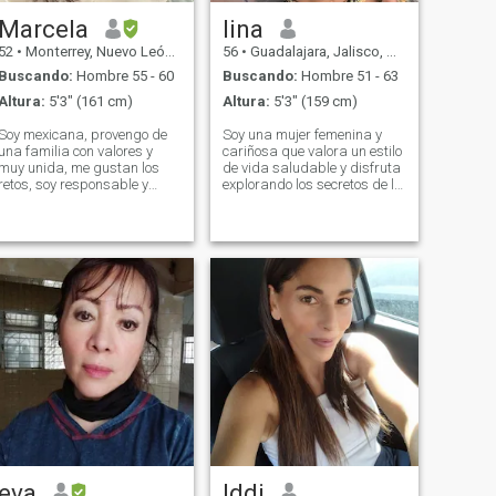
Marcela
lina
52
•
Monterrey, Nuevo León, México
56
•
Guadalajara, Jalisco, México
Buscando:
Hombre 55 - 60
Buscando:
Hombre 51 - 63
Altura:
5'3" (161 cm)
Altura:
5'3" (159 cm)
Soy mexicana, provengo de
Soy una mujer femenina y
una familia con valores y
cariñosa que valora un estilo
muy unida, me gustan los
de vida saludable y disfruta
retos, soy responsable y
explorando los secretos de la
comprometida, me gusta
longevidad y la nutrición
sonreir y busco siempre el
equilibrada. Soy fácil de
lado bueno y positivo de las
conectar con ellos porque
ersonas. Me esfuerzo todos
amo a la gente y trato a
los días en aprender algo,
todos con amabilidad. Soy
me gusta leer o ver
romántica y sensual, llena de
documentales para conocer
amor y calidez, dispuesta a
de diversos temas, busco
compartirlo con el hombre
siempre ejecutar ideas e
querido.
innovar en lo que hago, en mi
familia y con mi equipo de
trabajo soy conciliadora
buscando la armonía y
energías positivas siempre.
No soy una persona
extremadamente
introvertida, ni
extremadamente
eva
Iddi