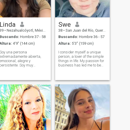
velada perfecta..
Linda
Swe
39
•
Nezahualcóyotl, México, México
38
•
San Juan del Río, Querétaro, México
Buscando:
Hombre 37 - 58
Buscando:
Hombre 36 - 57
Altura:
4'9" (144 cm)
Altura:
5'3" (159 cm)
Soy una persona
I consider myself a unique
extremadamente abierta,
person, a lover of the simple
emocional, alegre y
things in life. My passion for
persistente. Soy muy
business has led me to be
sociable, activa, tierna,
successful in my career, but
cariñosa y apasionada. Vivo
now my goal is to balance
guiada por mis propios
my personal and
principios y estoy abierta a
professional life. I am
nuevas experiencias y
outgoing, warm, and have a
nuevos sentimientos. Soy
heart that lon
capaz de amar incondicional
y fielmente. Me encanta la
belleza y no me gusta la
monotonía. Me gusta el estilo,
el ritmo de vida y la
inteligencia.