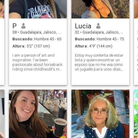
ejercicio, voy al gimnasio
todos los días y es por mi
autoestima, me gusta
cuidarme y me gusta comer
sano
P
Lucia
38
•
Guadalajara, Jalisco, México
32
•
Guadalajara, Jalisco, México
Buscando:
Hombre 45 - 65
Buscando:
Hombre 45 - 75
Altura:
5'2" (157 cm)
Altura:
4'9" (144 cm)
I am a person of art and
Estoy muy contenta de estar
inspiration. I've been
lista y quiero encontrar un
passionate about horseback
esposo que no me vea como
riding since childhoodit's my
un juguete para unos días,
freedom and connection with
sino como un amor
nature. I graduated from
verdadero lleno de pasión,
ballet school, where I learned
inspiración y aventuras.
to feel music with my body
Quizás te preguntes por qué
and soul. I love singing,
estoy sola. La respuesta es
reading, and immersing
simple: los hombres no me
myself in worlds full of
toman en serio por mi figura
emotion and meaning. I paint
y belleza. Solo necesitan una
with oils and
cosa: sexo por la noche y
acrylicsdepending on my
separación por la mañana, y
mood, when my heart yearns
yo estoy aquí para encontrar
for color and form. I create
un esposo con quien vivir una
videos: from generating
vida feliz sin traiciones ni
images using AI to editing
mentiras. Soy sincera,