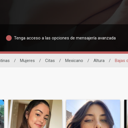
Tenga acceso a las opciones de mensajería avanzada
atinas
/
Mujeres
/
Citas
/
Mexicano
/
Altura
/
Bajas d