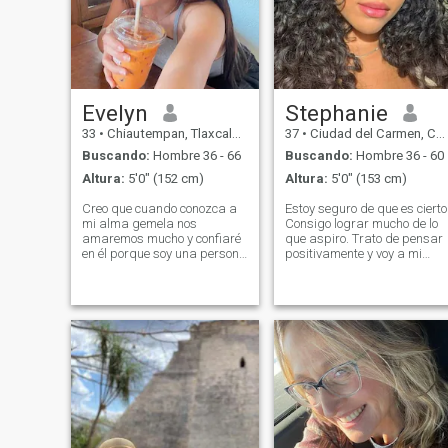
Evelyn
Stephanie
33
•
Chiautempan, Tlaxcala, México
37
•
Ciudad del Carmen, Campeche, México
Buscando:
Hombre 36 - 66
Buscando:
Hombre 36 - 60
Altura:
5'0" (152 cm)
Altura:
5'0" (153 cm)
Creo que cuando conozca a
Estoy seguro de que es cierto
mi alma gemela nos
Consigo lograr mucho de lo
amaremos mucho y confiaré
que aspiro. Trato de pensar
en él porque soy una persona
positivamente y voy a mi
muy amable, cariñosa,
meta. Tengo un carácter
atenta y providente. Será el
tranquilo, perdono fácilment
padrino para mí, el único
los insultos, y rara vez entro
para toda la vida. También
en situaciones de conflicto.
me considero una persona
Me gusta pasar tiempo
muy alegre. Creo que su
leyendo, o para cocinar
calidad es importante
algún tipo de obra maestra
porque nunca soy aburrido.
culinaria.