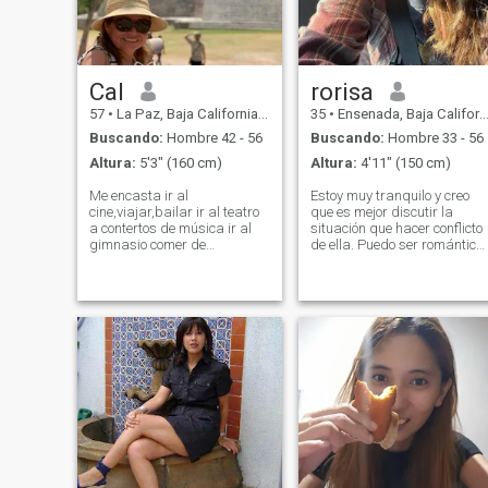
Cal
rorisa
57
•
La Paz, Baja California Sur, México
35
•
Ensenada, Baja California, México
Buscando:
Hombre 42 - 56
Buscando:
Hombre 33 - 56
Altura:
5'3" (160 cm)
Altura:
4'11" (150 cm)
Me encasta ir al
Estoy muy tranquilo y creo
cine,viajar,bailar ir al teatro
que es mejor discutir la
a contertos de música ir al
situación que hacer conflicto
gimnasio comer de
de ella. Puedo ser romántica
diferentes pacientes países
y apasionada a veces. Mi
hacerme amigos de
individualidad se basa en el
diferentes pacientes países
desarrollo de cualidades
aprender de sus culturas ,
como la honestidad, el
historia y costumbres .
respeto, el tacto, la
Habla español, inglés,
naturaleza romántica, la
inglés, inglés un poco de
pasión, la pasión, la cultura,
aleman poquito de holandés
la cultura, la naturaleza.
y francés entendo el italiano
deseo compartir con otra
pero no lo tiene. Estudios de
persona sentimiento,
vida en Europa por más de
compasión, comprensión,
diez años de vida en
siempre positivo y curioso en
California Estados Unidos
el mundo que me rodea.
casi once años ahora est