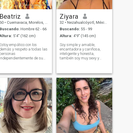
Beatriz
Ziyara
60
•
Cuernavaca, Morelos, México
32
•
Nezahualcóyotl, México, México
Buscando:
Hombre 62 - 66
Buscando:
55 - 99
Altura:
5'4" (162 cm)
Altura:
4'9" (145 cm)
Estoy empático con los
Soy simple y amable,
demás y respeto a todas las
encantadora y cariñosa,
personas
inteligente y honesta,
independientemente de su
también soy muy sexy y
raza, posición económica o
romántica, me encanta hacer
preferencia sexual. Soy una
el amor y tener sexo con mi
persona muy feliz, me
pareja sola. Me gusta
encanta cuidar de mi cuerpo
acampar, ir de compras,
por dentro y por fuera, me
pescar, cocinar, hacer viajes,
gusta correr y hacer ejercicio
ir por carretera de larga
tres de cuatro veces a la
distancia, ir a la cima de la
semana, también comer
montaña, ir al cine,
sano.
conciertos y también explorar
cosas nuevas en la vida