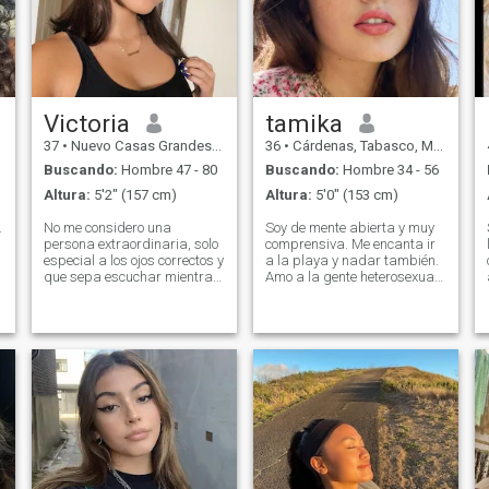
Victoria
tamika
37
•
Nuevo Casas Grandes, Chihuahua, México
36
•
Cárdenas, Tabasco, México
Buscando:
Hombre 47 - 80
Buscando:
Hombre 34 - 56
Altura:
5'2" (157 cm)
Altura:
5'0" (153 cm)
.
No me considero una
Soy de mente abierta y muy
persona extraordinaria, solo
comprensiva. Me encanta ir
especial a los ojos correctos y
a la playa y nadar también.
que sepa escuchar mientras
Amo a la gente heterosexual
mantiene una buena
y abierta. Espero encontrar el
e
conversación. Me considero
Amor y la Felicidad aquí con
una persona extrovertida,
alguien listo para tener un
divertida, apasionada,
futuro hermoso juntos.
capaz de amarme a mí
Realmente no puedo decir
misma para amar a otra
mucho, solo llegar a
persona. Me gustan los
conocerme más bien
animales, me gusta la
naturaleza. Me gusta la
buena compañía y por
supuesto la tranquilidad que
pueden ofrecer. Hago