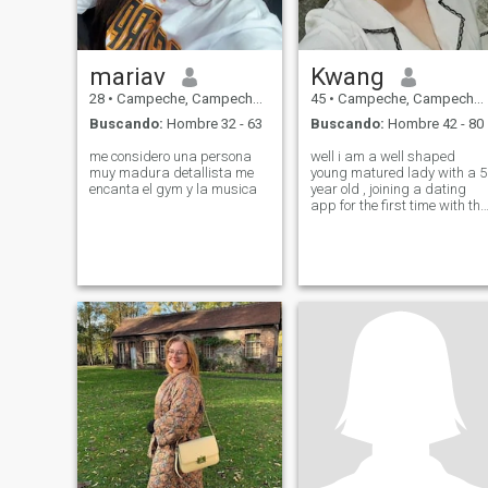
mariav
Kwang
28
•
Campeche, Campeche, México
45
•
Campeche, Campeche, México
Buscando:
Hombre 32 - 63
Buscando:
Hombre 42 - 80
me considero una persona
well i am a well shaped
muy madura detallista me
young matured lady with a 5
encanta el gym y la musica
year old , joining a dating
app for the first time with the
intention of meeting an
honest and caring and
matured man who knows
what he wants and knows
when to be serious and time
for fun but before i end if you
not willing to meet in person
don't bother texting , hope to
read from a MATURED MAN
WHO IS WILLING TO MEET
IN PERSON VERY
IMPORTANT