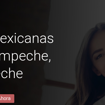
exicanas
ampeche,
che
Ahora