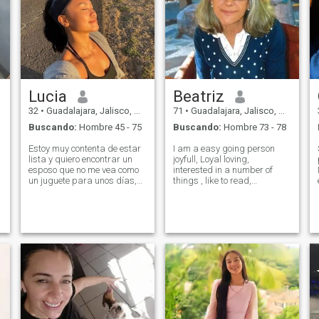
Lucia
Beatriz
32
•
Guadalajara, Jalisco, México
71
•
Guadalajara, Jalisco, México
Buscando:
Hombre 45 - 75
Buscando:
Hombre 73 - 78
Estoy muy contenta de estar
I am a easy going person
lista y quiero encontrar un
joyfull, Loyal loving,
esposo que no me vea como
interested in a number of
un juguete para unos días,
things , like to read,
sino como un amor
literature, philosophy, art,
verdadero lleno de pasión,
classical music, opera,
inspiración y aventuras.
romantic and almost all kind
Quizás te preguntes por qué
of music but hard rock. I
estoy sola. La respuesta es
enjoy theatre, good movies,. I
simple: los hombres no me
love the outdoors, to dance, to
toman en serio por mi figura
cook, to travel, dinning and to
t
y belleza. Solo necesitan una
stay home and prepare a
cosa: sexo por la noche y
delicious dinner. I like art,
separación por la mañana, y
and would love to start
yo estoy aquí para encontrar
painting watercolor again.
un esposo con quien vivir una
Familly oriented,love children,