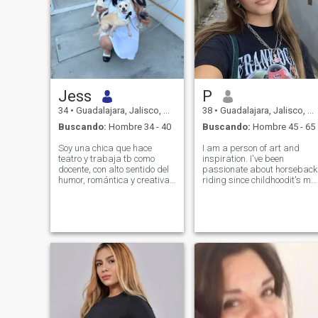
Jess
P
34
•
Guadalajara, Jalisco, México
38
•
Guadalajara, Jalisco, México
Buscando:
Hombre 34 - 40
Buscando:
Hombre 45 - 65
Soy una chica que hace
I am a person of art and
teatro y trabaja tb como
inspiration. I've been
docente, con alto sentido del
passionate about horseback
humor, romántica y creativa,
riding since childhoodit's my
que valora la ternura de las
freedom and connection with
personas así como la
nature. I graduated from
amistad. Sin necesidad de
ballet school, where I learned
mentir he logrado lo que me
to feel music with my body
he propuesto y estoy
and soul. I love singing,
satisfecha con ello.
reading, and immersing
myself in worlds full of
emotion and meaning. I pain
with oils and
acrylicsdepending on my
mood, when my heart yearns
for color and form. I create