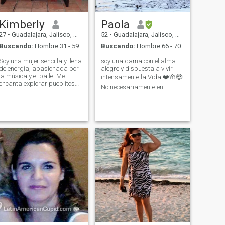
Kimberly
Paola
27
•
Guadalajara, Jalisco, México
52
•
Guadalajara, Jalisco, México
Buscando:
Hombre 31 - 59
Buscando:
Hombre 66 - 70
Soy una mujer sencilla y llena
soy una dama con el alma
de energía, apasionada por
alegre y dispuesta a vivir
la música y el baile. Me
intensamente la Vida ❤️🌸😎
encanta explorar pueblitos
No necesariamente en
mágicos y disfrutar de
compromiso si no viajar y
conciertos. Aprecio los
vivir momentos increíbles
pequeños placeres de la
vida, como el café y los
chocolates, y las rosas
añaden un toque especial a
mi entorno. Mi autenticidad
me convierte en una
compañera ideal para
cualquier aventura o
celebración.