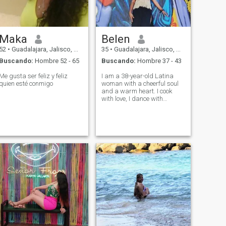
podría ser tu elección.
Maka
Belen
52
•
Guadalajara, Jalisco, México
35
•
Guadalajara, Jalisco, México
Buscando:
Hombre 52 - 65
Buscando:
Hombre 37 - 43
Me gusta ser feliz y feliz
I am a 38-year-old Latina
quien esté conmigo
woman with a cheerful soul
and a warm heart. I cook
with love, I dance with
passion and I value family
moments. I love taking care
of who I love, and I believe in
the power of a relationship
where they both support and
care for each other.