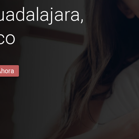
adalajara,
co
Ahora