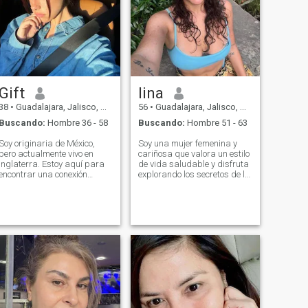
Gift
lina
38
•
Guadalajara, Jalisco, México
56
•
Guadalajara, Jalisco, México
Buscando:
Hombre 36 - 58
Buscando:
Hombre 51 - 63
Soy originaria de México,
Soy una mujer femenina y
pero actualmente vivo en
cariñosa que valora un estilo
Inglaterra. Estoy aquí para
de vida saludable y disfruta
encontrar una conexión
explorando los secretos de la
profunda y significativa.
longevidad y la nutrición
Valoro la honestidad y el
equilibrada. Soy fácil de
respeto por encima de todo, y
conectar con ellos porque
sueño con un matrimonio
amo a la gente y trato a
tradicional donde el amor, la
todos con amabilidad. Soy
confianza y el apoyo fluyan
romántica y sensual, llena de
en ambas direcciones. Creo
amor y calidez, dispuesta a
en la lealtad.
compartirlo con el hombre
querido.