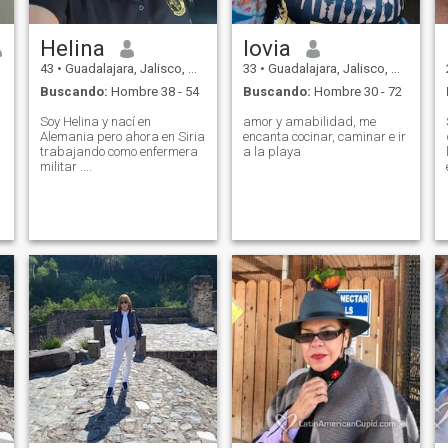
Helina
lovia
43
•
Guadalajara, Jalisco, México
33
•
Guadalajara, Jalisco, México
Buscando:
Hombre 38 - 54
Buscando:
Hombre 30 - 72
Soy Helina y nací en
amor y amabilidad, me
Alemania pero ahora en Siria
encanta cocinar, caminar e ir
trabajando como enfermera
a la playa
militar ....