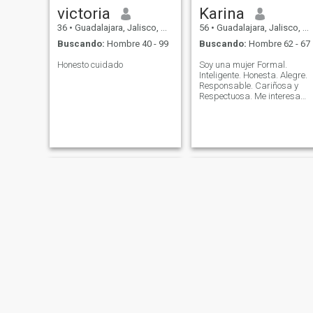
victoria
Karina
36
•
Guadalajara, Jalisco, México
56
•
Guadalajara, Jalisco, México
Buscando:
Hombre 40 - 99
Buscando:
Hombre 62 - 67
Honesto cuidado
Soy una mujer Formal.
Inteligente. Honesta. Alegre.
Responsable. Cariñosa y
Respectuosa. Me interesa
una Relación seria. Formal.
Angelica
mar