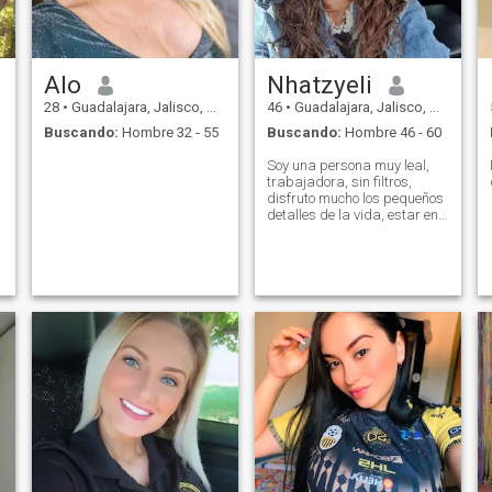
Alo
Nhatzyeli
28
•
Guadalajara, Jalisco, México
46
•
Guadalajara, Jalisco, México
Buscando:
Hombre 32 - 55
Buscando:
Hombre 46 - 60
Soy una persona muy leal,
trabajadora, sin filtros,
disfruto mucho los pequeños
detalles de la vida, estar en
familia, con el tiempo me he
vuelto más selectiva.
n
s
e