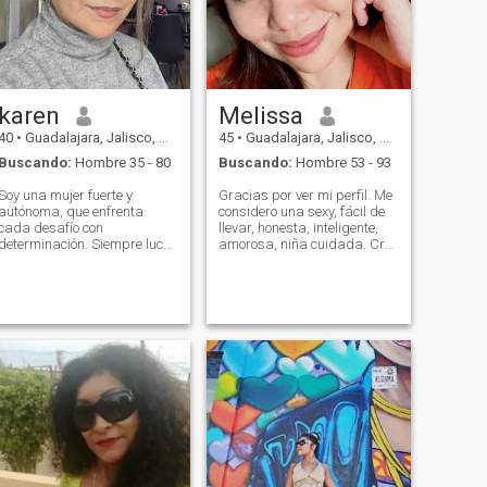
karen
Melissa
40
•
Guadalajara, Jalisco, México
45
•
Guadalajara, Jalisco, México
Buscando:
Hombre 35 - 80
Buscando:
Hombre 53 - 93
Soy una mujer fuerte y
Gracias por ver mi perfil. Me
autónoma, que enfrenta
considero una sexy, fácil de
cada desafío con
llevar, honesta, inteligente,
determinación. Siempre lucho
amorosa, niña cuidada. Creo
por lo que merezco y lo que
que puedes sentir la dulzura
quiero, incluyendo esta vez
en mis ojos. Mis amigos
cambiar mi rumbo en el
dicen que soy como una
amor. Mi trabajo me permite
manzana. Dulce y
mudarme a otra ciudad en
encantador. Aunque soy
caso de que consiga
joven, sé lo que es importante
encontrar a mi pareja ideal
en la vida. Realmente
para hacer una vida juntos
necesito a mi propia familia.
en pareja
Necesito un hombre que
pueda ser mi mejor amigo,
que me ame, y me gustaría
que nos respetemos el uno al
otro. Si estás buscando el
amor verdadero, tal vez