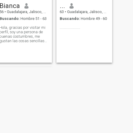
Bianca
...
56
•
Guadalajara, Jalisco, México
63
•
Guadalajara, Jalisco, México
Buscando:
Hombre 51 - 63
Buscando:
Hombre 49 - 60
Hola, gracias por visitar mi
.......................
perfil, soy una persona de
buenas costumbres, me
gustan las cosas sencillas
de la vida, soy alegre de
buen humor, sensible y
afectuosa.
SIGUIENTE
Mary