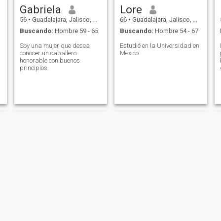
Gabriela
Lore
56
•
Guadalajara, Jalisco, México
66
•
Guadalajara, Jalisco, México
Buscando:
Hombre 59 - 65
Buscando:
Hombre 54 - 67
Soy una mujer que desea
Estudié en la Universidad en
conocer un caballero
Mexico
honorable con buenos
principios.
Yolanda
Paty Dávalos