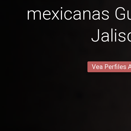
mexicanas Gu
Jalis
Vea Perfiles 