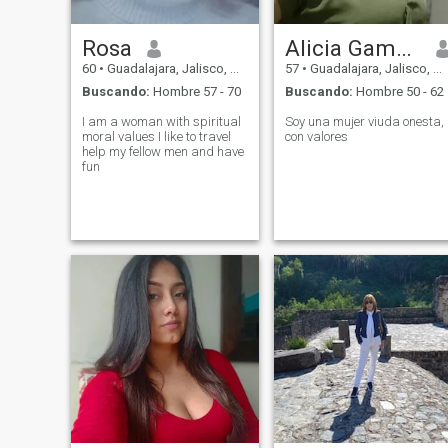
and very loyal when I commit.
What I’m looking for
Rosa
Alicia Gamboa
60
•
Guadalajara, Jalisco, México
57
•
Guadalajara, Jalisco, México
Buscando:
Hombre 57 - 70
Buscando:
Hombre 50 - 62
I am a woman with spiritual
Soy una mujer viuda onesta,
moral values ​​I like to travel
con valores
help my fellow men and have
fun