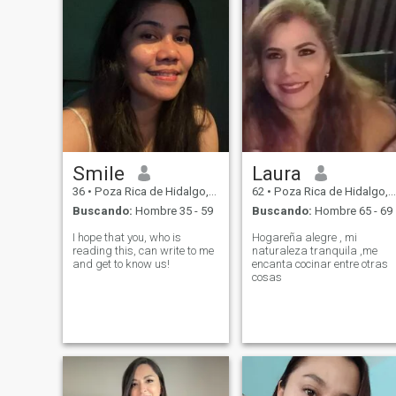
Smile
Laura
36
•
Poza Rica de Hidalgo, Veracruz, México
62
•
Poza Rica de Hidalgo, Veracruz, México
Buscando:
Hombre 35 - 59
Buscando:
Hombre 65 - 69
I hope that you, who is
Hogareña alegre , mi
reading this, can write to me
naturaleza tranquila ,me
and get to know us!
encanta cocinar entre otras
cosas