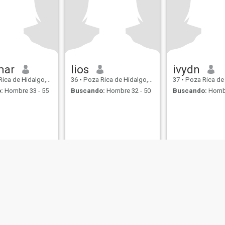
mar
lios
ivydn
e Hidalgo, Veracruz, México
36
•
Poza Rica de Hidalgo, Veracruz, México
37
•
Poza Rica de Hidalgo, V
:
Hombre 33 - 55
Buscando:
Hombre 32 - 50
Buscando:
Hombr
de Uso
Política de Devoluciones
Política de privacidad
Política de cookie