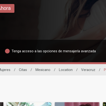
Ahora
Tenga acceso a las opciones de mensajería avanzada
ujeres
/
Citas
/
Mexicano
/
Location
/
Veracruz
/
P