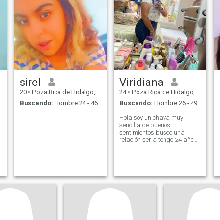
sirel
Viridiana
20
•
Poza Rica de Hidalgo, Veracruz, México
24
•
Poza Rica de Hidalgo, Veracruz, México
Buscando:
Hombre 24 - 46
Buscando:
Hombre 26 - 49
Hola soy un chava muy
sencilla de buenos
sentimientos busco una
relación seria tengo 24 años
tengo un niño