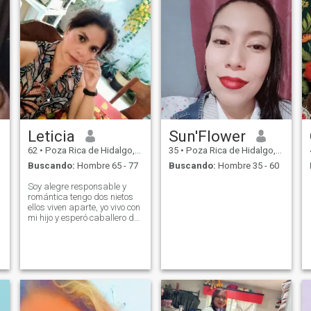
Leticia
Sun'Flower
62
•
Poza Rica de Hidalgo, Veracruz, México
35
•
Poza Rica de Hidalgo, Veracruz, México
Buscando:
Hombre 65 - 77
Buscando:
Hombre 35 - 60
Soy alegre responsable y
romántica tengo dos nietos
ellos viven aparte, yo vivo con
mi hijo y esperó caballero de
acuerdo a mi edad y poder
coincidir no busco
pasatiempo con nadie