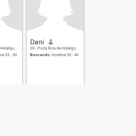
Dani
eracruz, México
30
•
Poza Rica de Hidalgo, Veracruz, México
e 33 - 50
Buscando:
Hombre 30 - 49
s
Seguridad en Citas
Mapa del Sitio
Normas de la Comunidad