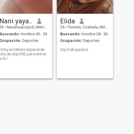
Nani yaya..
Elida
53
•
Nezahualcóyotl, México, México
24
•
Torreón, Coahuila, México
Buscando:
Hombre 45 - 59
Buscando:
Hombre 28 - 50
Ocupación:
Deportes
Ocupación:
Deportes
Estoy en México esperando
Soy trabajadora
cita de cbpONE para entrar
a EU...