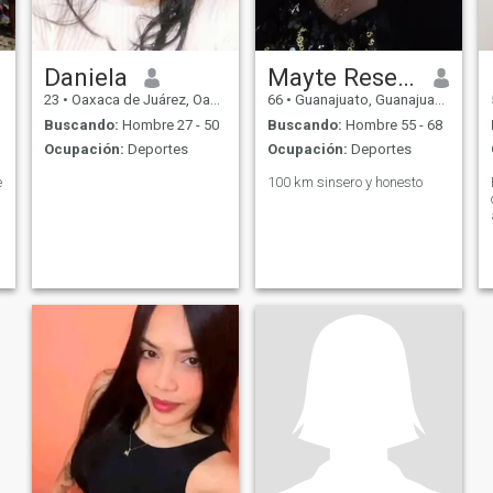
Daniela
Mayte Resendiz Méndez
23
•
Oaxaca de Juárez, Oaxaca, México
66
•
Guanajuato, Guanajuato, México
Buscando:
Hombre 27 - 50
Buscando:
Hombre 55 - 68
Ocupación:
Deportes
Ocupación:
Deportes
e
100 km sinsero y honesto