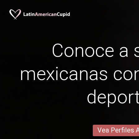
Conoce a s
mexicanas con
deport
Vea Perfiles 