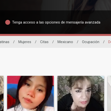
Tenga acceso a las opciones de mensajería avanzada
atinas
/
Mujeres
/
Citas
/
Mexicano
/
Ocupación
/
D