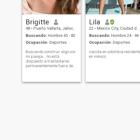
Brigitte
Lila
48
•
Puerto Vallarta, Jalisco, México
22
•
Mexico City, Ciudad de México, México
Buscando:
Hombre 45 - 82
Buscando:
Hombre 24 - 46
Ocupación:
Deportes
Ocupación:
Deportes
Buscando construir algo con
nacida en colombia resident
mi pareja... no está
en méxico
dispuesto a trasladarse
permanentemente fuera de
méxico. pero también, para
el hombre adecuado, que
sabe... Soy una mujer bien
culta... buena salud... gente
muy atractiva dice...
buscando un hombre
atento...