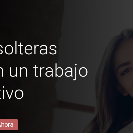
olteras
 un trabajo
ivo
Ahora