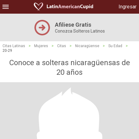
Ingresar
Afiliese Gratis
Conozca Solteros Latinos
Citas Latinas
>
Mujeres
>
Citas
>
Nicaragüense
>
Su Edad
>
20-29
Conoce a solteras nicaragüensas de
20 años