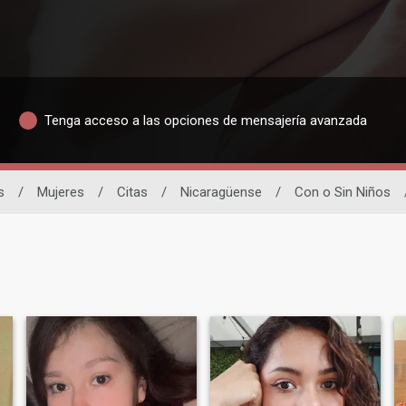
Tenga acceso a las opciones de mensajería avanzada
s
/
Mujeres
/
Citas
/
Nicaragüense
/
Con o Sin Niños