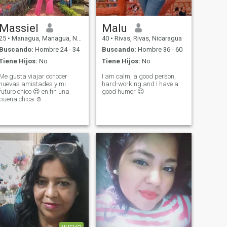
Massiel
Malu
25
•
Managua, Managua, Nicaragua
40
•
Rivas, Rivas, Nicaragua
Buscando:
Hombre 24 - 34
Buscando:
Hombre 36 - 60
Tiene Hijos:
No
Tiene Hijos:
No
Me gusta viajar conocer
I am calm, a good person,
nuevas amistades y mi
hard-working and I have a
futuro chico 😍 en fin una
good humor 😉
buena chica ☺️