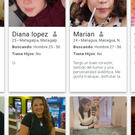
Diana lopez
Marian
25
•
Matagalpa, Matagalpa, Nicaragua
24
•
Managua, Managua, Nicaragua
Buscando:
Hombre 25 - 50
Buscando:
Hombre 27 - 36
Tiene Hijos:
No
Tiene Hijos:
No
Si
Tengo un buen corazón,
sentido del humor y una
personalidad auténtica. Me
gusta trabajar, disfrutar las
pequeñas cosas de la vida y
tener conversaciones que van
desde lo profundo hasta lo
completamente absurdo.
Estoy aquí para conocer
personas fuera de mi entorno
habitual y ver qué surge. Si
eres amable, genuino y
sabes hacerme reír tienes mi
atención 🫰🏻