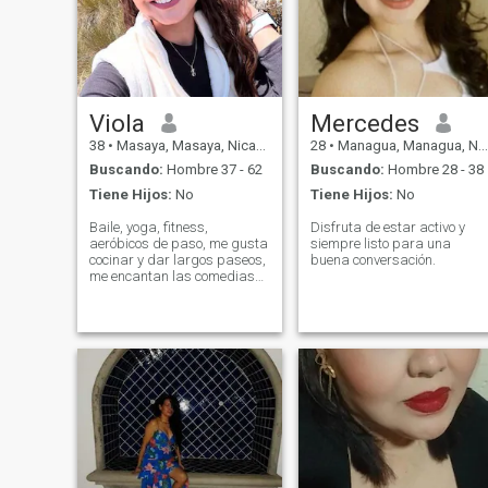
Viola
Mercedes
38
•
Masaya, Masaya, Nicaragua
28
•
Managua, Managua, Nicaragua
Buscando:
Hombre 37 - 62
Buscando:
Hombre 28 - 38
Tiene Hijos:
No
Tiene Hijos:
No
Baile, yoga, fitness,
Disfruta de estar activo y
aeróbicos de paso, me gusta
siempre listo para una
cocinar y dar largos paseos,
buena conversación.
me encantan las comedias
románticas y la fantasía