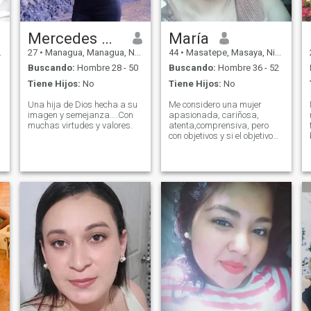
Mercedes Herrera
María
27
•
Managua, Managua, Nicaragua
44
•
Masatepe, Masaya, Nicaragua
Buscando:
Hombre 28 - 50
Buscando:
Hombre 36 - 52
Tiene Hijos:
No
Tiene Hijos:
No
Una hija de Dios hecha a su
Me considero una mujer
imagen y semejanza....Con
apasionada, cariñosa,
muchas virtudes y valores.
atenta,comprensiva, pero
con objetivos y si el objetivo
es salir juntos adelante le
hecho ganas.