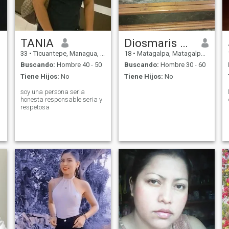
TANIA
Diosmaris Cisneros
33
•
Ticuantepe, Managua, Nicaragua
18
•
Matagalpa, Matagalpa, Nicaragua
Buscando:
Hombre 40 - 50
Buscando:
Hombre 30 - 60
Tiene Hijos:
No
Tiene Hijos:
No
soy una persona seria
honesta responsable seria y
respetosa