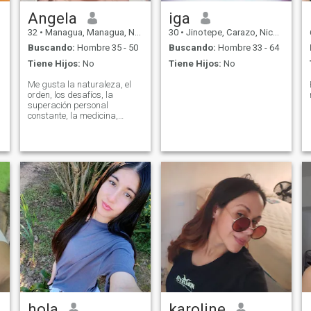
Angela
iga
32
•
Managua, Managua, Nicaragua
30
•
Jinotepe, Carazo, Nicaragua
Buscando:
Hombre 35 - 50
Buscando:
Hombre 33 - 64
Tiene Hijos:
No
Tiene Hijos:
No
Me gusta la naturaleza, el
orden, los desafíos, la
superación personal
constante, la medicina,
Física, Biología, ingeniería,
soy selectiva con las
personas, la honestidad,
amabilidad y el respeto
mutuo.
hola
karoline