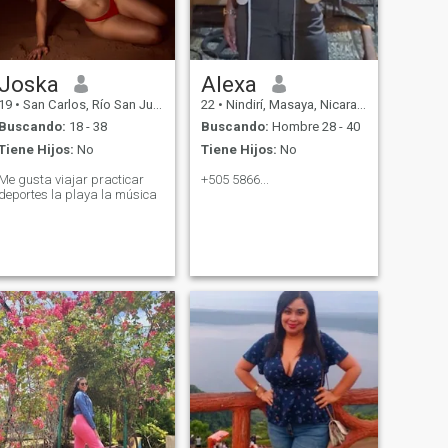
Joska
Alexa
19
•
San Carlos, Río San Juan, Nicaragua
22
•
Nindirí, Masaya, Nicaragua
Buscando:
18 - 38
Buscando:
Hombre 28 - 40
Tiene Hijos:
No
Tiene Hijos:
No
Me gusta viajar practicar
+505 5866...
deportes la playa la música