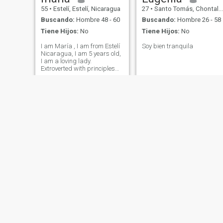
55
•
Estelí, Estelí, Nicaragua
27
•
Santo Tomás, Chontales, Nicaragua
Buscando:
Hombre 48 - 60
Buscando:
Hombre 26 - 58
Tiene Hijos:
No
Tiene Hijos:
No
I am María , I am from Estelí
Soy bien tranquila
Nicaragua, I am 5 years old,
I am a loving lady.
Extroverted with principles
and values, simple, I am a
homely lady, I like to cook. I
am happy, I am a Catholic
with good feelings.
Hola
Pamela
24
•
Managua, Managua, Nicaragua
25
•
Managua, Managua, Nicaragua