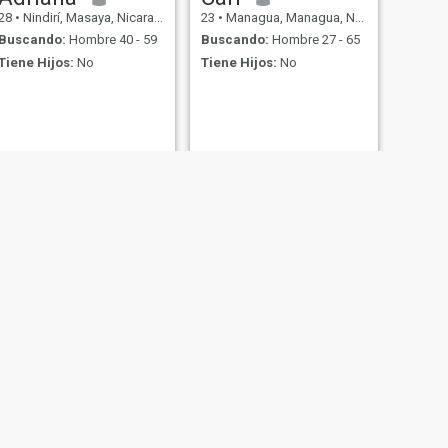
28
•
Nindirí, Masaya, Nicaragua
23
•
Managua, Managua, Nicaragua
Buscando:
Hombre 40 - 59
Buscando:
Hombre 27 - 65
Tiene Hijos:
No
Tiene Hijos:
No
SIGUIENTE
Arlen
23
•
Estelí, Estelí, Nicaragua