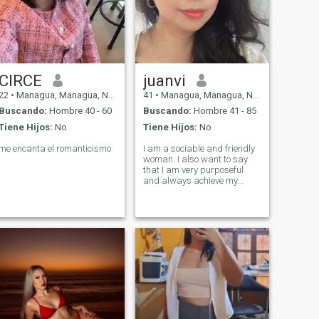
CIRCE
juanvi
22
•
Managua, Managua, Nicaragua
41
•
Managua, Managua, Nicaragua
Buscando:
Hombre 40 - 60
Buscando:
Hombre 41 - 85
Tiene Hijos:
No
Tiene Hijos:
No
me encanta el romanticismo
I am a sociable and friendly
woman. I also want to say
that I am very purposeful
and always achieve my
goals. I also cultivate my
spiritual side. I am a woman
who knows how to listen and
give advice. My friends say
that I am very beautiful and
kind.