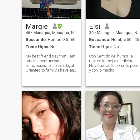
Margie
Elsi
46
•
Managua, Managua, Nicaragua
39
•
Managua, Managua, Nicaragua
Buscando:
Hombre 35 - 60
Buscando:
Hombre 50 - 55
Tiene Hijos:
No
Tiene Hijos:
No
My best friend say that i am
Con Sentido del humor la
smart,spontaneous,
risa es la.mejor medicina.
compasionate, honest, loyal.
Hay que ser feliz con lo poco
Oriented to family. I have an
y con lo mucho
eco-friendly life style. I like go
to the gym and I am trying do
yoga. Love kids .