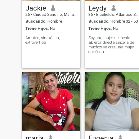
Jackie
Leydy
26
•
Ciudad Sandino, Managua, Nicaragua
36
•
Bluefields, Atlántico Sur, Nicaragua
Buscando:
Hombre
Buscando:
Hombre 32 - 50
Tiene Hijos:
No
Tiene Hijos:
No
Amable, simpática,
Soy una mujer de mente
extrovertida
abierta directa sincera de
muchos valores una mujer
cariñosa
maría
Eugenia