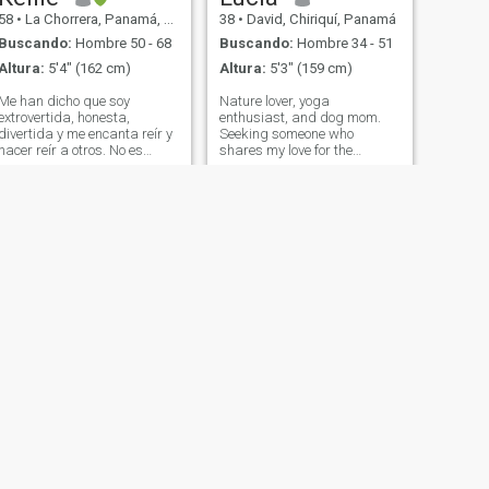
58
•
La Chorrera, Panamá, Panamá
38
•
David, Chiriquí, Panamá
Buscando:
Hombre 50 - 68
Buscando:
Hombre 34 - 51
Altura:
5'4" (162 cm)
Altura:
5'3" (159 cm)
Me han dicho que soy
Nature lover, yoga
extrovertida, honesta,
enthusiast, and dog mom.
divertida y me encanta reír y
Seeking someone who
hacer reír a otros. No es
shares my love for the
grande en el drama, de
outdoors, trying new
hecho me alejo de él.
activities, and cozy nights in.
SIGUIENTE
Roseta
50
•
Panamá, Panamá, Panamá