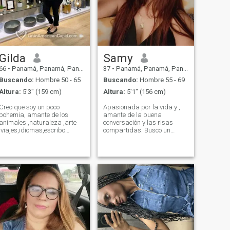
Gilda
Samy
66
•
Panamá, Panamá, Panamá
37
•
Panamá, Panamá, Panamá
Buscando:
Hombre 50 - 65
Buscando:
Hombre 55 - 69
Altura:
5'3" (159 cm)
Altura:
5'1" (156 cm)
Creo que soy un poco
Apasionada por la vida y ,
bohemia, amante de los
amante de la buena
animales ,naturaleza ,arte
conversación y las risas
,viajes,idiomas,escribo
compartidas. Busco un
cuentos,soy vendedora ,me
compañero cómplice para
gusta la cocina uff de todo
disfrutar de cada momento,
creo que una personal
desde una cena exquisita
normal y lo mas importante
hasta un viaje inesperado. Si
de muy buen corazon lo es
valoras la autenticidad y la
todo en esta vida
conexión genuina, estoy lista
para conocerte.