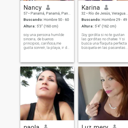
Nancy
Karina
57
•
Panamá, Panamá, Panamá
32
•
Río de Jesús, Veraguas, Panamá
Buscando:
Hombre 50 - 60
Buscando:
Hombre 29 - 49
Altura:
5'3" (160 cm)
Altura:
5'4" (162 cm)
soy una persona humilde
Soy gordita si no te gustan
sincera, de buenos
las gorditas no chatee. Y si
principios, cariñosa,me
busca una flaquita perfecta
gusta sonreír, la playa, ir de
búsquela en las pasarelas
shoping, ciclismo, etc....soy
porque aquí no la vas a
demasiado ordena,me
encontrar. No quiero hombre
encanta el baile, me gusta
pervertidos chateandome m
conocer personas de otros
dan asco como personas. Se
países y interactuar para
comportan como si no los
conocer más culturas
hubiera parido una mujer
paola
Luz mery