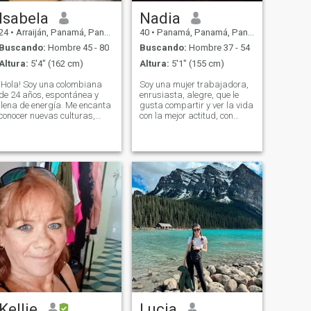
quiera saludar o responderé
por lo menos soy educada😅
Isabela
Nadia
24
•
Arraiján, Panamá, Panamá
40
•
Panamá, Panamá, Panamá
Buscando:
Hombre 45 - 80
Buscando:
Hombre 37 - 54
Altura:
5'4" (162 cm)
Altura:
5'1" (155 cm)
¡Hola! Soy una colombiana
Soy una mujer trabajadora,
de 24 años, espontánea y
enrusiasta, alegre, que le
llena de energía. Me encanta
gusta compartir y ver la vida
conocer nuevas culturas,
con la mejor actitud, con
aprender de las personas y
cualidades y defectos como
disfrutar de una buena taza
todos ...pero en conclusión
de café. Soy feliz y siempre
soy un gran mujer entregada
trato de ver lo positivo en
amorosa, comprensibles, de
todo. No tengo hijos, pero
esa que solo ama para
tengo muchas ganas de
siempre.
conocer el mundo y todo lo
que tiene para ofrecer.
¡Vamos a charlar y
descubrir qué podemos
aprender el uno del otro!
Kellie
Lucia