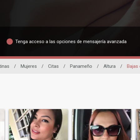
Tenga acceso a las opciones de mensajería avanzada
tinas
/
Mujeres
/
Citas
/
Panameño
/
Altura
/
Bajas 