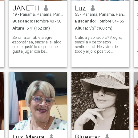
JANETH
Luz
49
•
Panamá, Panamá, Panamá
55
•
Panamá, Panamá, Panamá
Buscando:
Hombre 40 - 50
Buscando:
Hombre 54 - 66
Altura:
5'4" (162 cm)
Altura:
5'3" (160 cm)
Sencilla,amable,alegre
Cálida y soñadora* Alegre,
espontánea, sincera, si algo
sencilla y de corazón
no me gustó lo digo, no me
sentimental. He vivido de
gusta jugar con los
todo y elijo lo positivo
sentimientos de nadie para
siempre. Me pierden los
que no juegues con los míos.
amaneceres, la playa, el
e
Temerosa de Dios. No me
campo y caminar descalza
gusta el cigarrillo ni el licor,
sintiendo la hierba. Valoro la
no me gustan los tatuaje.
sinceridad y la honestidad
por encima de todo. Busco
tranquilidad y alguien con
quien compartir atardeceres
sin prisa.
Luz Mayra
Bluestar