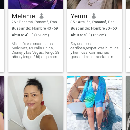
Melanie
Yeimi
26
•
Panamá, Panamá, Panamá
35
•
Arraiján, Panamá, Panamá
Buscando:
Hombre 40 - 59
Buscando:
Hombre 30 - 60
Altura:
4'11" (151 cm)
Altura:
5'1" (155 cm)
Mi sueño es conocer Islas
Soy una nena
Maldivas, Muralla China,
cariñosa,respetuosa,humilde,sencill
Disney y las Vegas. Tengo 28
y hermosa, con muchas
años y tengo 2 hijos que son
ganas de salir adelante muy
mi vida! Estoy consiguiendo
trabajadora...... La verdad
mi título Licenciada en
me gustaría conocer una
Mercadeo y Publicidad.
buena persona que sea
Trabajo como cantante e
seria.. y que me complazca
imitadora profesional de
en mis caprichos que me
s
artistas en eventos privados
haga sentir como toda una
y públicos en hoteles,
reina ... Si me das amor
restaurantes fiestas. Amo
serás correspondido .. Si solo
cantar, comer sushi y pasar
quieres aventuras y se*o NO
tiempo con mi familia. Me
ME ESCRIBAS NO ME
.
considero alegre, sociable,
INTERESA Bendiciones 🙏🏼
una mujer con metas, buena
❤️
madre, de hogar y una
persona de buenos valores.