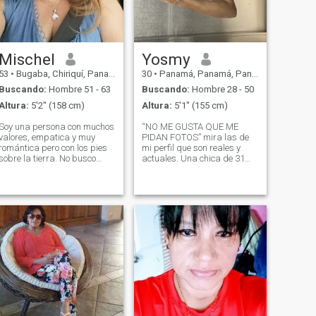
Mischel
Yosmy
53
•
Bugaba, Chiriquí, Panamá
30
•
Panamá, Panamá, Panamá
Buscando:
Hombre 51 - 63
Buscando:
Hombre 28 - 50
Altura:
5'2" (158 cm)
Altura:
5'1" (155 cm)
Soy una persona con muchos
“NO ME GUSTA QUE ME
valores, empatica y muy
PIDAN FOTOS” mira las de
romántica pero con los pies
mi perfil que son reales y
sobre la tierra. No busco
actuales. Una chica de 31
perfección pero si respeto.
años Panameña,
Me gusta salir a caminar y
trabajadora. Me gusta leer,
detenerme a ver un bello
ir a la playa ver películas y
atardecer. Las cosas
cocinar. Tengo la certeza que
sencillas hacen días
todavía existen hombres
espectaculares con su
buenos y espero encontrar
magia y yo quiero alguien
uno para mi algún día. Me
para compartir esos
considero caprichosa y me
momentos.
encanta tener la atención
siempre me gusta sentirme
amada porque eso mismo
ofrezco, soy tan buena como
quieras y tan mala como lo
desees.