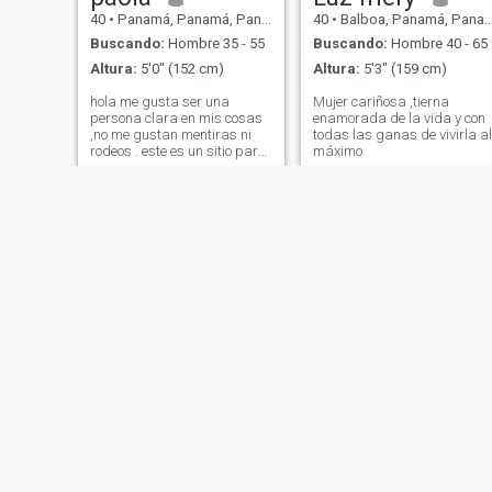
40
•
Panamá, Panamá, Panamá
40
•
Balboa, Panamá, Panamá
Buscando:
Hombre 35 - 55
Buscando:
Hombre 40 - 65
Altura:
5'0" (152 cm)
Altura:
5'3" (159 cm)
hola me gusta ser una
Mujer cariñosa ,tierna
persona clara en mis cosas
enamorada de la vida y con
,no me gustan mentiras ni
todas las ganas de vivirla al
rodeos . este es un sitio para
máximo
conocer personas cada
quien sabe con qué fin .si
amistad o pareja . elegimos
enviar interés solo al ver la
primera foto .es decir si nos
agrado la persona
físicamente. luego enviamos
interés y entablamos una
conversación. según sea la
forma de expresar seguimos
hablando para ver que tanta
afinidad tenemos y si se
asemeja a lo queremos en
nuestras vidas. entonces
todos estamos aquí para
conocer y hablar variar
personas a la vez y escoger
entre tantas la de nuestro
Elsie
Virginia
agrado . entonces no pida
30
•
Panamá, Panamá, Panamá
76
•
Panamá, Panamá, Panamá
exclusividad. no pida fotos ,