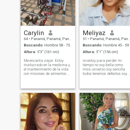
Carylin
Meliyaz
64
•
Panamá, Panamá, Panamá
51
•
Panamá, Panamá, Panamá
Buscando:
Hombre 58 - 75
Buscando:
Hombre 45 - 59
Altura:
5'3" (161 cm)
Altura:
5'1" (156 cm)
Me encanta viajar. Estoy
no estoy para perder mi
involucrado en la medicina y
tiempo no soy bella como
el mantenimiento de la vida
miss universo soy sencilla
con misiones de alimentos.
todos tenemos defectos soy
Soy honesto y serio. Autor,
una mujer sana de salud co
creador de música y
un corazón grande para
culinarian (Chef y Foodie)!
amar y para que me amen
Amo viajar. Estoy involucrado
no por belleza y por relajo
en misiones médicas y de
sino tienes tiempo para
mantenimiento de la vida con
perder con personas que no
alimentos. Soy Honesto y
tienen algo decidido en su
serio. ¡Autor, creador musical
vida.
y culinario (Chef & Foodie)!