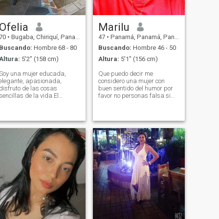
Ofelia
Marilu
70
•
Bugaba, Chiriquí, Panamá
47
•
Panamá, Panamá, Panamá
Buscando:
Hombre 68 - 80
Buscando:
Hombre 46 - 50
Altura:
5'2" (158 cm)
Altura:
5'1" (156 cm)
Soy una mujer educada,
Que puedo decir me
a,
elegante, apasionada,
considero una mujer con
disfruto de las cosas
buen sentido del humor por
sencillas de la vida.El
favor no personas falsa si
destino determina quien
quieres se mi amigo o haber
entra en tu vida,pero tu
que surge escribeme no me
decides quien se queda.El
gustan los hombre que
exito en la vida no se mide
exigen apariencia como si en
por los obstaculos`sino por
realidad es lo que vale más
los obstaculos que
eso es vanidad soy una
Superas.......
mujer sencilla todo está en
conocerse.🤗 Creo que los
hombre en esta app son
temerosos al escribir una
salida ellos no , bueno no
todas las mujeres somos
iguales y creo q no todos los
hombre son iguales de. Falso
como hay muchas mujeres
falsa pero bueno quien me