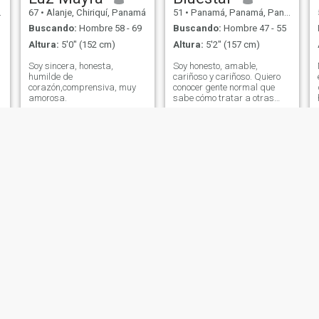
67
•
Alanje, Chiriquí, Panamá
51
•
Panamá, Panamá, Panamá
Buscando:
Hombre 58 - 69
Buscando:
Hombre 47 - 55
Altura:
5'0" (152 cm)
Altura:
5'2" (157 cm)
Soy sincera, honesta,
Soy honesto, amable,
humilde de
cariñoso y cariñoso. Quiero
corazón,comprensiva, muy
conocer gente normal que
amorosa.
sabe cómo tratar a otras
personas. TOLERANCIA
CERO PARA MENTIRAS.
TENGO CERO TOLERANCIA
A LAS MENTIAS.
Dalma
Julie
48
•
Panamá, Panamá, Panamá
43
•
Pedasí, Los Santos, Panamá