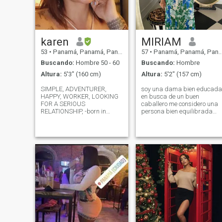
karen
MIRIAM
53
•
Panamá, Panamá, Panamá
57
•
Panamá, Panamá, Panamá
Buscando:
Hombre 50 - 60
Buscando:
Hombre
Altura:
5'3" (160 cm)
Altura:
5'2" (157 cm)
SIMPLE, ADVENTURER,
soy una dama bien educada
HAPPY, WORKER, LOOKING
en busca de un buen
FOR A SERIOUS
caballero me considero una
RELATIONSHIP, -born in
persona bien equilibrada
Colombia, I live and work in
respetuosa de los
Panama City, with
sentimiento e ideas de otra
Panamanian and Colombian
personas dispuesta a tratar
ID, my birthday is November
con otra cultura de otro pais,
17 , 1970 , I am 54 years old,
tambien soy muy alegre,
I have no commitments, I am
sincera divertida, honesta y
looking for someone to share
muy agradecida de dios por
what is left of my life with...
darme la vida cariñosa y
but everything is calm,
detallista, amorosa por mis
relaxed, I want to take the
hijas, en mis momentos
necessary time to get to know
libres me encanta ver
him without haste, I like to
peliculas, cines, leer, ir
ride a bike, hike, walk,
compras,organizar
dance, I am super happy, I
cumpleaños sobre todo con