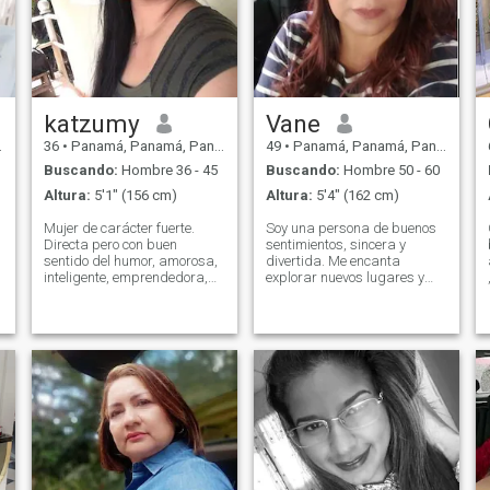
katzumy
Vane
36
•
Panamá, Panamá, Panamá
49
•
Panamá, Panamá, Panamá
Buscando:
Hombre 36 - 45
Buscando:
Hombre 50 - 60
Altura:
5'1" (156 cm)
Altura:
5'4" (162 cm)
Mujer de carácter fuerte.
Soy una persona de buenos
Directa pero con buen
sentimientos, sincera y
sentido del humor, amorosa,
divertida. Me encanta
inteligente, emprendedora,
explorar nuevos lugares y
n
visionaria, leal, sincera, fiel,
disfrutar de la buena
respetuosa, segura de mí
conversación ☕🍷 Amante
misma, mujer integra y con
del mar y pasar tiempo con
valores inculcados. Busco
la familia y amistades (una
relación seria (seguridad y
parrilada). Busco a alguien
estabilidad), Se
para compartir momentos
perfectamente lo que quiero
juntos y, si hay química,
en la vida y tengo muy claro
construir algo serio.
lo que no quiero! si no buscas
lo mismo que yo, NI ME
ESCRIBAS!