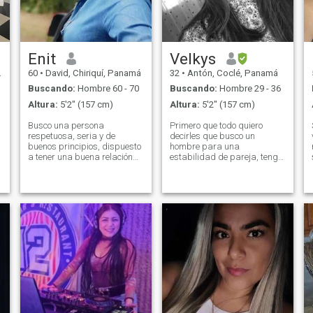
Enit
Velkys
60
•
David, Chiriquí, Panamá
32
•
Antón, Coclé, Panamá
Buscando:
Hombre 60 - 70
Buscando:
Hombre 29 - 36
Altura:
5'2" (157 cm)
Altura:
5'2" (157 cm)
Busco una persona
Primero que todo quiero
respetuosa, seria y de
decirles que busco un
buenos principios, dispuesto
hombre para una
a tener una buena relación
estabilidad de pareja, tengo
de amistad primeramente; lo
hijas de un matrimonio
demás viene solo. No estoy
fallido y solo han visto a su
aquí para juegos, ni para
padre. Un hombre
perder el tiempo. Siga su
respetuoso, cariñoso, atento
camino, si lo que busca es
que viva una vida tranquila,
jugar... Soy de Panamá,
que ame un viaje a la playa,
jubilada y no le temo a la
tiempo en familia, películas y
soledad, pero si en el camino
bailar en casa los dos. Mis
encuentro con quien
hijas las cuido de no conocer
compartir mi vida,
una persona la cual no me
bienvenido sea. PD: no
demuestre que en verdad se
chateo con menores de 59...
merezca ese lugar.... Eres
ese tipo de hombre??? Si no lo
eres no pierdas el tiempo.