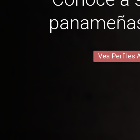
panameñas
Vea Perfiles 