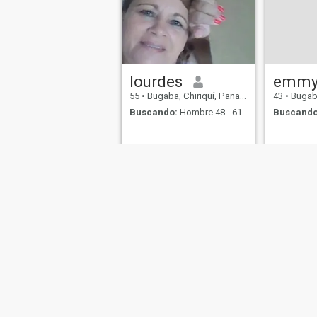
lourdes
emm
55
•
Bugaba, Chiriquí, Panamá
43
•
Bugaba,
Buscando:
Hombre 48 - 61
Buscando
Sobre Nosotros
Contáctenos
Historias Exitosas
Términos 
This website is operated by D