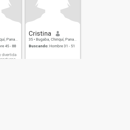
Cristina
uí, Panamá
35
•
Bugaba, Chiriquí, Panamá
e 45 - 88
Buscando:
Hombre 31 - 51
 divertida
respetuosa
en Dios
s
Seguridad en Citas
Mapa del Sitio
Normas de la Comunidad
107, USA, reg. number 5529030.