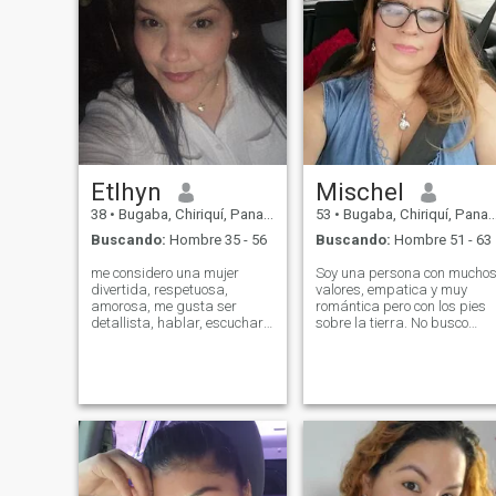
Etlhyn
Mischel
38
•
Bugaba, Chiriquí, Panamá
53
•
Bugaba, Chiriquí, Panamá
Buscando:
Hombre 35 - 56
Buscando:
Hombre 51 - 63
me considero una mujer
Soy una persona con mucho
divertida, respetuosa,
valores, empatica y muy
amorosa, me gusta ser
romántica pero con los pies
detallista, hablar, escuchar,
sobre la tierra. No busco
la lealtad es algo qué valoro
perfección pero si respeto.
al máximo... me encanta
Me gusta salir a caminar y
pasar tiempo con mi hija y en
detenerme a ver un bello
familia, ir a la playa, salir a
atardecer. Las cosas
comer, caminar, conocer
sencillas hacen días
nuevos lugares y también
espectaculares con su
estar en casa tranquila. me
magia y yo quiero alguien
encantan los animales.
para compartir esos
momentos.