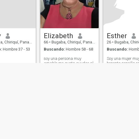
y
Elizabeth
Esther
 Chiriquí, Panamá
66
•
Bugaba, Chiriquí, Panamá
26
•
Bugaba, Chiriq
:
Hombre 37 - 53
Buscando:
Hombre 58 - 68
Buscando:
Hombr
soy una persona muy
Soy una mujer muy
amable me gusta ayudar al
honesta sencilla 
projimo me encanta Leer
humilde crellente 
de Uso
Política de Devoluciones
Política de privacidad
Política de cookie
IL MIL, INC. located at 200 Townsend St., Unit 43, San Francisco CA 94