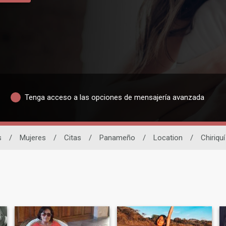
Tenga acceso a las opciones de mensajería avanzada
s
/
Mujeres
/
Citas
/
Panameño
/
Location
/
Chiriquí