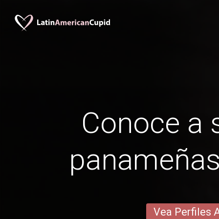
Conoce a s
panameñas
Vea Perfiles 