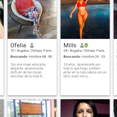
Ofelia
Mills
70
•
Bugaba, Chiriquí, Panamá
28
•
Bugaba, Chiriquí, Panamá
Buscando:
Hombre 68 - 80
Buscando:
Hombre 26 - 35
s
Soy una mujer educada,
24 años. Apasionado por
elegante, apasionada,
todo lo que hago, prefiero
disfruto de las cosas
estar en la naturaleza con un
sencillas de la vida.El
libro, buen vino y
destino determina quien
conversación profunda. Me
entra en tu vida,pero tu
gusta reír.
decides quien se queda.El
exito en la vida no se mide
por los obstaculos`sino por
los obstaculos que
Superas.......