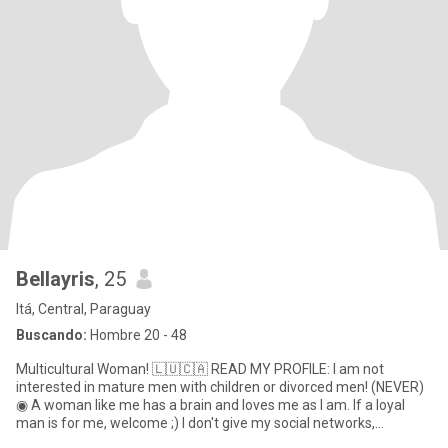
Bellayris
, 25
Itá, Central, Paraguay
Buscando:
Hombre 20 - 48
Multicultural Woman! 🇱🇺🇨🇦 READ MY PROFILE: I am not
interested in mature men with children or divorced men! (NEVER)
◉ A woman like me has a brain and loves me as I am. If a loyal
man is for me, welcome ;) I don't give my social networks,
patience