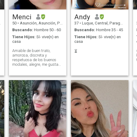
Menci
Andy
50
•
Asunción, Asunción, Paraguay
37
•
Luque, Central, Paraguay
Buscando:
Hombre 50 - 60
Buscando:
Hombre 35 - 45
Tiene Hijos:
Sí- vive(n) en
Tiene Hijos:
Sí- vive(n) en
casa
casa
Amable de buen trato,
⏳
amorosa, discreta y
respetuosa de los buenos
modales, alegre, me gusta
bailar y cantar, amor a Dios
y a la familia.