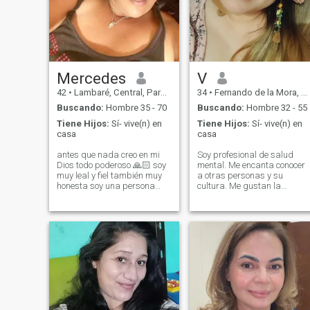
Mercedes
V
42
•
Lambaré, Central, Paraguay
34
•
Fernando de la Mora, Central, Paraguay
Buscando:
Hombre 35 - 70
Buscando:
Hombre 32 - 55
Tiene Hijos:
Sí- vive(n) en
Tiene Hijos:
Sí- vive(n) en
casa
casa
antes que nada creo en mi
Soy profesional de salud
Dios todo poderoso 🙏🏻 soy
mental. Me encanta conocer
muy leal y fiel también muy
a otras personas y su
honesta soy una persona
cultura. Me gustan la
muy responsable buena y
sonrisa genuina, y las
muy cariñosa pero bastante
personas auténticas.
carinosa y también muy
Siempre sé una mejor versió
alegre con mis conocidos y
de ti mismo. Caballerosos y
también les cuento que me
atentos son bienvenidos. Me
gustaría conocer amigos y
gustan las personas
soy muy amable y
mayores que yo.
respetuosa me gusta
muchísimo la sinceridad
porque yo soy muy sincera y
odio que alguien me mienta