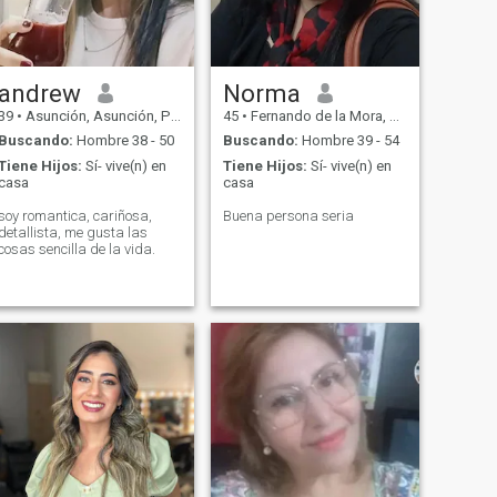
andrew
Norma
39
•
Asunción, Asunción, Paraguay
45
•
Fernando de la Mora, Central, Paraguay
Buscando:
Hombre 38 - 50
Buscando:
Hombre 39 - 54
Tiene Hijos:
Sí- vive(n) en
Tiene Hijos:
Sí- vive(n) en
casa
casa
soy romantica, cariñosa,
Buena persona seria
detallista, me gusta las
cosas sencilla de la vida.