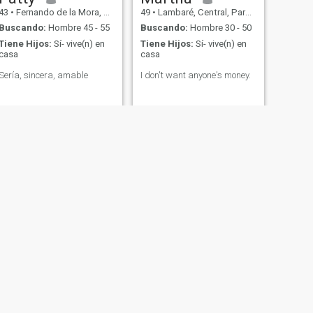
43
•
Fernando de la Mora, Central, Paraguay
49
•
Lambaré, Central, Paraguay
Buscando:
Hombre 45 - 55
Buscando:
Hombre 30 - 50
Tiene Hijos:
Sí- vive(n) en
Tiene Hijos:
Sí- vive(n) en
casa
casa
Sería, sincera, amable
I don't want anyone's money.
SIGUIENTE
Mari
40
•
Asunción, Asunción, Paraguay