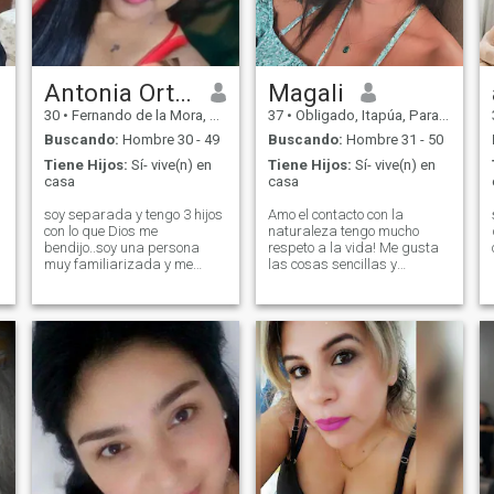
Antonia Ortiz Bernal
Magali
30
•
Fernando de la Mora, Central, Paraguay
37
•
Obligado, Itapúa, Paraguay
Buscando:
Hombre 30 - 49
Buscando:
Hombre 31 - 50
Tiene Hijos:
Sí- vive(n) en
Tiene Hijos:
Sí- vive(n) en
casa
casa
soy separada y tengo 3 hijos
Amo el contacto con la
con lo que Dios me
naturaleza tengo mucho
bendijo..soy una persona
respeto a la vida! Me gusta
muy familiarizada y me
las cosas sencillas y
considero honesta y
divertidas leer libros y
trabajadora
conocer cosas nuevas. Amo
mi paz.