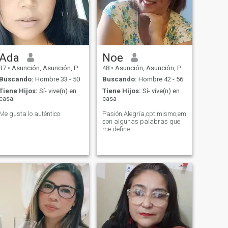
Ada
Noe
37
•
Asunción, Asunción, Paraguay
48
•
Asunción, Asunción, Paraguay
Buscando:
Hombre 33 - 50
Buscando:
Hombre 42 - 56
Tiene Hijos:
Sí- vive(n) en
Tiene Hijos:
Sí- vive(n) en
casa
casa
Me gusta lo auténtico
Pasión,Alegría,optimismo,empatía,intelig
son algunas palabras que
me define