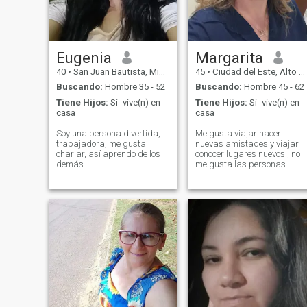
lo que más odio es la mentira
también soy muy
trabajadora y muy fiel no me
gusta la infidelidad también
lo odio tengo muchas ganas
de encontrar alguien que sea
Eugenia
Margarita
también sinsero soy muy
40
•
San Juan Bautista, Misiones, Paraguay
45
•
Ciudad del Este, Alto Paraná, Paraguay
humilde me encanta
trabajar y tener mis cosas
Buscando:
Hombre 35 - 52
Buscando:
Hombre 45 - 62
por méritos propios soy una
Tiene Hijos:
Sí- vive(n) en
Tiene Hijos:
Sí- vive(n) en
persona muy divertida me
casa
casa
encanta cosinar y estar en
casa cuando llego del
Soy una persona divertida,
Me gusta viajar hacer
trabajo soy muy sociable y
trabajadora, me gusta
nuevas amistades y viajar
también soy católica y me
charlar, así aprendo de los
conocer lugares nuevos , no
gusta servir a mi prójimo y
demás.
me gusta las personas
por favor gente solo algo
narcisistas ( no busco sexo
serio no estoy para juegos
en linea ) no me gustan los
también soy de mente
hombres más jóvenes no me
abierta gracias
escribas