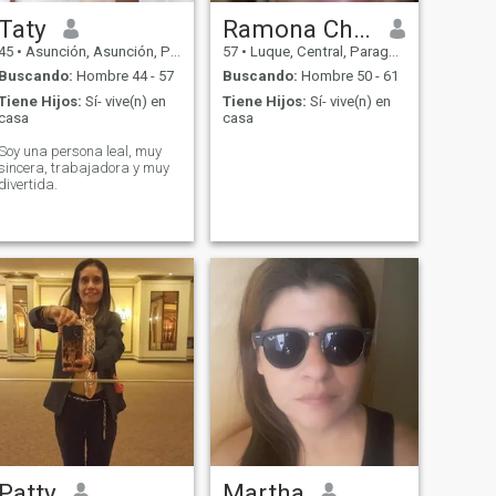
Taty
Ramona Chamorro
45
•
Asunción, Asunción, Paraguay
57
•
Luque, Central, Paraguay
Buscando:
Hombre 44 - 57
Buscando:
Hombre 50 - 61
Tiene Hijos:
Sí- vive(n) en
Tiene Hijos:
Sí- vive(n) en
casa
casa
Soy una persona leal, muy
sincera, trabajadora y muy
divertida.
Patty
Martha