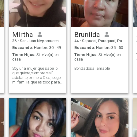
Mirtha
Brunilda
36
•
San Juan Nepomuceno, Caazapá, Paraguay
44
•
Sapucaí, Paraguarí, Paraguay
Buscando:
Hombre 30 - 49
Buscando:
Hombre 35 - 50
Tiene Hijos:
Sí- vive(n) en
Tiene Hijos:
Sí- vive(n) en
casa
casa
Soy una mujer que sabe lo
Bondadosa, amable
que quiere,siempre salí
adelante,primero Dios,luego
mi familia que es todo para
mi.
n