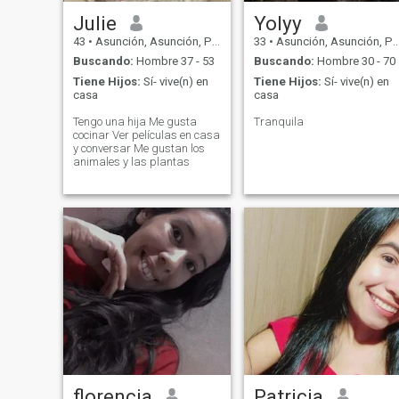
Julie
Yolyy
43
•
Asunción, Asunción, Paraguay
33
•
Asunción, Asunción, Paraguay
Buscando:
Hombre 37 - 53
Buscando:
Hombre 30 - 70
Tiene Hijos:
Sí- vive(n) en
Tiene Hijos:
Sí- vive(n) en
casa
casa
Tengo una hija Me gusta
Tranquila
cocinar Ver películas en casa
y conversar Me gustan los
animales y las plantas
florencia
Patricia