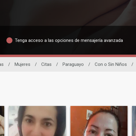
Tenga acceso a las opciones de mensajería avanzada
as
/
Mujeres
/
Citas
/
Paraguayo
/
Con o Sin Niños
/