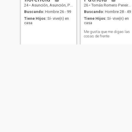
24
•
Asunción, Asunción, Paraguay
26
•
Tomás Romero Pereira, Itapúa, Paraguay
Buscando:
Hombre 26 - 99
Buscando:
Hombre 28 - 49
Tiene Hijos:
Sí- vive(n) en
Tiene Hijos:
Sí- vive(n) en
casa
casa
Me gusta que me digas las
cosas de frente
Mary
Eli
37
•
Mariano Roque Alonso, Central, Paraguay
41
•
Ciudad del Este, Alto Paraná, Paraguay