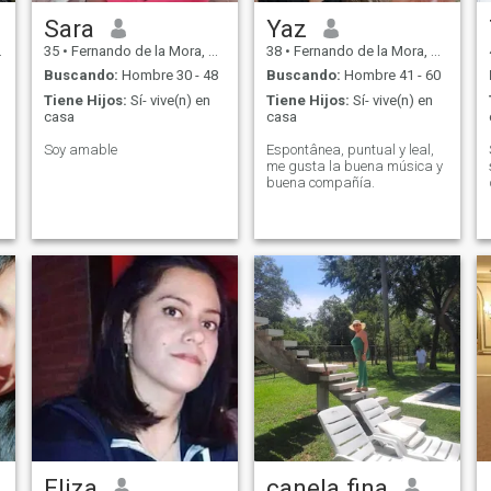
Sara
Yaz
35
•
Fernando de la Mora, Central, Paraguay
38
•
Fernando de la Mora, Central, Paraguay
Buscando:
Hombre 30 - 48
Buscando:
Hombre 41 - 60
Tiene Hijos:
Sí- vive(n) en
Tiene Hijos:
Sí- vive(n) en
casa
casa
Soy amable
Espontânea, puntual y leal,
me gusta la buena música y
buena compañía.
Eliza
canela fina