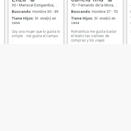
30
•
Mariscal Estigarribia, Boquerón, Paraguay
70
•
Fernando de la Mora, Central, Paraguay
Buscando:
Hombre 30 - 49
Buscando:
Hombre 57 - 70
Tiene Hijos:
Sí- vive(n) en
Tiene Hijos:
Sí- vive(n) en
casa
casa
Soy una mujer que lo gusta lo
Romantica me gusta bailar
simple ...me gusta el campo
el teatro las salidas de
..
compras y los viajes
Isidra
Sandra
56
•
San Juan Bautista, Misiones, Paraguay
42
•
Luque, Central, Paraguay