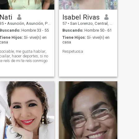
Nati
Isabel Rivas
35
•
Asunción, Asunción, Paraguay
57
•
San Lorenzo, Central, Paraguay
Buscando:
Hombre 33 - 55
Buscando:
Hombre 50 - 61
Tiene Hijos:
Sí- vive(n) en
Tiene Hijos:
Sí- vive(n) en
casa
casa
sociable, me gusta hablar,
Respetuosa
bailar, hacer deportes, si no
te reís de mi te reís conmigo