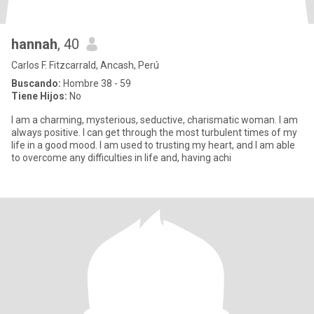
hannah
, 40
Carlos F. Fitzcarrald, Ancash, Perú
Buscando:
Hombre 38 - 59
Tiene Hijos:
No
I am a charming, mysterious, seductive, charismatic woman. I am
always positive. I can get through the most turbulent times of my
life in a good mood. I am used to trusting my heart, and I am able
to overcome any difficulties in life and, having achi