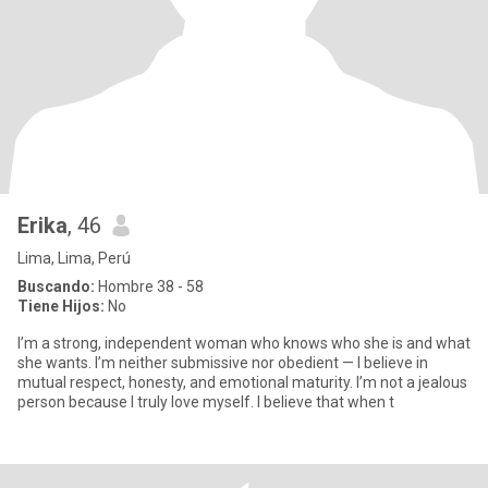
Erika
, 46
Lima, Lima, Perú
Buscando:
Hombre 38 - 58
Tiene Hijos:
No
I’m a strong, independent woman who knows who she is and what
she wants. I’m neither submissive nor obedient — I believe in
mutual respect, honesty, and emotional maturity. I’m not a jealous
person because I truly love myself. I believe that when t