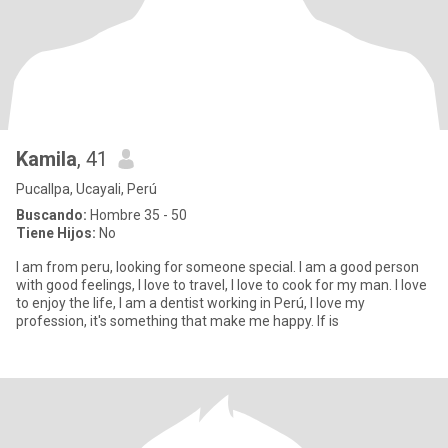
Kamila
, 41
Pucallpa, Ucayali, Perú
Buscando:
Hombre 35 - 50
Tiene Hijos:
No
I am from peru, looking for someone special. I am a good person
with good feelings, I love to travel, I love to cook for my man. I love
to enjoy the life, I am a dentist working in Perú, I love my
profession, it's something that make me happy. If is