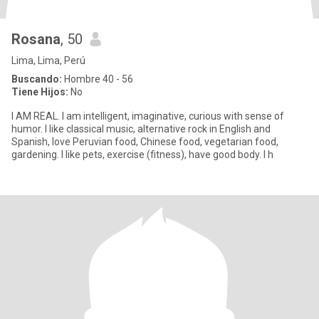
Rosana
, 50
Lima, Lima, Perú
Buscando:
Hombre 40 - 56
Tiene Hijos:
No
I AM REAL. I am intelligent, imaginative, curious with sense of
humor. I like classical music, alternative rock in English and
Spanish, love Peruvian food, Chinese food, vegetarian food,
gardening. I like pets, exercise (fitness), have good body. I h