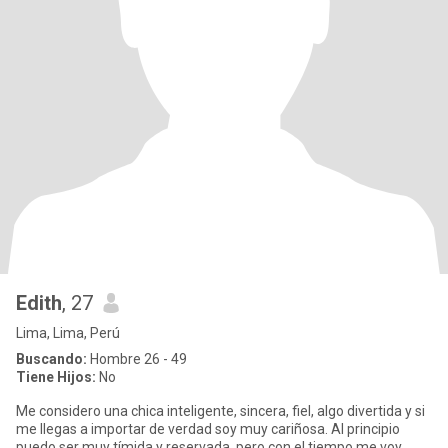
Edith
, 27
Lima, Lima, Perú
Buscando:
Hombre 26 - 49
Tiene Hijos:
No
Me considero una chica inteligente, sincera, fiel, algo divertida y si
me llegas a importar de verdad soy muy cariñosa. Al principio
puedo ser muy tímida y reservada, pero con el tiempo me voy