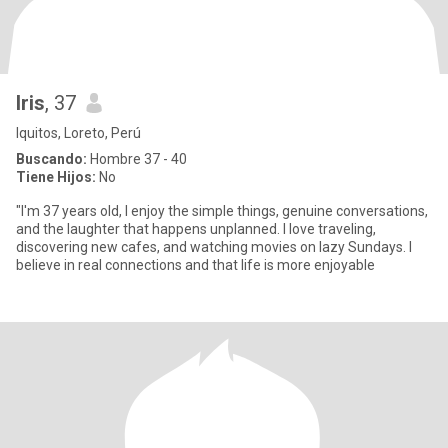
Iris
, 37
Iquitos, Loreto, Perú
Buscando:
Hombre 37 - 40
Tiene Hijos:
No
"I'm 37 years old, I enjoy the simple things, genuine conversations,
and the laughter that happens unplanned. I love traveling,
discovering new cafes, and watching movies on lazy Sundays. I
believe in real connections and that life is more enjoyable