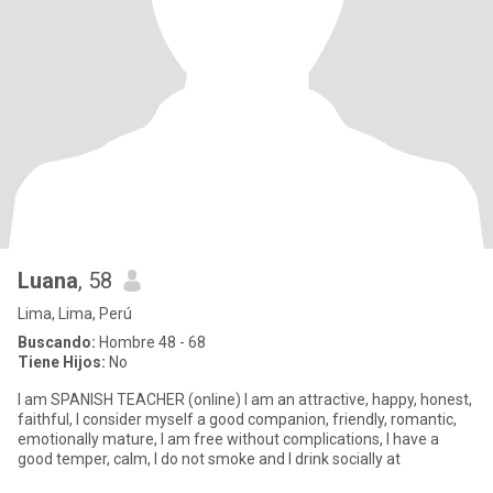
Luana
, 58
Lima, Lima, Perú
Buscando:
Hombre 48 - 68
Tiene Hijos:
No
I am SPANISH TEACHER (online) I am an attractive, happy, honest,
faithful, I consider myself a good companion, friendly, romantic,
emotionally mature, I am free without complications, I have a
good temper, calm, I do not smoke and I drink socially at