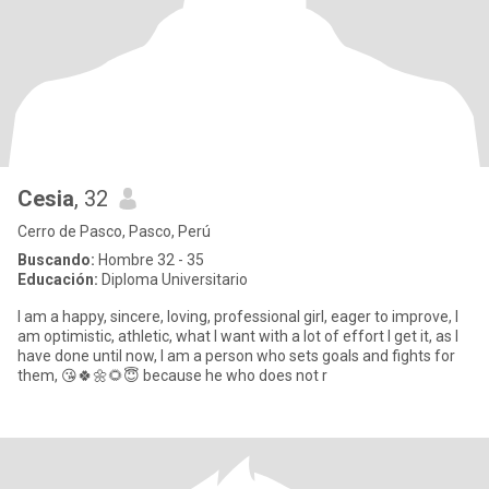
Cesia
, 32
Cerro de Pasco, Pasco, Perú
Buscando:
Hombre 32 - 35
Educación:
Diploma Universitario
I am a happy, sincere, loving, professional girl, eager to improve, I
am optimistic, athletic, what I want with a lot of effort I get it, as I
have done until now, I am a person who sets goals and fights for
them, 😘🍀🌼🌻😇 because he who does not r