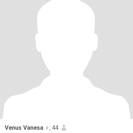
Venus Vanesa ♀️
, 44