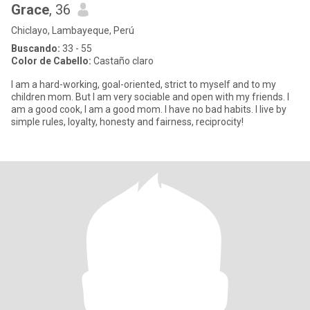
Grace
, 36
Chiclayo, Lambayeque, Perú
Buscando:
33 - 55
Color de Cabello:
Castaño claro
I am a hard-working, goal-oriented, strict to myself and to my
children mom. But I am very sociable and open with my friends. I
am a good cook, I am a good mom. I have no bad habits. I live by
simple rules, loyalty, honesty and fairness, reciprocity!