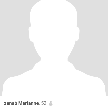
zenab Marianne
, 52