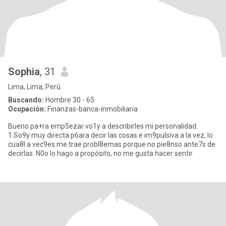
Sophia
, 31
Lima, Lima, Perú
Buscando:
Hombre 30 - 65
Ocupación:
Finanzas-banca-inmobiliaria
Bueno pa+ra emp5ezar vo1y a describirles mi personalidad.
1.So9y muy directa p6ara decir las cosas e im9pulsiva a la vez, lo
cua8l a vec9es me trae probl8emas porque no pie8nso ante7s de
decirlas. N0o lo hago a propósito, no me gusta hacer sentir