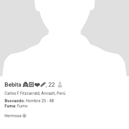
Bebita 👸🏻❤️‍🩹
, 22
Carlos F. Fitzcarrald, Ancash, Perú
Buscando:
Hombre 25 - 48
Fuma:
Fumo
Hermosa 🤩