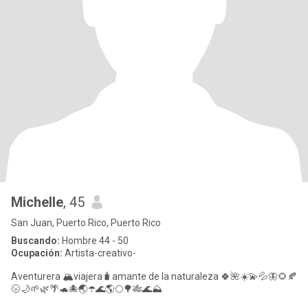
Michelle
, 45
San Juan, Puerto Rico, Puerto Rico
Buscando:
Hombre 44 - 50
Ocupación:
Artista-creativo-
Aventurera 🏔️viajera🧳amante de la naturaleza 🍀🌺☀️💫💦🦋🌻🍂
🌝🌙🌱🌿🌴🐢🐙🌏☂️🌊🌎🌕🌳🎋🌊⛰️