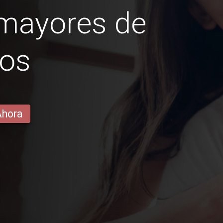
 mayores de
ños
Ahora