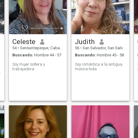
Celeste
Judith
54
•
Sensuntepeque, Cabañas, El Salvador
56
•
San Salvador, San Salvador, El Salvador
Buscando:
Hombre 44 - 57
Buscando:
Hombre 45 - 58
Soy mujer soltera y
Soy romántica a la antigua
trabajadora
música toda
r