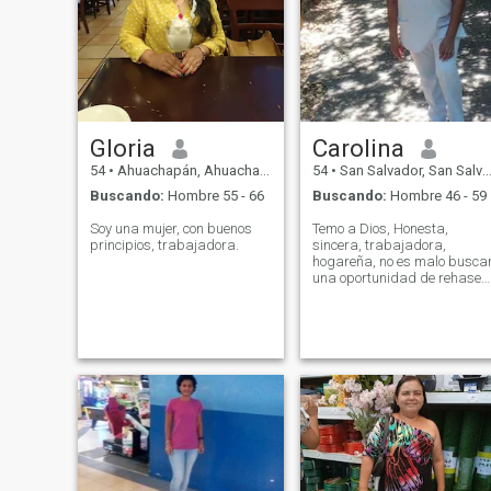
Gloria
Carolina
54
•
Ahuachapán, Ahuachapán, El Salvador
54
•
San Salvador, San Salvador, El Salvador
Buscando:
Hombre 55 - 66
Buscando:
Hombre 46 - 59
Soy una mujer, con buenos
Temo a Dios, Honesta,
principios, trabajadora.
sincera, trabajadora,
hogareña, no es malo busca
una oportunidad de rehaser
tú vida, si lo hacen con
Buenas intenciones.