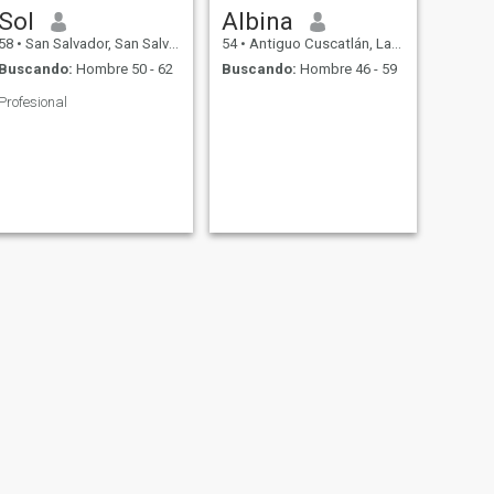
Sol
Albina
58
•
San Salvador, San Salvador, El Salvador
54
•
Antiguo Cuscatlán, La Libertad, El Salvador
Buscando:
Hombre 50 - 62
Buscando:
Hombre 46 - 59
Profesional