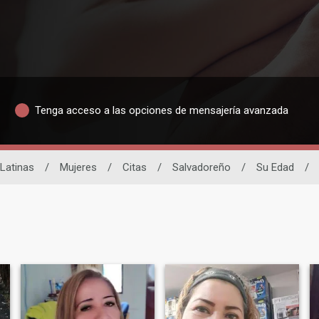
Tenga acceso a las opciones de mensajería avanzada
 Latinas
/
Mujeres
/
Citas
/
Salvadoreño
/
Su Edad
/