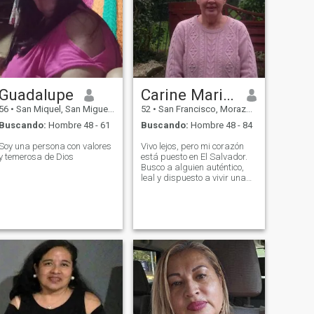
Guadalupe
Carine Marie Pegard
56
•
San Miquel, San Miguel, El Salvador
52
•
San Francisco, Morazán, El Salvador
Buscando:
Hombre 48 - 61
Buscando:
Hombre 48 - 84
Soy una persona con valores
Vivo lejos, pero mi corazón
y temerosa de Dios
está puesto en El Salvador.
Busco a alguien auténtico,
leal y dispuesto a vivir una
hermosa aventura juntos.