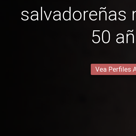
salvadoreñas
50 a
Vea Perfiles 