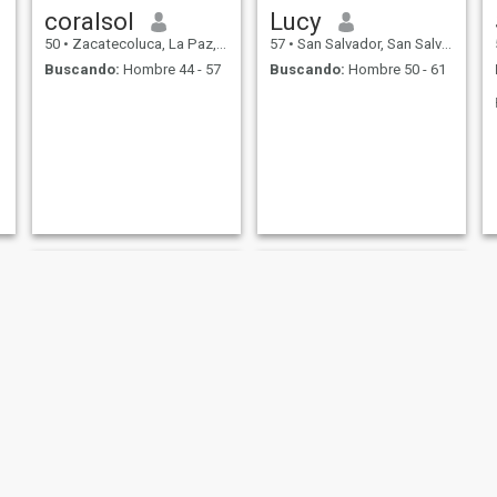
coralsol
Lucy
50
•
Zacatecoluca, La Paz, El Salvador
57
•
San Salvador, San Salvador, El Salvador
Buscando:
Hombre 44 - 57
Buscando:
Hombre 50 - 61
Guadalupe
Carmen