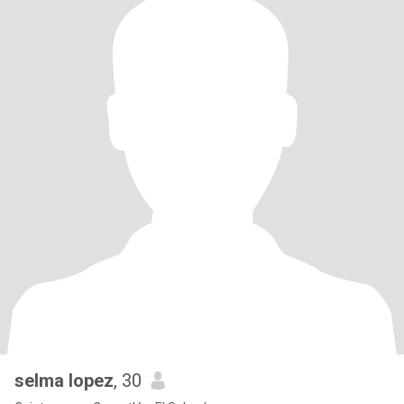
selma lopez
, 30