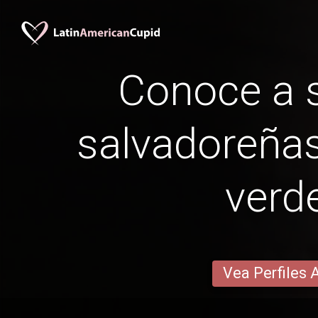
Conoce a s
salvadoreñas
verd
Vea Perfiles 