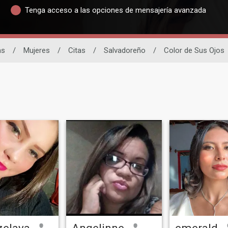
Tenga acceso a las opciones de mensajería avanzada
as
/
Mujeres
/
Citas
/
Salvadoreño
/
Color de Sus Ojos
zelaya
Angelinne
emerald