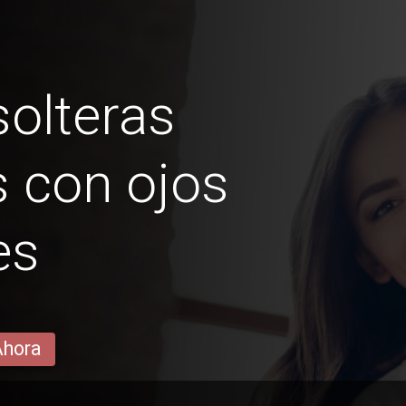
olteras
 con ojos
es
Ahora