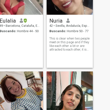
does not have these
characteristics... Of the 4 0
years onwards until 5 0
years of age.
Eulalia
Nuria
49
•
Barcelona, Cataluña, España
42
•
Sevilla, Andalucía, España
Buscando:
Hombre 44 - 50
Buscando:
Hombre 50 - 77
This is clear when two people
meet on this page and if they
like each other a lot or are
attracted to each other, it is
obviously that they want to
have a conversation on this
page, but being liked a lot is
not falling in love with a
person, the fact that a
person talks, sends
messages, sends a hello,
how are you hello better is
something of courtesy it is
something of kindness when
it refers to love or love it is
courtesy mmm and obviously
if a friendship is being built
how a friendship was built
talking interacting sharing
messages it is not because