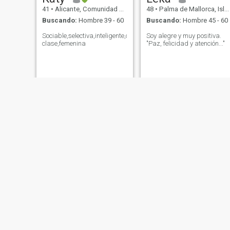
41
•
Alicante, Comunidad Valenciana, España
48
•
Palma de Mallorca, Islas Baleares, España
Buscando:
Hombre 39 - 60
Buscando:
Hombre 45 - 60
Sociable,selectiva,inteligente,con
Soy alegre y muy positiva.
clase,femenina
"Paz, felicidad y atención..."
Jennifer
Mariposa
40
•
Valencia, Comunidad Valenciana, España
43
•
Madrid, Madrid, España