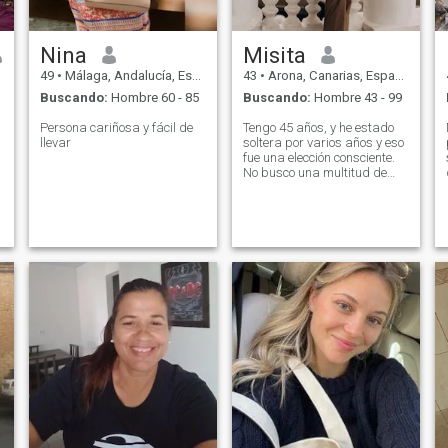
Nina
Misita
49
•
Málaga, Andalucía, España
43
•
Arona, Canarias, España
Buscando:
Hombre 60 - 85
Buscando:
Hombre 43 - 99
Persona cariñosa y fácil de
Tengo 45 años, y he estado
llevar
soltera por varios años y eso
fue una elección consciente.
No busco una multitud de
admiradores o mensajes de
texto interminables; la
atención de un solo hombre
es suficiente para mí, y
puedo sentirme realmente
cómoda y en paz con él. Soy
muy abierta y sociable:
encuentro fácil conectarme
con la gente y la vida,
disfruto genuinamente de las
personas y de la vida. Digo
lo que pienso y siento lo que
digo. No hay mentiras ni
juegos en mi mundo. - ¿Qué?
Comienzo cada mañana con
una carrera. Es mi
meditación, mi manera de
despejar mi cabeza y