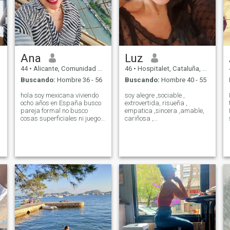
Ana
Luz
44
•
Alicante, Comunidad Valenciana, España
46
•
Hospitalet, Cataluña, España
Buscando:
Hombre 36 - 56
Buscando:
Hombre 40 - 55
hola soy mexicana viviendo
soy alegre ,sociable ,
ocho años en España busco
extrovertida, risueña ,
pareja formal no busco
empatica ,sincera ,amable,
e
cosas superficiales ni juegos
cariñosa ,
me gustan las personas
apasionada,romántica, no
nobles sinceras y que no se
me gustan las mentiras 🤷
compliquen la vida. soy una
soy una persona
persona alegre que me
independiente y trabajadora
gusta trabajar en mi área
soy muy de casa ,los ríos
mental y emocional soy
montañas ver películas la
generosa leal y buena
música me gusta mucho
persona. No me gustan las
estar por mi pareja tengo
malas vibras. me gusta
mucha cultura
cantar la psicología, correr,
viajar y ver buenas películas.