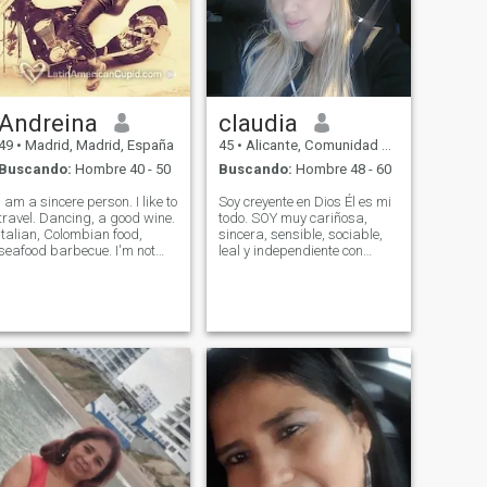
Andreina
claudia
49
•
Madrid, Madrid, España
45
•
Alicante, Comunidad Valenciana, España
Buscando:
Hombre 40 - 50
Buscando:
Hombre 48 - 60
I am a sincere person. I like to
Soy creyente en Dios Él es mi
travel. Dancing, a good wine.
todo. SOY muy cariñosa,
Italian, Colombian food,
sincera, sensible, sociable,
seafood barbecue. I'm not
leal y independiente con
looking for adventures. No
muchas ganas de ser feliz y
camera w. I want a serious
hacer feliz a mi pareja
person with a desire to live
idónea, convertirme en su
and have a serious
amiga, cómplice, amante y
relationship. If you see that
buena esposa en todos
you cannot please, do not
sentidos 😉
write, do not waste time and
do not make me waste it, if
you do not have a photo, do
not write. I want a man for
my life. interesting
attractive... let him love you. in
every sense of the word a
man... do not waste time if he