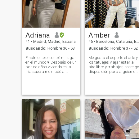
Adriana
Amber
41
•
Madrid, Madrid, España
46
•
Barcelona, Cataluña, España
Buscando:
Hombre 36 - 53
Buscando:
Hombre 37 - 52
Finalmente encontré mi lugar
Me gusta el deporte el arte y
en el mundo ♥️ Después de un
los tatuajes viajar estar al
par de años viviendo en la
aire libre y trabajar, no tengo
fría suecia me mudé al
disposición para alguien qu
hermoso madrid 😍 para
no sabe lo que quiera
vivir mi propia vida ♥️ No soy
realmente no envío fotos no
falsa soy una mujer de
pido ni exijo nada me gusta
verdad, que respeta y ama
El respeto ante todo, no estoy
profundamente ♥️ Pero soy
aquí para pedir "regalitos" a
quisquillosa y tímida con los
nadie mis intereses son
chicos, veré si puedo
bastante claros con gente
encontrar lo extraordinario ♥️
madura que sepa tomar
☺️
decisiones y estar bien
plantado en la tierra si te
gusta mi foto te gusta el arte
pero debes ser inteligente
para ver mucho más allá, no
tengo ni quiero visa ni la