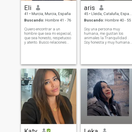
Eli
aris
41
•
Murcia, Murcia, España
45
•
Lleida, Cataluña, España
Buscando:
Hombre 41 - 76
Buscando:
Hombre 40 - 55
Quiero encontrar a un
Soy una persona muy
hombre que sea mi especial,
humana, me gustan los
que sea honesto, respetuoso
animales la Tranquilidad .
y atento. Busco relaciones
Soy honesta y muy humana.
fuertes con amor y
Busco una relación seria no
comprensión. Quiero
me gustan las aventuras. En
encontrar un hombre, que
este momento de mi vida
pueda traer brillo a mi vida y
estoy separada debido a
tranquilidad a mis días.
problemas en el Matrimonio.
Quiero a alguien para
Soy honesta y no me gusta l
cuidar, para amar, para
mentira. Me gusta
disfrutar esta vida juntos.
arreglarme mucho y soy muy
femenina Me gusta la
lectura, Ami a los animales
Katy
Leka