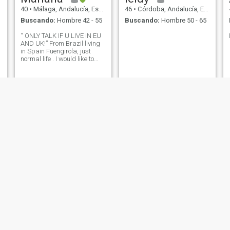
40
•
Málaga, Andalucía, España
46
•
Córdoba, Andalucía, España
Buscando:
Hombre 42 - 55
Buscando:
Hombre 50 - 65
“ ONLY TALK IF U LIVE IN EU
AND UK!” From Brazil living
in Spain Fuengirola, just
normal life . I would like to
meet a nice guy and see
what’s happens. I don’t want
play games or waste my
time…. Only nice and genuine
man please . I am want a
good relationships without
craziness jealousy or toxic
people.
Mili
Yuli
40
•
Barcelona, Cataluña, España
46
•
Madrid, Madrid, España