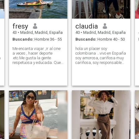
fresy
claudia
43
•
Madrid, Madrid, España
40
•
Madrid, Madrid, España
Buscando:
Hombre 36 - 55
Buscando:
Hombre 40 - 50
Me encanta viajar ,ir al cine
hola un placer soy
a veces , hacer deporte
colombiana ...vivo en España
.etc.Me gusta la gente
soy amorosa, cariñosa muy
respetuosa y educada. Que
cariñosa, soy responsable
s
sepa comportarse y saber
trabajadora fiel doy lo que
estar .Soy sociable, alegre,
recibo al triple, me gusta la
o
cariñosa y de buen
naturaleza viajar, tengo un
humor.Por favor para no
buen carácter me encanta
perder el tiempo no deseo
bailar cocinar ect...quiero
que me escriban hombres
conocer a alguien que me
con sobrepeso y que no
haga sentir segura de lo que
tengan buen habito en su
el siente por mí, y yo volverlo
alimentacion .
el dueño de mi universo...
QUIERO ENAMORARME 🥰😍
ABSTENERSE HOMBRES
QUE MUESTRAN
DESINTERES AL 3 DIA.. no al
Ghosting 🫵