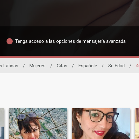
Tenga acceso a las opciones de mensajería avanzada
s Latinas
/
Mujeres
/
Citas
/
Españole
/
Su Edad
/
4