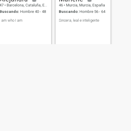
47
•
Barcelona, Cataluña, España
46
•
Murcia, Murcia, España
Buscando:
Hombre 40 - 48
Buscando:
Hombre 56 - 64
I am who I am
Sincera, leal e inteligente
SIGUIENTE
Dubelys
48
•
Madrid, Madrid, España