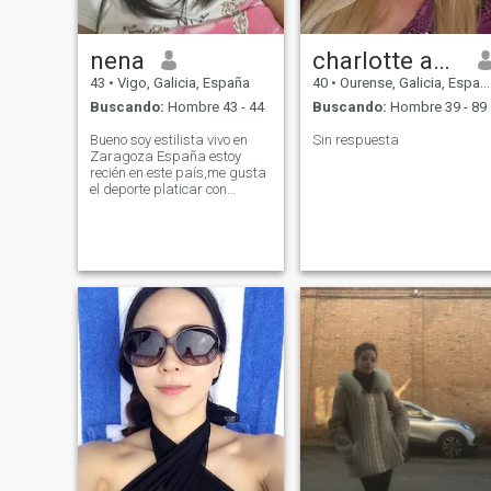
nena
charlotte antonella
43
•
Vigo, Galicia, España
40
•
Ourense, Galicia, España
Buscando:
Hombre 43 - 44
Buscando:
Hombre 39 - 89
Bueno soy estilista vivo en
Sin respuesta
Zaragoza España estoy
recién en este país,me gusta
el deporte platicar con
amigos tomar café me
encanta la nieve me encanta
los animales amo la
naturaleza la respeto mucho
y respeto mucho cada ser
viviente q se encuentre en
este planeta tierra q Dios
nos regaló