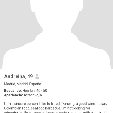
Andreina
, 49
Madrid, Madrid, España
Buscando:
Hombre 40 - 50
Apariencia:
Atractivo/a
I am a sincere person. I like to travel. Dancing, a good wine. Italian,
Colombian food, seafood barbecue. I'm not looking for
adventures. No camera w. I want a serious person with a desire to