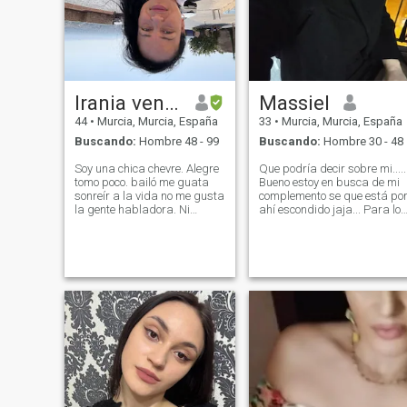
Irania venezolana
Massiel
44
•
Murcia, Murcia, España
33
•
Murcia, Murcia, España
Buscando:
Hombre 48 - 99
Buscando:
Hombre 30 - 48
Soy una chica chevre. Alegre
Que podría decir sobre mi.....
tomo poco. bailó me guata
Bueno estoy en busca de mi
sonreír a la vida no me gusta
complemento se que está po
la gente habladora. Ni
ahí escondido jaja... Para los
mentirosa Ni creída tengo los
que tienen miedo soy una
pies bien puesto sobre la
mujer con hijos y si no te
tierra soy sencilla me adapto
gustan las madres solteras
muy fácil mente muy
abstenerse a escribir soy
amigable amable servicial
alegre, honesta y quiero
tengo mucho q dar cuendo
encontrar a alguien que
encuentro a mi pareja ideal
quiera ser feliz con migo......