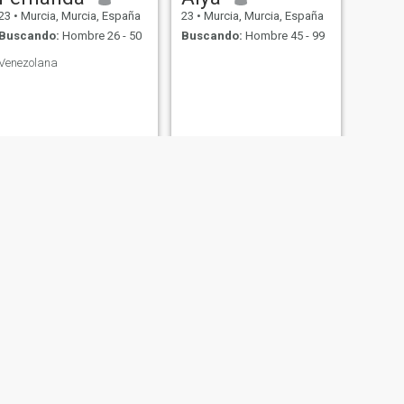
23
•
Murcia, Murcia, España
23
•
Murcia, Murcia, España
Buscando:
Hombre 26 - 50
Buscando:
Hombre 45 - 99
Venezolana
SIGUIENTE
Manuela
25
•
Murcia, Murcia, España