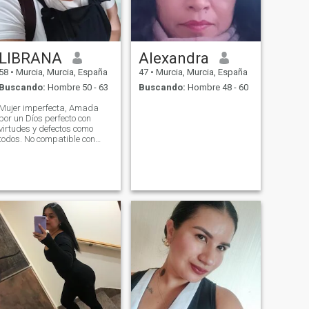
LIBRANA
Alexandra
58
•
Murcia, Murcia, España
47
•
Murcia, Murcia, España
Buscando:
Hombre 50 - 63
Buscando:
Hombre 48 - 60
Mujer imperfecta, Amada
por un Díos perfecto con
virtudes y defectos como
todos. No compatible con
fumadores, ni bebedores!