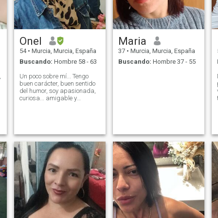
Onel
Maria
54
•
Murcia, Murcia, España
37
•
Murcia, Murcia, España
Buscando:
Hombre 58 - 63
Buscando:
Hombre 37 - 55
,
Un poco sobre mí... Tengo
buen carácter, buen sentido
del humor, soy apasionada,
curiosa... amigable y
cariñoso. Me gustan los
deportes al aire libre, el
senderismo, el ciclismo o
simplemente dar un buen
paseo... Me gustaria tener un
gato y un pequeño perro en el
futuro...