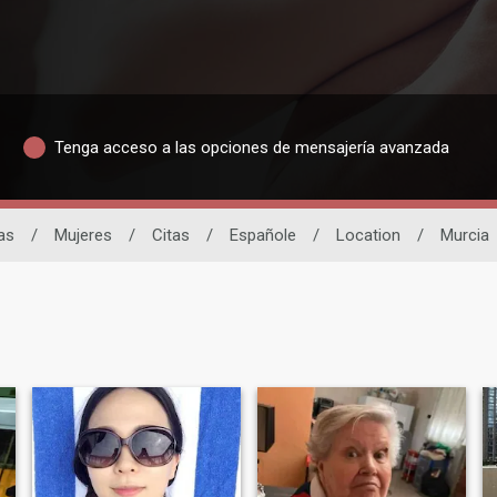
Tenga acceso a las opciones de mensajería avanzada
as
/
Mujeres
/
Citas
/
Españole
/
Location
/
Murcia