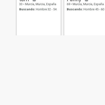
33
•
Murcia, Murcia, España
69
•
Murcia, Murcia, España
Buscando:
Hombre 32 - 54
Buscando:
Hombre 45 - 60
Agatha
Estefanía
40
•
Murcia, Murcia, España
30
•
Murcia, Murcia, España