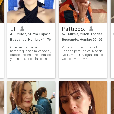
Eli
Pattiboo.
41
•
Murcia, Murcia, España
57
•
Murcia, Murcia, España
Buscando:
Hombre 41 - 76
Buscando:
Hombre 50 - 62
Quiero encontrar a un
Viudo sin niños. En vivo. En
hombre que sea mi especial,
España pero. Inglés. Nacido.
r
que sea honesto, respetuoso
No. Fumador. Al igual. Bueno.
y atento. Busco relaciones
Comida vand. Vino.
fuertes con amor y
Curvatura. Pero. Sólo. 5. Pies.
comprensión. Quiero
Alto. Sin. Alto. Tacones. Lo
encontrar un hombre, que
fue. A. Rubia. Pero. Cuándo.
pueda traer brillo a mi vida y
Marido. Murió. Sólo.
tranquilidad a mis días.
Después. Bering. Casado.
Quiero a alguien para
Cinco. Semanas. Desde.
cuidar, para amar, para
COVID. Fuimos. Siver. Gris.
disfrutar esta vida juntos.
Con. Shock. Pasionette.
Mujer. Romana. Católico.