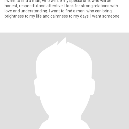
I want to find a man, who will be my special one, who will be
honest, respectful and attentive. I look for strong relations with
love and understanding. I want to find a man, who can bring
brightness to my life and calmness to my days. I want someone