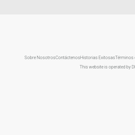
Sobre Nosotros
Contáctenos
Historias Exitosas
Términos 
This website is operated by D