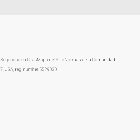
s
Seguridad en Citas
Mapa del Sitio
Normas de la Comunidad
107, USA, reg. number 5529030.