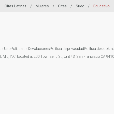
Citas Latinas
/
Mujeres
/
Citas
/
Suec
/
Educativo
de Uso
Política de Devoluciones
Política de privacidad
Política de cookie
IL MIL, INC. located at 200 Townsend St., Unit 43, San Francisco CA 94