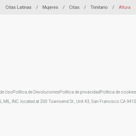
Citas Latinas
/
Mujeres
/
Citas
/
Trinitario
/
Altura
de Uso
Política de Devoluciones
Política de privacidad
Política de cookie
IL MIL, INC. located at 200 Townsend St., Unit 43, San Francisco CA 94