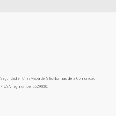
s
Seguridad en Citas
Mapa del Sitio
Normas de la Comunidad
107, USA, reg. number 5529030.