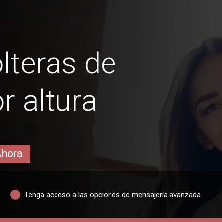
lteras de
r altura
Ahora
Tenga acceso a las opciones de mensajería avanzada