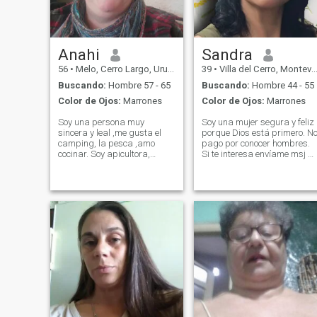
Anahi
Sandra
56
•
Melo, Cerro Largo, Uruguay
39
•
Villa del Cerro, Montevideo, Uruguay
Buscando:
Hombre 57 - 65
Buscando:
Hombre 44 - 55
Color de Ojos:
Marrones
Color de Ojos:
Marrones
Soy una persona muy
Soy una mujer segura y feliz
sincera y leal ,me gusta el
porque Dios está primero. N
camping, la pesca ,amo
pago por conocer hombres.
cocinar. Soy apicultora,
Si te interesa envíame msj a
parapcicologa y estudio
Vida Abundante en ig o tk
filosofía