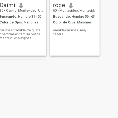
Daimi
roge
35
•
Centro, Montevideo, Uruguay
60
•
Montevideo, Montevideo, Uruguay
Buscando:
Hombre 31 - 50
Buscando:
Hombre 59 - 63
Color de Ojos:
Marrones
Color de Ojos:
Marrones
cariñosa tratable me gusta
Amable,cariñosa, muy
divertirme en familia buena
casera
madre buena esposa
SIGUIENTE
celeste