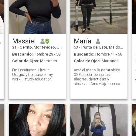
Massiel
María
31
•
Cerrito, Montevideo, Uruguay
53
•
Punta del Este, Maldonado, Uruguay
Buscando:
Hombre 29 - 50
Buscando:
Hombre 41 - 56
Color de Ojos:
Marrones
Color de Ojos:
Marrones
I'm Dominican. I live in
Amo el mar y la naturaleza
Uruguay because of my
😊 Conocer personas
work. I study education
alegres, divertidas y
sinceras. Amo viajar, conocer
distintas culturas y la
a
música!!