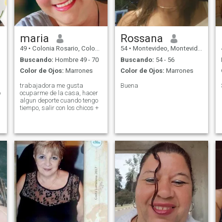
maria
Rossana
49
•
Colonia Rosario, Colonia, Uruguay
54
•
Montevideo, Montevideo, Uruguay
Buscando:
Hombre 49 - 70
Buscando:
54 - 56
Color de Ojos:
Marrones
Color de Ojos:
Marrones
trabajadora me gusta
Buena
o
ocuparme de la casa, hacer
algun deporte cuando tengo
tiempo, salir con los chicos +