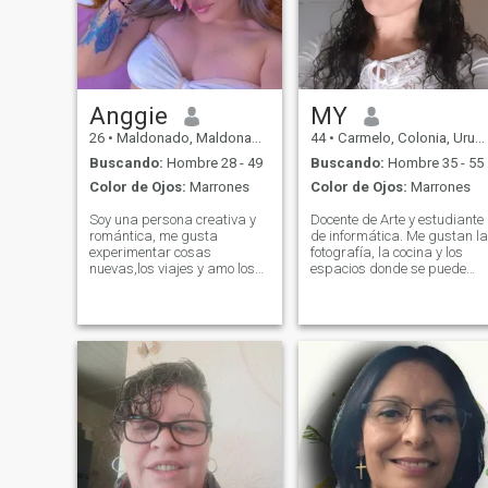
si me enamoro. Tradicional,
no feminista. Tengo visa
americana para viajar.
Anggie
MY
26
•
Maldonado, Maldonado, Uruguay
44
•
Carmelo, Colonia, Uruguay
Buscando:
Hombre 28 - 49
Buscando:
Hombre 35 - 55
Color de Ojos:
Marrones
Color de Ojos:
Marrones
Soy una persona creativa y
Docente de Arte y estudiante
romántica, me gusta
de informática. Me gustan la
experimentar cosas
fotografía, la cocina y los
nuevas,los viajes y amo los
espacios donde se puede
animales
bajar el ritmo. Soy una mujer
con criterio propio y busco
una pareja emocionalmente
madura, que valore el
diálogo, el cuidado mutuo y
la presencia.