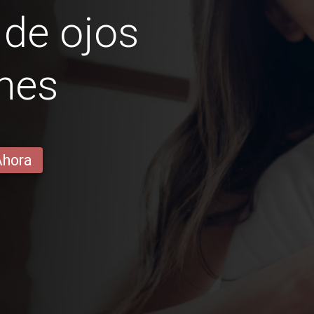
de ojos
nes
Ahora