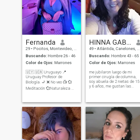
Fernanda
HINNA GABRIELA
29
•
Pocitos, Montevideo, Uruguay
49
•
Atlántida, Canelones, Uruguay
Buscando:
Hombre 26 - 46
Buscando:
Hombre 43 - 65
Color de Ojos:
Marrones
Color de Ojos:
Marrones
🇺🇾 🇺🇦 Uruguayo 📍
me jubilaron luego de mi
Uruguay Profesor de
primer cirugía de columna,
soy abuela de 2 nietas de 15
Biología. 🚬 ❌ No veo 📺 💞
y 6 años, me gustan las
Meditación 💞Naturaleza 💞
plantas, leer, escuchar
Lectura 💞Terapia 💕
música, reír a carcajadas, l
Cocinero amante de los
vida me ha golpeado
viajes y la cultura general ✈️
mucho(y sigue )y creo que
SAPIOSEXUAL 🧠🤯
por eso elijo disfrutar el
Femenino, cariñoso, buen
momento porque se
compañero y ambicioso. No
tengo tatuajes. Estoy
buscando algo serio que
pueda llevar al matrimonio.
Puedo mudarme a otro país