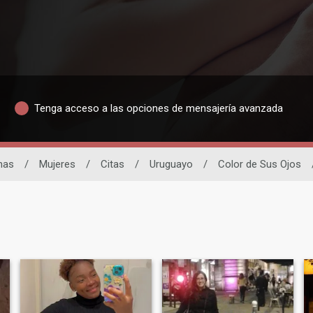
Tenga acceso a las opciones de mensajería avanzada
inas
/
Mujeres
/
Citas
/
Uruguayo
/
Color de Sus Ojos