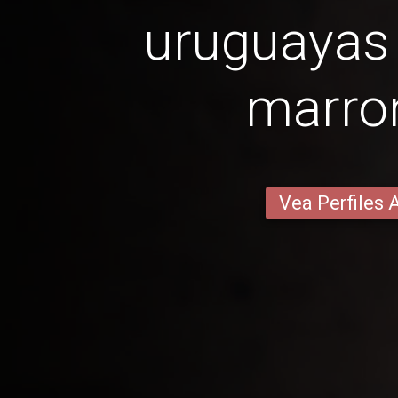
uruguayas 
marro
Vea Perfiles 