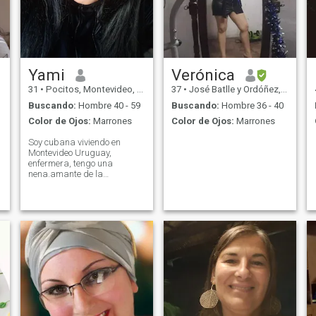
Yami
Verónica
31
•
Pocitos, Montevideo, Uruguay
37
•
José Batlle y Ordóñez, Lavalleja, Uruguay
Buscando:
Hombre 40 - 59
Buscando:
Hombre 36 - 40
Color de Ojos:
Marrones
Color de Ojos:
Marrones
Soy cubana viviendo en
Montevideo Uruguay,
enfermera, tengo una
nena.amante de la
tranquilidad,el mar y los
animales, romántica y
detallista.tratando de darme
una nueva oportunidad en el
amor, buscando una relación
estable y seria sin nada de
juegos ni engaños