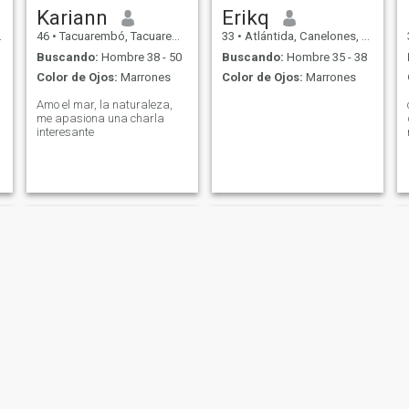
Kariann
Erikq
46
•
Tacuarembó, Tacuarembó, Uruguay
33
•
Atlántida, Canelones, Uruguay
Buscando:
Hombre 38 - 50
Buscando:
Hombre 35 - 38
Color de Ojos:
Marrones
Color de Ojos:
Marrones
Amo el mar, la naturaleza,
me apasiona una charla
interesante
Florencia
Valentina