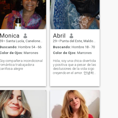
Monica
Abril
59
•
Santa Lucía, Canelones, Uruguay
29
•
Punta del Este, Maldonado, Uruguay
Buscando:
Hombre 54 - 66
Buscando:
Hombre 18 - 70
Color de Ojos:
Marrones
Color de Ojos:
Marrones
Soy compañera incondicional
Hola, soy una chica divertida
romántica trabajadora
y positiva que a pesar de las
cariñosa alegre
desilusiones de la vida sigo
creyendo en el amor. 안녕하
세요, 저는 삶의 실망에도 불
구하고 여전히 사랑을 믿는
재미있고 긍정적인 소녀입니
다. Hello, I am a fun and
positive girl who still believes
in love despite life's
disappointments.