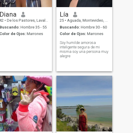
Diana
Lía
42
•
De los Pastores, Lavalleja, Uruguay
25
•
Aguada, Montevideo, Uruguay
Buscando:
Hombre 35 - 55
Buscando:
Hombre 30 - 60
Color de Ojos:
Marrones
Color de Ojos:
Marrones
Soy humilde amorosa
inteligente segura de mi
misma soy una persona muy
alegre