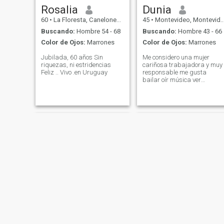
Rosalia
Dunia
60
•
La Floresta, Canelones, Uruguay
45
•
Montevideo, Montevideo, Uruguay
Buscando:
Hombre 54 - 68
Buscando:
Hombre 43 - 66
Color de Ojos:
Marrones
Color de Ojos:
Marrones
Jubilada, 60 años Sin
Me considero una mujer
riquezas, ni estridencias
cariñosa trabajadora y muy
Feliz .. Vivo .en Uruguay
responsable me gusta
bailar oír música ver
películas y me encanta el
mar...
negri
evelyn