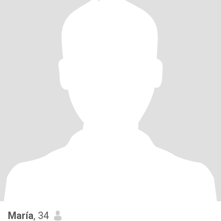
María
, 34