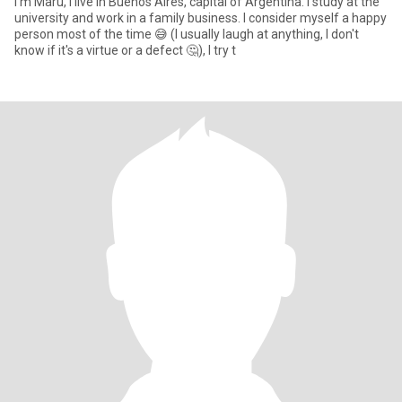
I'm Maru, I live in Buenos Aires, capital of Argentina. I study at the
university and work in a family business. I consider myself a happy
person most of the time 😅 (I usually laugh at anything, I don't
know if it's a virtue or a defect 🤔), I try t