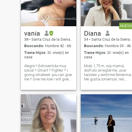
NUEVO
vania
Diana
38
•
Santa Cruz de la Sierra, Santa Cruz, Bolivia
34
•
Santa Cruz de la Sierra, Santa Cruz, Bolivia
Buscando:
Hombre 42 - 66
Buscando:
Hombre 33 - 46
Tiene Hijos:
Sí- vive(n) en
Tiene Hijos:
Sí- vive(n) en
casa
casa
Alegre !! Extrovertida muy
Mido 1,75 m, soy mamá,
social !! Smart !! Fighter !! I
disfruto arreglarme, usar
giving whatever you can give
tacones y sentirme femenina.
me !! Give me love I will give
Me gusta conversar, reír,
you love … give me happiness
viajar y conocer personas
I will give you all of myself 🥰
con buena energía. Valoro la
🤪😍! Live the life while you
honestidad, el respeto y las
are alive 😍 I don’t like lost my
conversaciones que fluyen de
time !!! Then I can accept only
forma natural. Estoy aquí
good heart if you are ready ?
para co
Yesssss🥰😍😍😍 woman
with values I m professional
woman and my man need to
be same or more than me
because i new to admire to