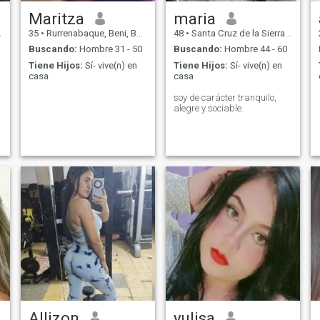
Maritza
maria
35
•
Rurrenabaque, Beni, Bolivia
48
•
Santa Cruz de la Sierra, Santa Cruz, Bolivia
Buscando:
Hombre 31 - 50
Buscando:
Hombre 44 - 60
Tiene Hijos:
Sí- vive(n) en
Tiene Hijos:
Sí- vive(n) en
casa
casa
soy de carácter tranquilo,
alegre y sociable.
Allizon
yulisa