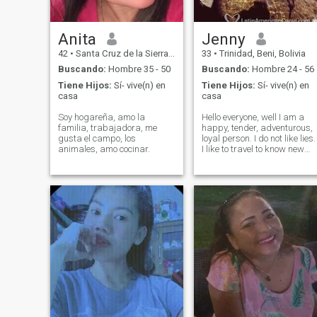
Anita
Jenny
42
•
Santa Cruz de la Sierra, Santa Cruz, Bolivia
33
•
Trinidad, Beni, Bolivia
Buscando:
Hombre 35 - 50
Buscando:
Hombre 24 - 56
Tiene Hijos:
Sí- vive(n) en
Tiene Hijos:
Sí- vive(n) en
casa
casa
Soy hogareña, amo la
Hello everyone, well I am a
familia, trabajadora, me
happy, tender, adventurous,
gusta el campo, los
loyal person. I do not like lies.
animales, amo cocinar.
I like to travel to know new
cultures. I love dogs, and
birds. Tienes que conocerme
😉