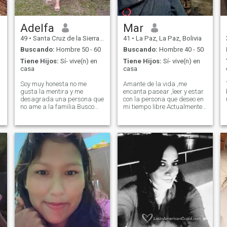
Adelfa
Mar
49
•
Santa Cruz de la Sierra, Santa Cruz, Bolivia
41
•
La Paz, La Paz, Bolivia
Buscando:
Hombre 50 - 60
Buscando:
Hombre 40 - 50
Tiene Hijos:
Sí- vive(n) en
Tiene Hijos:
Sí- vive(n) en
casa
casa
Soy muy honesta no me
Amante de la vida ,me
gusta la mentira y me
encanta pasear ,leer y estar
desagrada una persona que
con la persona que deseo en
no ame a la familia.Busco
mi tiempo libre Actualmente
una persona que me acepte
trabajo,en mi tiempo libre me
como soy y no desee
gusta tener otras
cambiarme.
ocupaciones