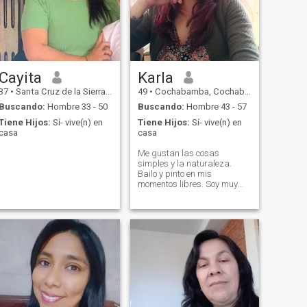
Cayita
Karla
37
•
Santa Cruz de la Sierra, Santa Cruz, Bolivia
49
•
Cochabamba, Cochabamba, Bolivia
Buscando:
Hombre 33 - 50
Buscando:
Hombre 43 - 57
Tiene Hijos:
Sí- vive(n) en
Tiene Hijos:
Sí- vive(n) en
casa
casa
Me gustan las cosas
simples y la naturaleza.
Bailo y pinto en mis
momentos libres. Soy muy
dedicada a mi familia y a los
que amo. Prefiero la verdad
por sobre todo