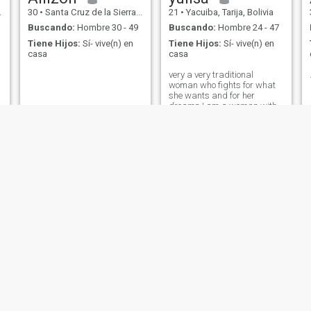
30
•
Santa Cruz de la Sierra, Santa Cruz, Bolivia
21
•
Yacuiba, Tarija, Bolivia
Buscando:
Hombre 30 - 49
Buscando:
Hombre 24 - 47
Tiene Hijos:
Sí- vive(n) en
Tiene Hijos:
Sí- vive(n) en
casa
casa
very a very traditional
woman who fights for what
she wants and for her
dreams I am a woman with
values ​​I love honesty humility
respect I love being sociable
meeting new people from all
over the world ❤️🫂
Helen
Daniela
43
•
Santa Cruz de la Sierra, Santa Cruz, Bolivia
29
•
Santa Cruz de la Sierra, Santa Cruz, Bolivia