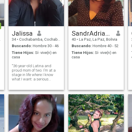
Jalissa
SandrAdriana
34
•
Cochabamba, Cochabamba, Bolivia
40
•
La Paz, La Paz, Bolivia
Buscando:
Hombre 30 - 46
Buscando:
Hombre 40 - 52
Tiene Hijos:
Sí- vive(n) en
Tiene Hijos:
Sí- vive(n) en
casa
casa
"36-year-old Latina and
proud mom of two. I’m at a
stage in life where I know
what I want: a serious
relationship that leads to a
beautiful marriage and a
lifelong partnership. Looking
for an American, canadiense,
europeo man ready to build a
future together."