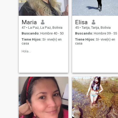
my king ! i like quality life ❤️i
know what kind of woman i
m so i know what kind of
man i deserve
Maria
Elisa
47
•
La Paz, La Paz, Bolivia
45
•
Tarija, Tarija, Bolivia
Buscando:
Hombre 40 - 50
Buscando:
Hombre 39 - 55
Tiene Hijos:
Sí- vive(n) en
Tiene Hijos:
Sí- vive(n) en
casa
casa
Hola...