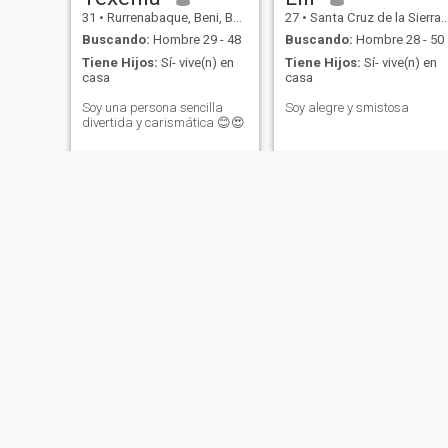
31
•
Rurrenabaque, Beni, Bolivia
27
•
Santa Cruz de la Sierra, Santa Cruz, Bolivia
Buscando:
Hombre 29 - 48
Buscando:
Hombre 28 - 50
Tiene Hijos:
Sí- vive(n) en
Tiene Hijos:
Sí- vive(n) en
casa
casa
Soy una persona sencilla
Soy alegre y smistosa
divertida y carismática 😊😍
Maggy
Aylin
52
•
Cochabamba, Cochabamba, Bolivia
44
•
Santa Cruz de la Sierra, Santa Cruz, Bolivia