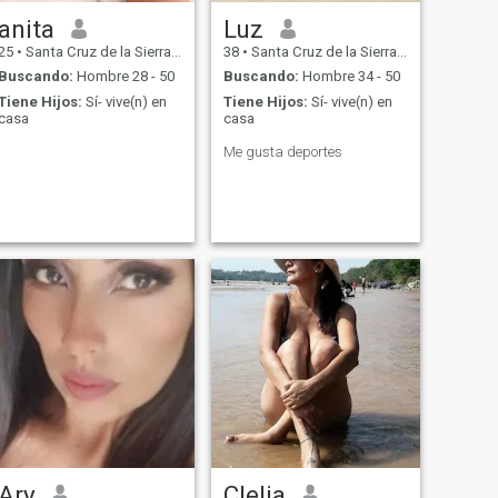
anita
Luz
25
•
Santa Cruz de la Sierra, Santa Cruz, Bolivia
38
•
Santa Cruz de la Sierra, Santa Cruz, Bolivia
Buscando:
Hombre 28 - 50
Buscando:
Hombre 34 - 50
Tiene Hijos:
Sí- vive(n) en
Tiene Hijos:
Sí- vive(n) en
casa
casa
Me gusta deportes
Ary
Clelia