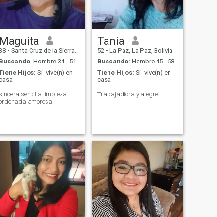
Maguita
Tania
38
•
Santa Cruz de la Sierra, Santa Cruz, Bolivia
52
•
La Paz, La Paz, Bolivia
Buscando:
Hombre 34 - 51
Buscando:
Hombre 45 - 58
Tiene Hijos:
Sí- vive(n) en
Tiene Hijos:
Sí- vive(n) en
casa
casa
sincera sencilla limpieza
Trabajadiora y alegre
ordenada amorosa