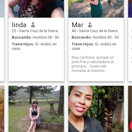
linda
Mar
25
•
Santa Cruz de la Sierra, Santa Cruz, Bolivia
40
•
Santa Cruz de la Sierra, Santa Cruz, Bolivia
Buscando:
Hombre 28 - 50
Buscando:
Hombre 30 - 55
Tiene Hijos:
Sí- vive(n) en
Tiene Hijos:
Sí- vive(n) en
casa
casa
Muy cariñosa, aunque un
poco fría y calculadora al
principio... Quiero ser
mimada al maximo,
disfrutar mucho en
compañía ya estuve muchos
años sola..