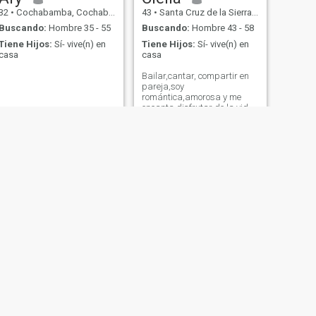
32
•
Cochabamba, Cochabamba, Bolivia
43
•
Santa Cruz de la Sierra, Santa Cruz, Bolivia
Buscando:
Hombre 35 - 55
Buscando:
Hombre 43 - 58
Tiene Hijos:
Sí- vive(n) en
Tiene Hijos:
Sí- vive(n) en
casa
casa
.
Bailar,cantar, compartir en
pareja,soy
romántica,amorosa y me
encanta disfrutar de la vida
al maximo !!
SIGUIENTE
Ina suarez
48
•
Cochabamba, Cochabamba, Bolivia