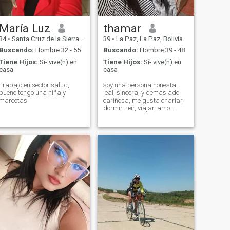
María Luz
thamar
34
•
Santa Cruz de la Sierra, Santa Cruz, Bolivia
39
•
La Paz, La Paz, Bolivia
Buscando:
Hombre 32 - 55
Buscando:
Hombre 39 - 48
Tiene Hijos:
Sí- vive(n) en
Tiene Hijos:
Sí- vive(n) en
casa
casa
Trabajo en sector salud,
soy una persona honesta,
bueno tengo una niña y
leal, sincera, y demasiado
marcotas
cariñosa, me gusta charlar,
dormir, reír, viajar, amo
demasiado a los animales, y
odio las mentiras.