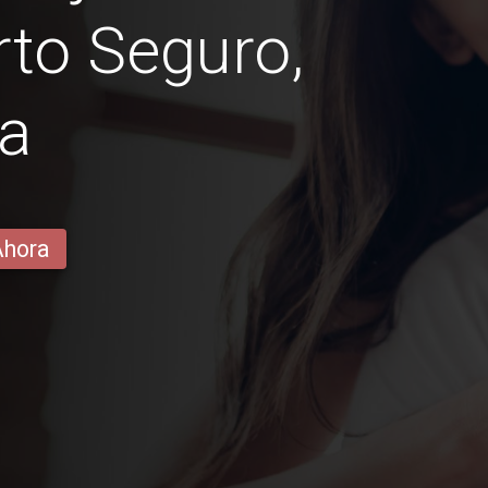
rto Seguro,
ía
Ahora