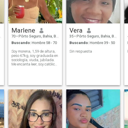
Marlene
Vera
70
•
Pôrto Seguro, Bahia, Brasil
35
•
Pôrto Seguro, Bahia, Brasil
Buscando:
Hombre 58 - 70
Buscando:
Hombre 39 - 50
Soy morena, 1,59 de altura,
Sin respuesta
peso 67kg, soy graduada en
sociología, viuda, jubilada.
Me encanta leer, soy católica,
hago yoga, me gusta ver una
buena película, cantar a
bailar, escuchar una buena
canción. Amo la naturaleza.
Estoy aprendiendo a hablar
francés.