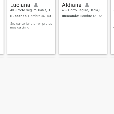
Luciana
Aldiane
40
•
Pôrto Seguro, Bahia, Brasil
45
•
Pôrto Seguro, Bahia, Brasil
Buscando:
Hombre 34 - 50
Buscando:
Hombre 45 - 65
Sou canceriana amoh praias
música vinho
Joyce
Helena