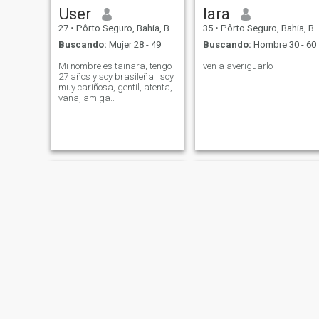
User
Iara
27
•
Pôrto Seguro, Bahia, Brasil
35
•
Pôrto Seguro, Bahia, Brasil
Buscando:
Mujer 28 - 49
Buscando:
Hombre 30 - 60
Mi nombre es tainara, tengo
ven a averiguarlo
27 años y soy brasileña.. soy
muy cariñosa, gentil, atenta,
vana, amiga..
Carmem
Nanci