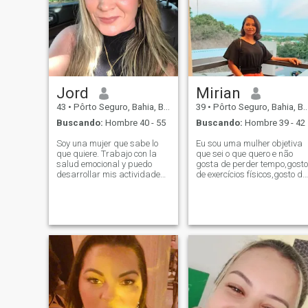
Jord
Mirian
43
•
Pôrto Seguro, Bahia, Brasil
39
•
Pôrto Seguro, Bahia, Brasil
Buscando:
Hombre 40 - 55
Buscando:
Hombre 39 - 42
Soy una mujer que sabe lo
Eu sou uma mulher objetiva
que quiere. Trabajo con la
que sei o que quero e não
salud emocional y puedo
gosta de perder tempo,gosto
desarrollar mis actividades
de exercícios físicos,gosto de
en cualquier parte del
alimentação saudável,gosto
mundo. Estoy dispuesto a
de viajar,praia ,curti a
contribuir con lo que mejor
natureza, não gosto de
tengo dentro de mí para vivir
festas . Prefiro um
una vida con armonía,
churrasquinho em família,
complicidad, afecto y pasión,
jantar em um bom
para vivir lo mejor de la vida
y, cuando algo no esté bien,
juntos encontraremos la
solución y la superación
mientras haya Diálogo. Me
gustan los lugares