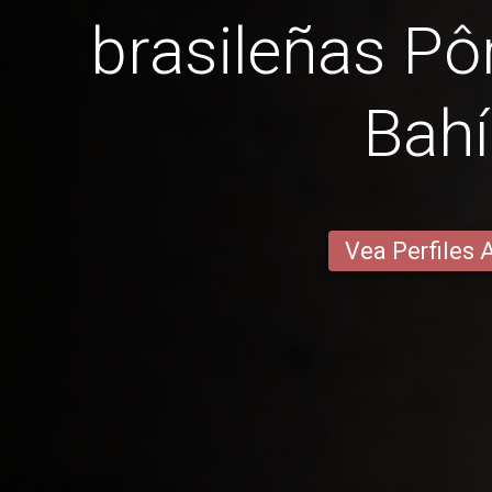
brasileñas Pô
Bah
Vea Perfiles 