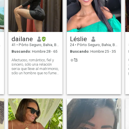
dailane
Léslie
41
•
Pôrto Seguro, Bahia, Brasil
24
•
Pôrto Seguro, Bahia, Brasil
Buscando:
Hombre 28 - 65
Buscando:
Hombre 25 - 35
Afectuoso, romántico, fiel y
☺️🥰
sincero, sólo una relación
seria que lleve al matrimonio,
sólo un hombre que no fume,
por favor.