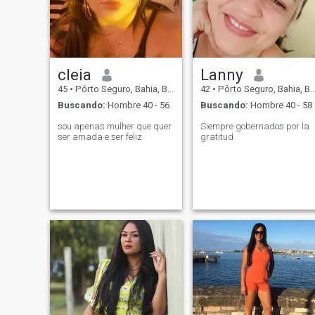
tranquilos, comer
balanceado y practicar
actividades físicas… Es fácil
vivir conmigo, siempre y
cuando toques mi corazón.
cleia
Lanny
45
•
Pôrto Seguro, Bahia, Brasil
42
•
Pôrto Seguro, Bahia, Brasil
Buscando:
Hombre 40 - 56
Buscando:
Hombre 40 - 58
sou apenas mulher que quer
Siempre gobernados por la
ser amada e ser feliz
gratitud