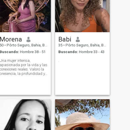
Morena
Babi
50
•
Pôrto Seguro, Bahia, Brasil
35
•
Pôrto Seguro, Bahia, Brasil
Buscando:
Hombre 38 - 51
Buscando:
Hombre 33 - 43
Una mujer intensa,
.
apasionada por la vida y las
conexiones reales. Valoro la
presencia, la profundidad y
la verdad. He vivido lo
suficiente como para saber
que no estoy aquí para
perder el tiempo, estoy aquí
para vivir lo que vale.\Ni creo
en la química, la risa
sincera, las miradas que
hablan. No busco la
perfección, sino un hombre
que sea completo, que tenga
energía, sensibilidad y sepa
lo que quiere.\NSi sientes