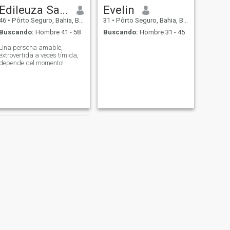
Edileuza Santos
Evelin
46
•
Pôrto Seguro, Bahia, Brasil
31
•
Pôrto Seguro, Bahia, Brasil
Buscando:
Hombre 41 - 58
Buscando:
Hombre 31 - 45
Una persona amable,
extrovertida a veces tímida,
depende del momento!
SIGUIENTE
Márcia