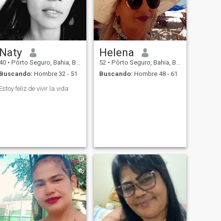
que puedes acompañarme,
tal vez nos reconocemos.
Naty
Helena
40
•
Pôrto Seguro, Bahia, Brasil
52
•
Pôrto Seguro, Bahia, Brasil
Buscando:
Hombre 32 - 51
Buscando:
Hombre 48 - 61
Estoy feliz de vivir la vida