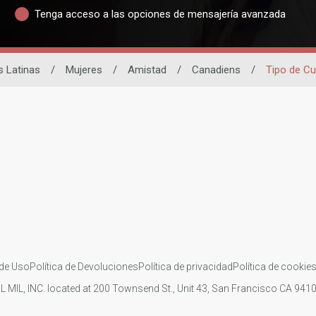
Tenga acceso a las opciones de mensajería avanzada
s Latinas
/
Mujeres
/
Amistad
/
Canadiens
/
Tipo de C
de Uso
Política de Devoluciones
Política de privacidad
Política de cookie
IL MIL, INC. located at 200 Townsend St., Unit 43, San Francisco CA 94