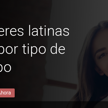
res latinas
or tipo de
po
Ahora