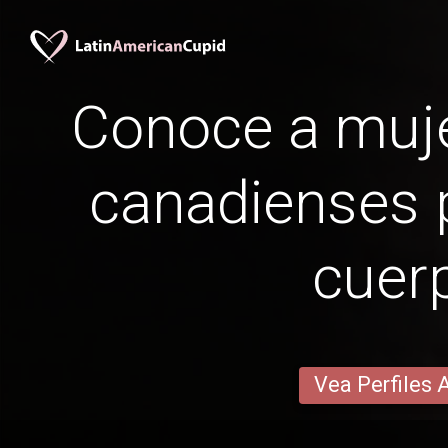
Conoce a muje
canadienses p
cuer
Vea Perfiles 