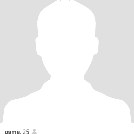
pame
, 25