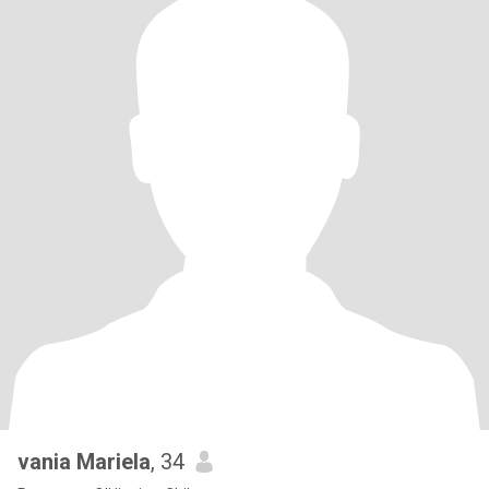
vania Mariela
, 34