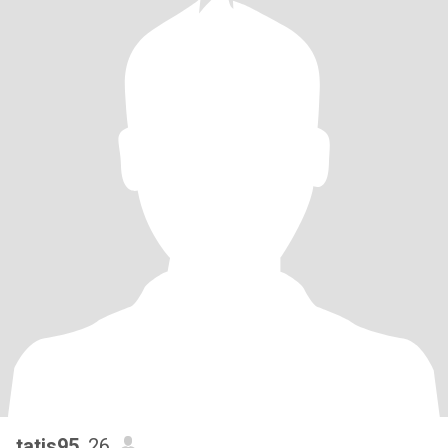
tatis95
, 26