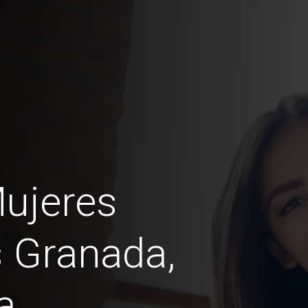
ujeres
 Granada,
a