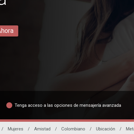
Ahora
Tenga acceso a las opciones de mensajería avanzada
/
Mujeres
/
Amistad
/
Colombiano
/
Ubicación
/
Met