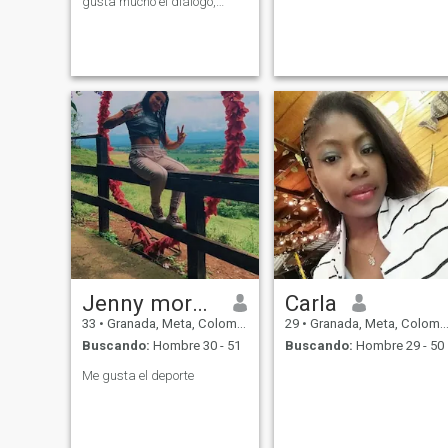
gusta mucho el diálogo,
cuido de mi hogar, me
encanta la Cocina, no me
gusta la rutina ni el
sedentarismo, soy positiva
muy positiva, me gusta ir al
gym y practicar ciclo
montañismo
Jenny morales
Carla
33
•
Granada, Meta, Colombia
29
•
Granada, Meta, Colombia
Buscando:
Hombre 30 - 51
Buscando:
Hombre 29 - 50
Me gusta el deporte