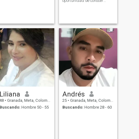
oportunidad de conocer
alguien, quizá aya alguien
de mi interés.
Liliana
Andrés
48
•
Granada, Meta, Colombia
25
•
Granada, Meta, Colombia
Buscando:
Hombre 50 - 55
Buscando:
Hombre 28 - 60