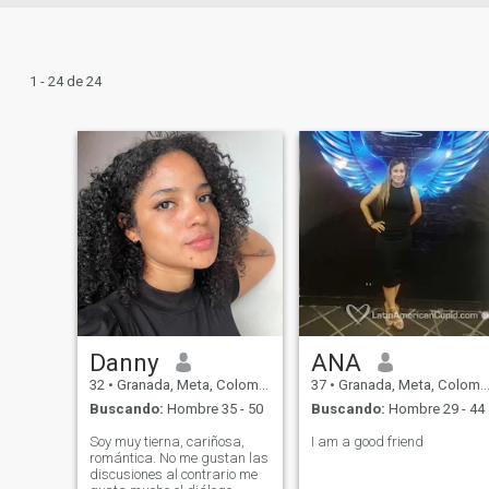
1 - 24 de 24
Danny
ANA
32
•
Granada, Meta, Colombia
37
•
Granada, Meta, Colombia
Buscando:
Hombre 35 - 50
Buscando:
Hombre 29 - 44
Soy muy tierna, cariñosa,
I am a good friend
romántica. No me gustan las
discusiones al contrario me