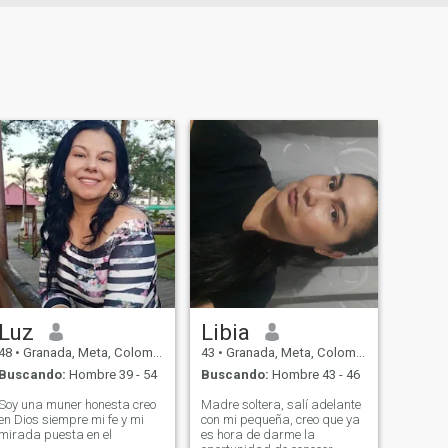
Luz
Libia
48
•
Granada, Meta, Colombia
43
•
Granada, Meta, Colombia
Buscando:
Hombre 39 - 54
Buscando:
Hombre 43 - 46
Soy una muner honesta creo
Madre soltera, salí adelante
en Dios siempre mi fe y mi
con mi pequeña, creo que ya
mirada puesta en el
es hora de darme la