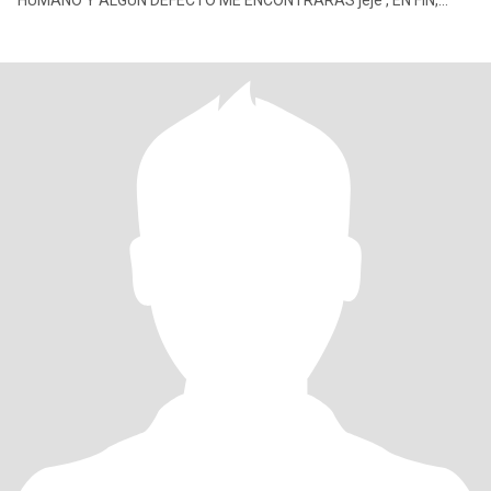
HUMANO Y ALGÚN DEFECTO ME ENCONTRARÁS jeje , EN FIN,
DEBES CONOCERME!!!!!!!!!!...,.😜