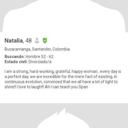
Natalia
, 48
Bucaramanga, Santander, Colombia
Buscando:
Hombre 52 - 62
Estado civil:
Divorciado/a
I am a strong, hard-working, grateful, happy woman...every day is
a perfect day, we are incredible for the mere fact of existing, in
continuous evolution, convinced that we all have a lot of light to
shine!! I love to laugh!!! Ah I can teach you Span