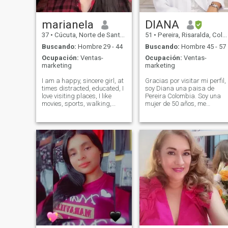
marianela
DIANA
37
•
Cúcuta, Norte de Santander, Colombia
51
•
Pereira, Risaralda, Colombia
Buscando:
Hombre 29 - 44
Buscando:
Hombre 45 - 57
Ocupación:
Ventas-
Ocupación:
Ventas-
marketing
marketing
I am a happy, sincere girl, at
Gracias por visitar mi perfil,
times distracted, educated, I
soy Diana una paisa de
love visiting places, I like
Pereira Colombia. Soy una
movies, sports, walking,
mujer de 50 años, me
listening to music, I love
equivoqué digitando mi eda
chocolate and I go through
cuando abrí mi perfil :), Soy
life treating people as I would
relajada, alegre y sencilla,
like to be treated. My... I'll tell
con metas y objetivos claros,
you a little about myself...!!
un propósito de vida definido
de construir una vida en
pareja, Amo el estilo de vida
saludable, ejercitarme es mi
pasión y hobby, nada mejor
que una buena conversación
en compañía de una buena
taza de café colombiano. Me
hace feliz ejercitarme, viajar,
salir a conocer nuevos
lugares, la naturaleza, las
mascotas y el cine. Me gusta