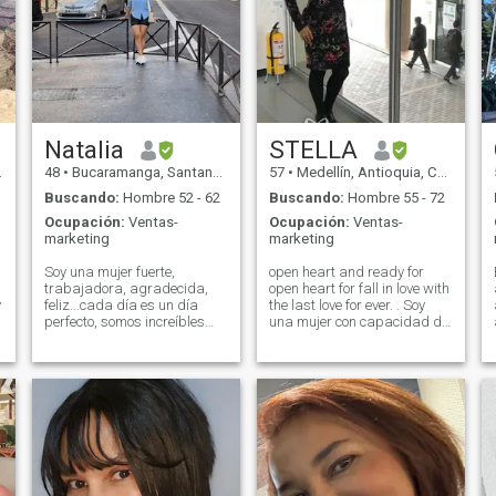
Natalia
STELLA
48
•
Bucaramanga, Santander, Colombia
57
•
Medellín, Antioquia, Colombia
Buscando:
Hombre 52 - 62
Buscando:
Hombre 55 - 72
Ocupación:
Ventas-
Ocupación:
Ventas-
marketing
marketing
Soy una mujer fuerte,
open heart and ready for
trabajadora, agradecida,
open heart for fall in love with
y
feliz...cada día es un día
the last love for ever. . Soy
perfecto, somos increíbles
una mujer con capacidad de
por el solo hecho de existir, en
entrega y capaz de hacer
continua evolución,
feliz al hombre que loqre
convencida de que todos
conquistarme y ganarse mi
tenemos mucha luz para
corazón.i am woman full life
brillar!! Me encanta reír!!! Ah,
and energy with better life
puedo enseñarte español!!!
woman 30 years. Nacì en el
😁
oriente antioquia, vivo en
Bogotà hace mas de 25 años
.
n