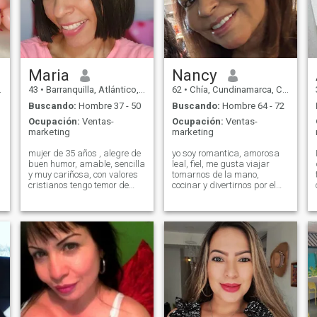
Maria
Nancy
43
•
Barranquilla, Atlántico, Colombia
62
•
Chía, Cundinamarca, Colombia
Buscando:
Hombre 37 - 50
Buscando:
Hombre 64 - 72
Ocupación:
Ventas-
Ocupación:
Ventas-
marketing
marketing
mujer de 35 años , alegre de
yo soy romantica, amorosa
buen humor, amable, sencilla
leal, fiel, me gusta viajar
y muy cariñosa, con valores
tomarnos de la mano,
cristianos tengo temor de
cocinar y divertirnos por el
Dios y me gustaría tener una
solo hecho de estar juntos.
bonita relacion que también
veo a mi pareja como mi
compartamos la misma fe
mejor amigo !! No me gusta
en Dios, soy buena amiga,
discutir siempre busco el
consejera, me gusta
dialogo. risas , abrazos .
escuchar a las personas y
besos.
en cuanto a una relación de
pareja me gusta dar mucho
amor a mi pareja y
compartir momentos
agradables.