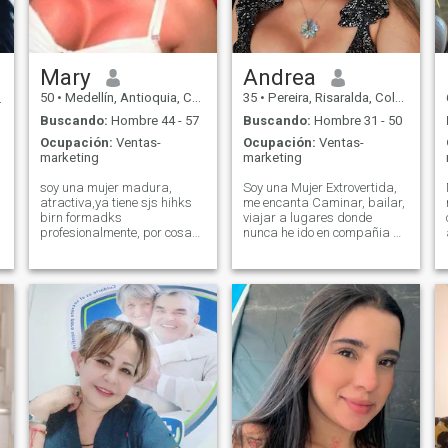
Mary
Andrea
50
•
Medellín, Antioquia, Colombia
35
•
Pereira, Risaralda, Colombia
Buscando:
Hombre 44 - 57
Buscando:
Hombre 31 - 50
Ocupación:
Ventas-
Ocupación:
Ventas-
marketing
marketing
soy una mujer madura,
Soy una Mujer Extrovertida,
atractiva,ya tiene sjs hihks
me encanta Caminar, bailar,
birn formadks
viajar a lugares donde
profesionalmente, por cosas
nunca he ido en compañia de
de la vida me encuentro sola
un Caballero respetuoso, que
y ya deseo ser feliz yo y hacer
tenga buen sentido del
a alguien, feliz. algun
humor ;) que me haga reír
principe que me ande
con sus historias y que
d
buscando. no tarde. no soy
tengamos buena química
se 
aventura de nadie. solo
acompañado de un buen
quiero una relasion seria.
vino. Eso espero mi futuro
obvio empezaremos a
galán bien venido seas a mi
conocernos. te esperare.
vida 💕