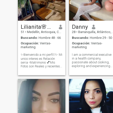
mutuamente en la vida.
Lilianita🌸🌺🌷
Danny
51
•
Medellín, Antioquia, Colombia
28
•
Barranquilla, Atlántico, Colombia
Buscando:
Hombre 48 - 66
Buscando:
Hombre 29 - 50
Ocupación:
Ventas-
Ocupación:
Ventas-
marketing
marketing
✨️Bienvenido a mi perfil l✨️ Mi
I am a commercial executive
in a health company,
unico interes es Relación
passionate about cooking,
seria -Matrimonio 💕Mis
exploring and experiencing
Fotos son Reales y recientes
flavors is a way to relax and
te compartire un poco de
express my creativity, I love
quién soy🤩✨️ Soy una mujer
the opportunity to explore
muy consciente de la
new places and learn about
importancia del equilibrio
other cultures, shopping is
emocional en el dia a dia. Por
one of my pleasures all if I
eso tr
can discover trends in other
places.