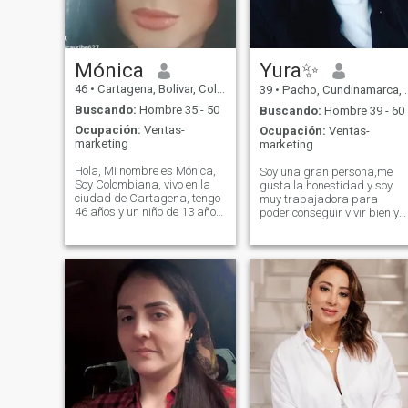
Mónica
Yura✨
46
•
Cartagena, Bolívar, Colombia
39
•
Pacho, Cundinamarca, Colombia
Buscando:
Hombre 35 - 50
Buscando:
Hombre 39 - 60
Ocupación:
Ventas-
Ocupación:
Ventas-
marketing
marketing
Hola, Mi nombre es Mónica,
Soy una gran persona,me
Soy Colombiana, vivo en la
gusta la honestidad y soy
ciudad de Cartagena, tengo
muy trabajadora para
46 años y un niño de 13 años
poder conseguir vivir bien y
recién cumplidos. Doy
tranquila. No me gustan las
fisioterapeuta de profesión
personas que no saben lo
con una especialidad en
que quieren y dan vuelta
Gerencia de Marketing. Solo
para darse una oportunida
deseo conocer a es hombre
en la vida. Tengo defectos
sencillo, honesto, divertido,
como todo ser humano pero
que sonría todo el tiempo que
trato no hacerla daño a
luche por mi hijo y por mi
nadie y amo la vida... amo
amándonos como una
como soy y brillo siempre
familia.
donde voy!!! ✨✨✨ Que más
quiere saber?