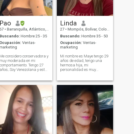
Pao
Linda
67
•
Barranquilla, Atlántico, Colombia
27
•
Mompós, Bolívar, Colombia
Buscando:
Hombre 25 - 35
Buscando:
Hombre 35 - 50
Ocupación:
Ventas-
Ocupación:
Ventas-
marketing
marketing
Me considero conservadora y
Mi nombre es Maye tengo 29
muy moderada en mi
años de edad, tengo una
comportamiento. Tengo 27
hermosa hija, mi
años; Soy Venezolana y estoy
personalidad es muy
dispuesta a apoyar a mi
tranquila, amo la
pareja siempre en lo que
naturaleza, disfruto mucho
corresponda. Me gustan las
estar en casa, soy una mujer
personas que se cuidan, que
hogareña, leal, respetuosa y
aprecian a sí mismas, ya
cariñosa. Me gusta disfrutar
que el aspecto físico es el
al aire libre, compartir en
reflejo de cómo eres. Si
familia y valorar todo lo que
deseas captar mi atención,
me rodea. Mujer con los pies
tendrás que en lo posible
en la tierra, apasionada de
cuidar tu comportamiento
las cosas sencillas.
basado siempre en el
respeto . Me gustan las
experiencias o vivencias,
sencillos momentos pero