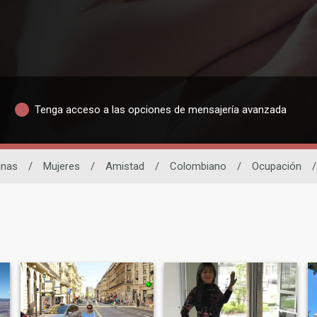
Tenga acceso a las opciones de mensajería avanzada
inas
/
Mujeres
/
Amistad
/
Colombiano
/
Ocupación
/