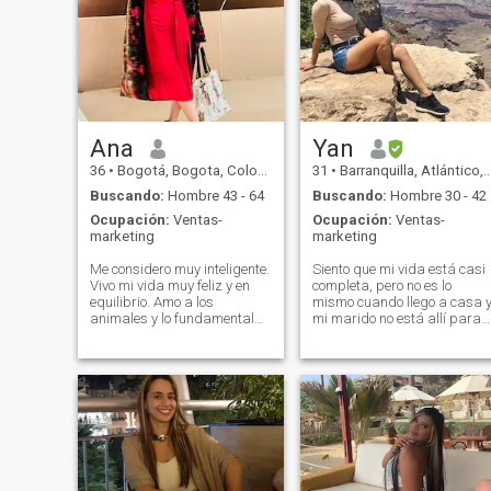
Ana
Yan
36
•
Bogotá, Bogota, Colombia
31
•
Barranquilla, Atlántico, Colombia
Buscando:
Hombre 43 - 64
Buscando:
Hombre 30 - 42
Ocupación:
Ventas-
Ocupación:
Ventas-
marketing
marketing
Me considero muy inteligente.
Siento que mi vida está casi
Vivo mi vida muy feliz y en
completa, pero no es lo
equilibrio. Amo a los
mismo cuando llego a casa 
animales y lo fundamental
mi marido no está allí para
para mí son mis padres y mi
cenar, o los sábados para
familia. En una relación me
una barbacoa, o los
gusta un hombre que tenga
domingos para la playa. La
confianza en sí mismo y que
vida es hermosa, pero es
me haga sentir como una
aún mejor cuando se
mujer muy afortunada de
comparte con alguien
estar junto a él y juntos
especial. Es todo lo que he
construimos un gran equipo
soñado. Creo que los
de amor y aventura.
hombres y las mujeres se
complementan y se necesita