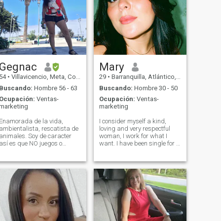
Gegnac
Mary
54
•
Villavicencio, Meta, Colombia
29
•
Barranquilla, Atlántico, Colombia
Buscando:
Hombre 56 - 63
Buscando:
Hombre 30 - 50
Ocupación:
Ventas-
Ocupación:
Ventas-
marketing
marketing
Enamorada de la vida,
I consider myself a kind,
ambientalista, rescatista de
loving and very respectful
animales. Soy de caracter
woman, I work for what I
así es que NO juegos o
want. I have been single for a
solicitudes sexuales.
while and I think it is time to
Respeteme para que YO
meet new people, I am from
respete. In love with life,
Barranquilla, I do not speak
environmentalist, animal
English but I would love to
rescuer, character: NO
learn, if you want to know
games or sexual advances.
more about me you can follow
Respect me so I can respect
me on my personal
you.