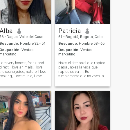
Alba
Patricia
36
•
Dagua, Valle del Cauca, Colombia
61
•
Bogotá, Bogota, Colombia
Buscando:
Hombre 32 - 51
Buscando:
Hombre 58 - 65
Ocupación:
Ventas-
Ocupación:
Ventas-
marketing
marketing
I am very honest, frank and
No es el tiempo el que rapido
direct. I love animals, I love
pasa , no es la vida que
the countryside, nature, I love
rapido se va ..... Es
cooking, I love music, I love
simplemente que no vives la
learning from others, I see
vida con la intensidad que lo
every day as an opportunity
merece. Soy una mujer
and I try to get the most
honesta, conversadora, una
positive out of every situation
mujer adulta divertida que
in life and from people, I
disfruta de cada sonrisa. La
believe in the opportunity for
lealtad es parte del proceso.
change and being better
every day, I am very versatile.
Spontaneous and very
cheerful. 🥰