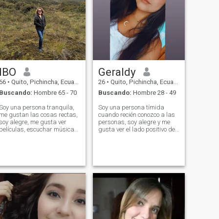
IBO
Geraldy
66
•
Quito, Pichincha, Ecuador
26
•
Quito, Pichincha, Ecuador
Buscando:
Hombre 65 - 70
Buscando:
Hombre 28 - 49
Soy una persona tranquila,
Soy una persona tímida
me gustan las cosas rectas,
cuando recién conozco a las
soy alegre, me gusta ver
personas, soy alegre y me
películas, escuchar música
gusta ver el lado positivo de
disco 70s y 80s, ir al campo
las cosas. Para mí los
y relajarme, me gusta la
pequeños detalles son los
playa, cuido mi salud, hago
que cuentan. Me gusta
aeróbicos a diario, me gusta
conversar mucho. Me
comer sano y me encanta
gustaría conocer hombres
viajar.
entre 25 a 35 años.