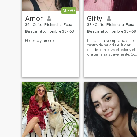
NUEVO
Amor
Gifty
36
•
Quito, Pichincha, Ecuador
38
•
Quito, Pichincha, Ecuador
Buscando:
Hombre 38 - 68
Buscando:
Hombre 38 - 68
Honesto y amoroso
La familia siempre ha sido e
centro de mi vida el lugar
donde comienza el calor y el
día termina suavemente. Soy
el tipo de mujer que valora
los momentos sencillos como
las charlas nocturnas, un
abrazo silencioso que dice
más que palabras. El
respeto, la confianza, la
honestidad para mí no son
"ideales", son la única forma
en que dos personas pueden
construir algo real.