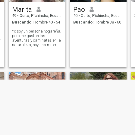
Marita
Pao
49
•
Quito, Pichincha, Ecuador
40
•
Quito, Pichincha, Ecuador
Buscando:
Hombre 40 - 54
Buscando:
Hombre 38 - 60
Yo soy un persona hogareña,
pero me gustan las
r
aventuras y caminatas en la
naturaleza, soy una mujer
apasionada y me entrego
por en tero en lo que
emprendo. Soy una persona
emocional y mentalmente
sana, cuido de mi misma y
me encanta estar en continu