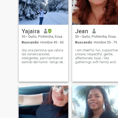
y tengo una especialización
en literatura.
Yajaira
Jean
55
•
Quito, Pichincha, Ecuador
53
•
Quito, Pichincha, Ecuador
Buscando:
Hombre 45 - 65
Buscando:
Hombre 55 - 75
Soy una persona que valora
I am cheerful, fun, supportive
las conversaciones
sincere, respectful, gentle,
inteligentes, pero tambien el
affectionate, loyal, I like
sentido del humor. Vengo de
gatherings with family and
una cultura rica y vibrante, lo
friends, cooking at home and
que me ha dado una
also going out to eat, singing
personalidad cálida, abierta
traveling, sailing, listening to
y adaptable. Me siento
music, going to concerts,
cómoda en entornos
plays, movies, walks,
internacionales y creo que
excursions, etc. I want a
las mejores conexiones nacen
partner to live with, share
cuando hay química,
with, be with each other.
respeto… y algo de misterio.
En mi tiempo libre disfruto
aprender, mantenerme
activa y también dejar
espacio para lo espontáneo.
Amo la naturaleza, viajar