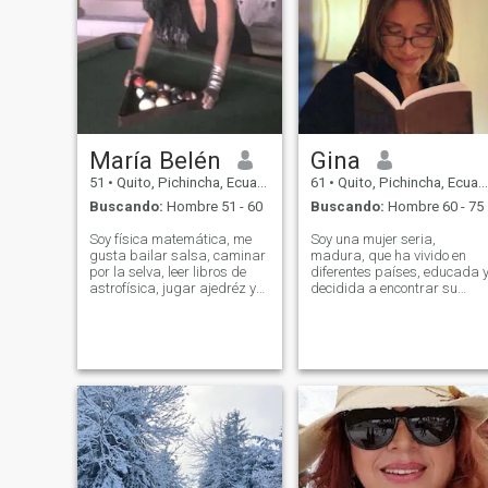
María Belén
Gina
51
•
Quito, Pichincha, Ecuador
61
•
Quito, Pichincha, Ecuador
Buscando:
Hombre 51 - 60
Buscando:
Hombre 60 - 75
Soy física matemática, me
Soy una mujer seria,
gusta bailar salsa, caminar
madura, que ha vivido en
por la selva, leer libros de
diferentes países, educada 
astrofísica, jugar ajedréz y
decidida a encontrar su
hacer labor social llevando
alma gemela. Nunca me he
médicos y medicinas
casado, no tengo hijos, y
gratuitas en comunidades
quiero seguir aprendiendo y
indígenas de la selva
viajando, pero esta vez
incoctactadas como los
quiero compartir mi vida con
waoranis o los záparas.
la correcta. Me gustan los
animales y hago trabajo de
caridad. Me encanta el tenis,
nadar, bailar y disfrutar de
un buen libro en la playa. So
muy organizado, sencillo y
romántico. Me gusta escribir