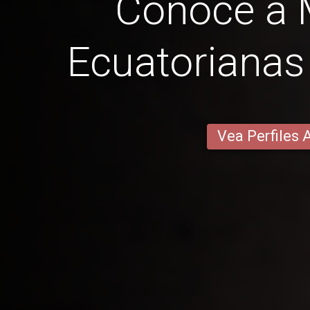
Conoce a 
Ecuatorianas
Vea Perfiles 