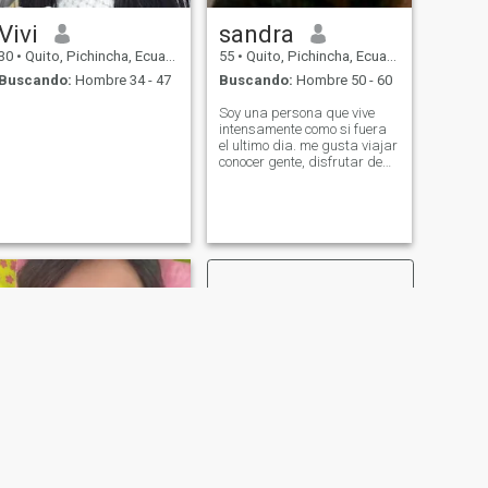
Vivi
sandra
30
•
Quito, Pichincha, Ecuador
55
•
Quito, Pichincha, Ecuador
Buscando:
Hombre 34 - 47
Buscando:
Hombre 50 - 60
Soy una persona que vive
intensamente como si fuera
el ultimo dia. me gusta viajar
conocer gente, disfrutar de
un amanecer en la playa.
SIGUIENTE