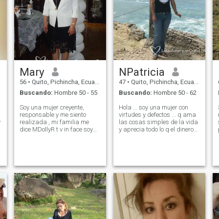
Mary
NPatricia
56
•
Quito, Pichincha, Ecuador
47
•
Quito, Pichincha, Ecuador
Buscando:
Hombre 50 - 55
Buscando:
Hombre 50 - 62
Soy una mujer creyente,
Hola ... soy una mujer con
responsable y me siento
virtudes y defectos ... q ama
y
realizada , mi familia me
las cosas simples de la vida
dice MDollyR t v in face soy
y aprecia todo lo q el dinero
romántica y honesta. Por
no puede comprar, amo
favor no me gustan los
conocer nuevos lugares y a
hombres jóvenes; prefiero
su gente, me gusta la playa,
hombres de mi edad ó
la música, las noches
mayores máximo 7 años de
estrelladas, leer un buen
diferencia.
libro sobre la proa de un
barco mirando el azul del
cielo, unirse con el azul del
mar, soy muy soñadora pero
y
con los pies bien puestos en
la tierra y estoy clara q el
tiempo pasa, y este no