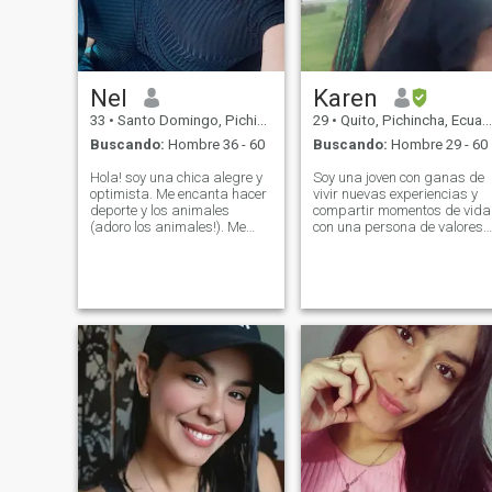
pero tambien quedarme en
casa y compartir con mi
pareja.
Nel
Karen
33
•
Santo Domingo, Pichincha, Ecuador
29
•
Quito, Pichincha, Ecuador
Buscando:
Hombre 36 - 60
Buscando:
Hombre 29 - 60
Hola! soy una chica alegre y
Soy una joven con ganas de
optimista. Me encanta hacer
vivir nuevas experiencias y
deporte y los animales
compartir momentos de vida
(adoro los animales!). Me
con una persona de valores,
gustaría conocer gente
honesto, respetuoso,
nueva y sobre todo personas
generoso, comprensivo.
que tengan buen corazón y
Cosas que me gustan pasa
que les guste disfrutar de la
tiempo de calidad con las
vida. Si te apetece
personas A mi alrededor, me
conocerme, estaré
gusta la naturaleza pasar
encantada de conocerte a ti
tiempo en el aire libre, hacer
ejercicio para estar bien, me
gusta bailar, no se pero creo
que mi espíritu es libre.