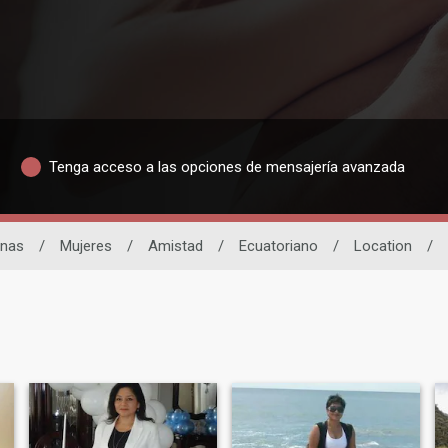
Tenga acceso a las opciones de mensajería avanzada
inas
/
Mujeres
/
Amistad
/
Ecuatoriano
/
Location
/