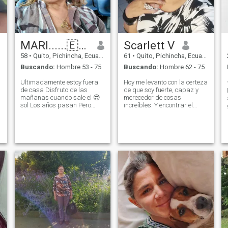
por tu visita....
MARI......🇪🇨🌹
Scarlett V
58
•
Quito, Pichincha, Ecuador
61
•
Quito, Pichincha, Ecuador
Buscando:
Hombre 53 - 75
Buscando:
Hombre 62 - 75
Ultimadamente estoy fuera
Hoy me levanto con la certeza
de casa Disfruto de las
de que soy fuerte, capaz y
mañanas cuando sale el 😎
merecedor de cosas
sol Los años pasan Pero
increíbles. Y encontrar el
mejor olvido Leo libros oh
amor Decido brillar con mi
miro películas y avances
propia luz, avanzar hacia
r
tecnológicos , Y como está el
mis metas con confianza y
mundo Mientras hay vida
perdonarme por no ser
todo es posible ser feliz Soy
perfecta, amándome
muy imperativa Y veces
incondicionalmente en cada
quiero hacer todo una sola
vez necesito estar
entretenida hace productiva
ser feliz la buena música
🎶🎵🎼la buena me
desenvuelvo sola Pero, igual
necesito algo más ayuda
igual nos necesitamos
mutuamente