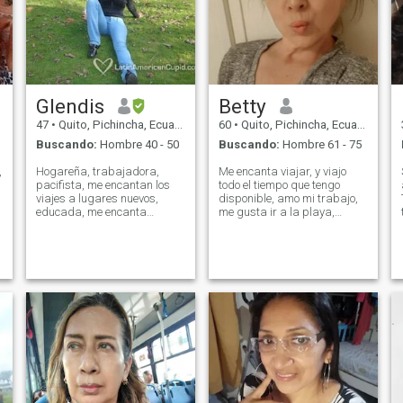
perdona a nadie, pero le deja
otro tipo de belleza y
sabiduría, q muchos no
aprecian
Glendis
Betty
47
•
Quito, Pichincha, Ecuador
60
•
Quito, Pichincha, Ecuador
Buscando:
Hombre 40 - 50
Buscando:
Hombre 61 - 75
,
Hogareña, trabajadora,
Me encanta viajar, y viajo
pacifista, me encantan los
todo el tiempo que tengo
viajes a lugares nuevos,
disponible, amo mi trabajo,
educada, me encanta
me gusta ir a la playa,
cocinar y tener pulcro mi
escuchar música, bailar de
,
habitad, sincera, con visión
vez en cuando y me
de construir y no destruir, si
considero una mujer feliz.
en algún momento se
Disfruto mucho de las cosas
terminase el dulce hechizo,
simples que la vida me
que todo sea por el camino
regala. Me gustaría conocer
de la paz, me gustan los
un hombre mayor a mi,
cambios: aventuras, uso
porque creo que tendremos
yoga para hacer relax en el
más cosas en común que
stress, me gusta hacer
podamos compartir.
dulces de repostería en
realidad es un arte y platillos
exquisitos, me encanta la
cocina...entre otras... Gracias