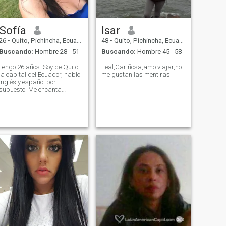
Sofía
Isar
26
•
Quito, Pichincha, Ecuador
48
•
Quito, Pichincha, Ecuador
Buscando:
Hombre 28 - 51
Buscando:
Hombre 45 - 58
Tengo 26 años. Soy de Quito,
Leal,Cariñosa,amo viajar,no
la capital del Ecuador, hablo
me gustan las mentiras
inglés y español por
supuesto. Me encanta
divertirme, bailar, la playa,
aprender cosas nuevas y
besarse.