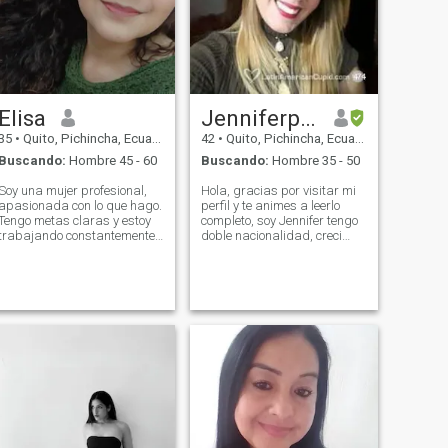
Elisa
Jenniferportur
35
•
Quito, Pichincha, Ecuador
42
•
Quito, Pichincha, Ecuador
Buscando:
Hombre 45 - 60
Buscando:
Hombre 35 - 50
Soy una mujer profesional,
Hola, gracias por visitar mi
apasionada con lo que hago.
perfil y te animes a leerlo
Tengo metas claras y estoy
completo, soy Jennifer tengo
trabajando constantemente
doble nacionalidad, creci
para alcanzarlas todas.
tanto con la cultura latina y
Vivo enamorada de la vida a
europea al mismo tiempo.
pesar de las adversidades,
Soy medico especialista
y mi motor principal sin
ejerzo y amo mi profesion en
duda son mis hijos. Soy una
Ecuador desde hace 7 años
mujer que disfruta las cosas
que me mude aca, me gusta
sencillas de la vida y que da
ayudar a otros, me encanta
todo al amar
sonreir y hacer sonreir a los
demas, me considero una
mujer centrada, sencilla,
humanitaria, sensible,
carismatica, sociable ,
profesional, trabajadora,
independiente y que se