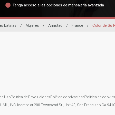
Tenga acceso a las opciones de mensajería avanzada
as Latinas
/
Mujeres
/
Amistad
/
Francé
/
Color de Su 
de Uso
Política de Devoluciones
Política de privacidad
Política de cookie
IL MIL, INC. located at 200 Townsend St., Unit 43, San Francisco CA 94