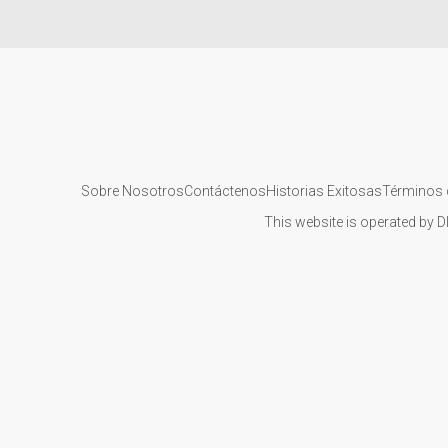
Sobre Nosotros
Contáctenos
Historias Exitosas
Términos 
This website is operated by D