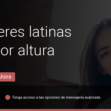
res latinas
or altura
Ahora
Tenga acceso a las opciones de mensajería avanzada