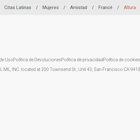
Citas Latinas
/
Mujeres
/
Amistad
/
Francé
/
Altura
de Uso
Política de Devoluciones
Política de privacidad
Política de cookie
IL MIL, INC. located at 200 Townsend St., Unit 43, San Francisco CA 94