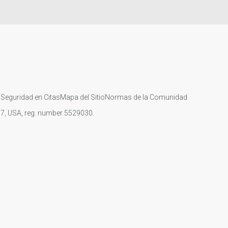
s
Seguridad en Citas
Mapa del Sitio
Normas de la Comunidad
107, USA, reg. number 5529030.