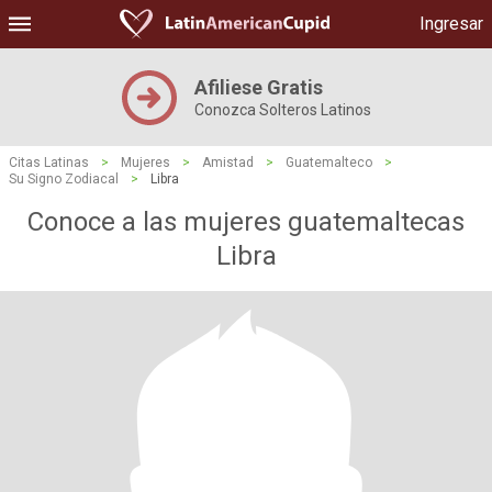
Ingresar
Afiliese Gratis
Conozca Solteros Latinos
Citas Latinas
>
Mujeres
>
Amistad
>
Guatemalteco
>
Su Signo Zodiacal
>
Libra
Conoce a las mujeres guatemaltecas
Libra