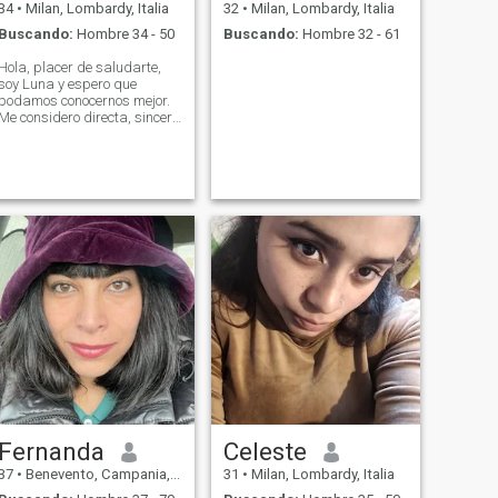
34
•
Milan, Lombardy, Italia
32
•
Milan, Lombardy, Italia
Buscando:
Hombre 34 - 50
Buscando:
Hombre 32 - 61
Hola, placer de saludarte,
soy Luna y espero que
podamos conocernos mejor.
Me considero directa, sincera
y habilidosa. Nos vemos
pronto un beso y un abrazo,
que tengas un mejor dia.
Fernanda
Celeste
37
•
Benevento, Campania, Italia
31
•
Milan, Lombardy, Italia