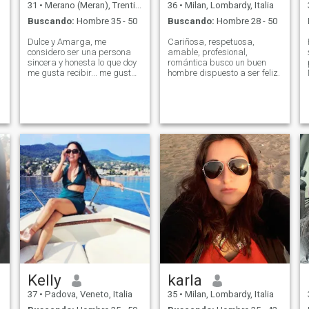
31
•
Merano (Meran), Trentino-Alto Adige, Italia
36
•
Milan, Lombardy, Italia
Buscando:
Hombre 35 - 50
Buscando:
Hombre 28 - 50
Dulce y Amarga, me
Cariñosa, respetuosa,
considero ser una persona
amable, profesional,
sincera y honesta lo que doy
romántica busco un buen
me gusta recibir... me gusta
hombre dispuesto a ser feliz.
vivir y disfrutar el momento
la vida es solo una... soy muy
familiar amo compartir en
familia es la cosa más
importante en la vida
Kelly
karla
37
•
Padova, Veneto, Italia
35
•
Milan, Lombardy, Italia