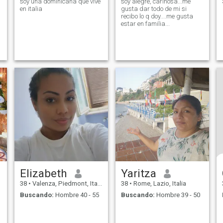
soy una dominicana que vive
soy alegre, cariñosa...me
en italia
gusta dar todo de mi si
recibo lo q doy....me gusta
estar en familia...
Elizabeth
Yaritza
38
•
Valenza, Piedmont, Italia
38
•
Rome, Lazio, Italia
Buscando:
Hombre 40 - 55
Buscando:
Hombre 39 - 50