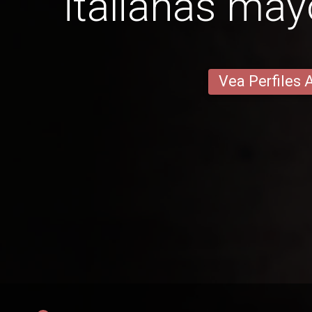
italianas may
Vea Perfiles 