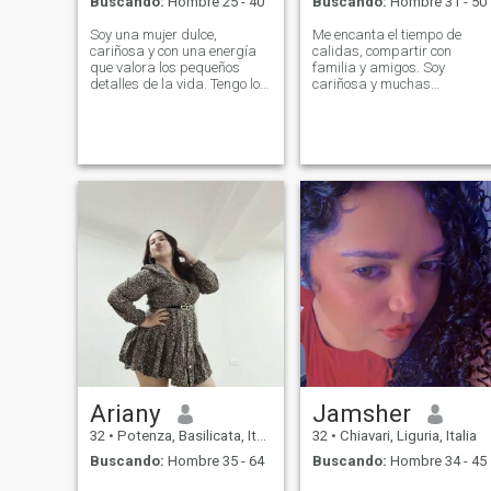
Buscando:
Hombre 25 - 40
Buscando:
Hombre 31 - 50
Soy una mujer dulce,
Me encanta el tiempo de
cariñosa y con una energía
calidas, compartir con
que valora los pequeños
familia y amigos. Soy
detalles de la vida. Tengo los
cariñosa y muchas
pies firmemente plantados
cualidades más. Aaa y me
en la tierra, pero un corazón
fascina la música sobre tod
lleno de sueños y un gran
la salsa😉
deseo de vivir con pasión. Me
encanta salir a caminar,
explorar nuevos lugares,
disfrutar de una buena
comida o una película, pero
también disfruto de la calma
y la tranquilidad de mi
propio espacio.
Ariany
Jamsher
32
•
Potenza, Basilicata, Italia
32
•
Chiavari, Liguria, Italia
Buscando:
Hombre 35 - 64
Buscando:
Hombre 34 - 45