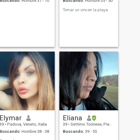
Buscando:
Hombre 37 - 70
Buscando:
Hombre 35 - 50
Tomar un vino en la playa
Elymar
Eliana
39
•
Padova, Veneto, Italia
39
•
Settimo Torinese, Piedmont, Italia
Buscando:
Hombre 38 - 38
Buscando:
39 - 55