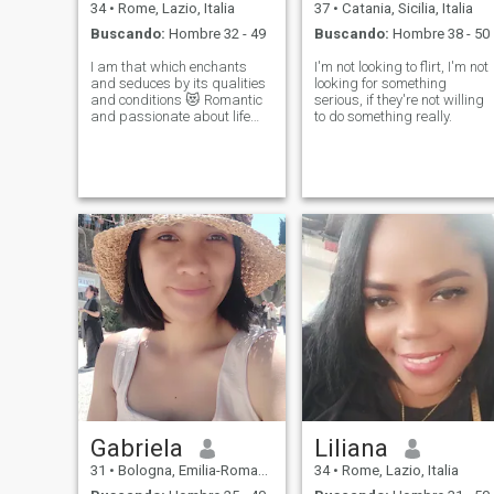
34
•
Rome, Lazio, Italia
37
•
Catania, Sicilia, Italia
Buscando:
Hombre 32 - 49
Buscando:
Hombre 38 - 50
I am that which enchants
I'm not looking to flirt, I'm not
and seduces by its qualities
looking for something
and conditions 😻 Romantic
serious, if they're not willing
and passionate about life
to do something really.
and love Let's have fun
together, live life, be happy,
travel a lot, and love each
other a lot in the right and
trusting place, but let's not
forget that all this is possible
only with respect. love, loyalty,
empathy and commitments
so we can continue the party
of life 🎇
Gabriela
Liliana
31
•
Bologna, Emilia-Romagna, Italia
34
•
Rome, Lazio, Italia