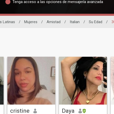
Tenga acceso a las opciones de mensajería avanzada
s Latinas
/
Mujeres
/
Amistad
/
Italian
/
Su Edad
/
3
cristine
Daya