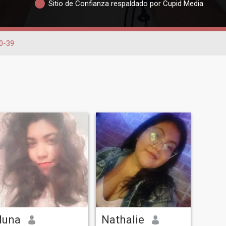
Sitio de Confianza respaldado por Cupid Media
0-39
luna
Nathalie