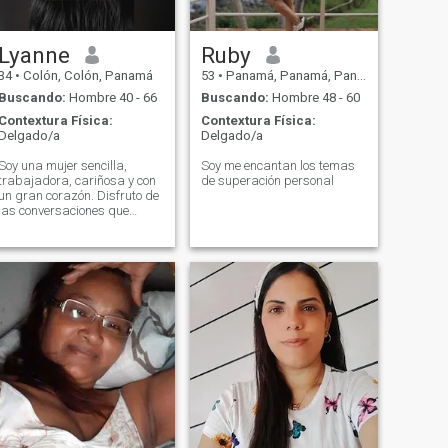
Lyanne
Ruby
34
•
Colón, Colón, Panamá
53
•
Panamá, Panamá, Panamá
Buscando:
Hombre 40 - 66
Buscando:
Hombre 48 - 60
Contextura Física:
Contextura Física:
Delgado/a
Delgado/a
Soy una mujer sencilla,
Soy me encantan los temas
trabajadora, cariñosa y con
de superación personal
un gran corazón. Disfruto de
las conversaciones que
fluyen, de reír, conocer
lugares nuevos y pasar
tiempo con personas que
aporten cosas positivas.