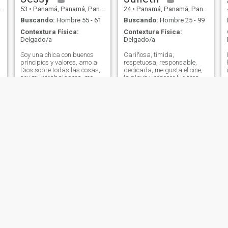
53
•
Panamá, Panamá, Panamá
24
•
Panamá, Panamá, Panamá
Buscando:
Hombre 55 - 61
Buscando:
Hombre 25 - 99
Contextura Física:
Contextura Física:
Delgado/a
Delgado/a
Soy una chica con buenos
Cariñosa, tímida,
principios y valores, amo a
respetuosa, responsable,
Dios sobre todas las cosas,
dedicada, me gusta el cine,
soy muy trabajadora, me
la playa y conocer lugares
identifico mucho con el
bonitos donde la naturaleza
paciente de cáncer. Me
abunda 🌵🌲🌳me gustan
encanta zumba y hacer
las flores 🌷🌻
ejercicios, soy mamá de 2
lindas perritas. No me
gustan las mentiras,
siempre la verdad por
delante por más dura que
sea. Me encanta cocinar.
Kalli
Emi
39
•
Panamá, Panamá, Panamá
34
•
Panamá, Panamá, Panamá