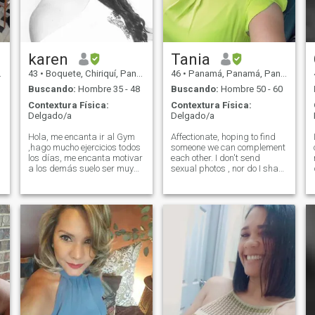
karen
Tania
43
•
Boquete, Chiriquí, Panamá
46
•
Panamá, Panamá, Panamá
Buscando:
Hombre 35 - 48
Buscando:
Hombre 50 - 60
Contextura Física:
Contextura Física:
Delgado/a
Delgado/a
Hola, me encanta ir al Gym
Affectionate, hoping to find
,hago mucho ejercicios todos
someone we can complement
los días, me encanta motivar
each other. I don't send
a los demás suelo ser muy
sexual photos , nor do I share
positiva por eso me exijo a
my phone number upon first
misma mucho me pongo
contact. I'm just looking for
siempre metas cada vez
respect, sincerity, someone
mas difíciles , estoy por
who wants to build
escribir un libro que tendrá
something real, whose life
como titulo amate lo
isn't just about parties, bars,
!
suficiente donde motivo a
and dancing, whose vision
comer saludable y hacer
isn't just about physical
ejercicios físicos que mejoren
attraction, because I wouldn't
nuestro cuerpo y mente. Yo
want to establish something
tengo 42 años pero parezco
with a person who thinks
que tuviera 30 años eso me
only the physical is
dicen los que conocen
important. I'd like to find