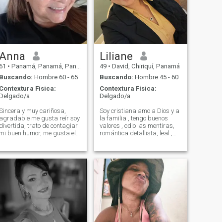
Anna
Liliane
61
•
Panamá, Panamá, Panamá
49
•
David, Chiriquí, Panamá
Buscando:
Hombre 60 - 65
Buscando:
Hombre 45 - 60
Contextura Física:
Contextura Física:
Delgado/a
Delgado/a
Sincera y muy cariñosa,
Soy cristiana amo a Dios y a
agradable me gusta reír soy
la familia , tengo buenos
divertida, trato de contagiar
valores , odio las mentiras,
mi buen humor, me gusta el
romántica detallista, leal ,
campo la naturaleza las
me gusta las cosas rectas ,
granjas, me gusta la buena
adoro la naturaleza, me
música cocinar, me gusta la
gusta el mar , el atardecer o
limpieza, hago yoga todos
amanecer en la playa ...el
los días, me gusta pasear
propósito de Dios es que
caminar me gusta el
seamos felices y
senderismo, las caminatas.
prosperados en cada cosa
que hagamos y que
sirvamos a Él y al prójimo,
me gustan los niños ...soy
panameña Panamá