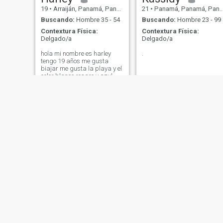
19
•
Arraiján, Panamá, Panamá
21
•
Panamá, Panamá, Panamá
Buscando:
Hombre 35 - 54
Buscando:
Hombre 23 - 99
Contextura Física:
Contextura Física:
Delgado/a
Delgado/a
hola mi nombre es harley
.
tengo 19 años me gusta
biajar me gusta la playa y el
color blanco rosaro y azul me
gusta el tekila y la comida
echa en casa no uso ninguna
otra aplicación solo latin
american y WhatsApp
Estudio Trabajo
Independiente No Me Gusta
La Mentira Tampoco que me
mientan Soy amable
Cariñosa Leal Y sincera No
Busco Que jueguen con mi
corazon tampoco jugar con
ninguno kiero estar para
siempre en tu vida y ser feliz
sin mirar atras 🥺💖
Janneth
Mily
20
•
Panamá, Panamá, Panamá
38
•
Panamá, Panamá, Panamá