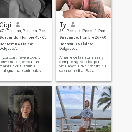
América Central continente
americano , no solo USA es
América,no busco perder el
tiempo con nadie...
Gigi
Ty
47
•
Panamá, Panamá, Panamá
36
•
Panamá, Panamá, Panamá
Buscando:
Hombre 45 - 65
Buscando:
Hombre 26 - 60
Contextura Física:
Contextura Física:
Delgado/a
Delgado/a
If you don't have a topic of
Amante de la naturaleza y
conversation, or you can't
siempre agradecido por la
maintain or sustain a
vida amor a reír.Disfruto ir al
dialogue that contributes,
océano meditar Rezar
you're in the wrong profile.
Disfruto de una buena
I'm not interested in wasting
conversación.
time on a "Hello"... I'm not
interested in emotional
immaturity. A relationship is
built after many
uncomfortable conversations.