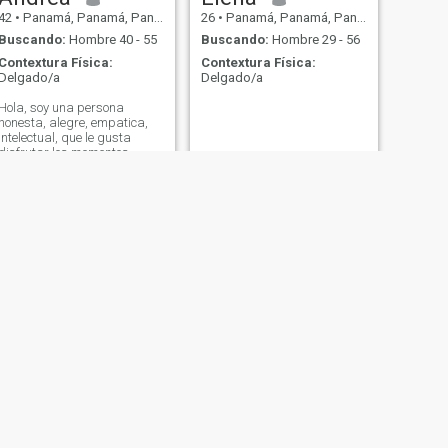
42
•
Panamá, Panamá, Panamá
26
•
Panamá, Panamá, Panamá
Buscando:
Hombre 40 - 55
Buscando:
Hombre 29 - 56
Contextura Física:
Contextura Física:
Delgado/a
Delgado/a
Hola, soy una persona
honesta, alegre, empatica,
intelectual, que le gusta
disfrutar los momentos
lindos de la vida, siempre
positiva.
SIGUIENTE
Saily
24
•
Panamá, Panamá, Panamá