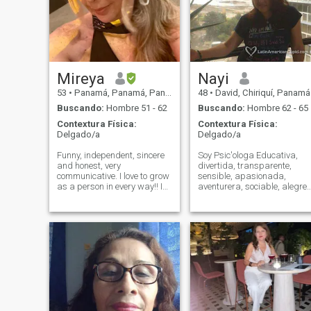
Mireya
Nayi
53
•
Panamá, Panamá, Panamá
48
•
David, Chiriquí, Panamá
Buscando:
Hombre 51 - 62
Buscando:
Hombre 62 - 65
Contextura Física:
Contextura Física:
Delgado/a
Delgado/a
Funny, independent, sincere
Soy Psic'ologa Educativa,
and honest, very
divertida, transparente,
communicative. I love to grow
sensible, apasionada,
as a person in every way!! I
aventurera, sociable, alegre,
am a very focused and
inteligente, carinosa,
responsible person but I also
creativa. Amo el Arte en
like to share unique,
todas sus facetas. Me gusta
romantic, funny, moments
la vida al aire libre, andar e
with the person who really
bicicleta, jardiner'ia,pintura,
catches my attention. I like
bailar, leer, senderismo,
aquatic sports, beaches,
yoga,cenar bajo las estrella
nature, good restaurants. I
o frente a una fogata,
would like to share time with
mariscos, m'as que nada;
a lovely person, funny and
desayunar frente a una gra
very responsible, someone
vista hacia la montana o