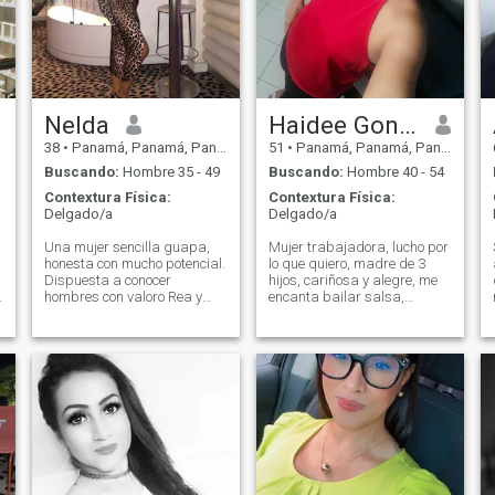
Nelda
Haidee Gonzalez
38
•
Panamá, Panamá, Panamá
51
•
Panamá, Panamá, Panamá
Buscando:
Hombre 35 - 49
Buscando:
Hombre 40 - 54
Contextura Física:
Contextura Física:
Delgado/a
Delgado/a
Una mujer sencilla guapa,
Mujer trabajadora, lucho por
honesta con mucho potencial.
lo que quiero, madre de 3
Dispuesta a conocer
hijos, cariñosa y alegre, me
hombres con valoro Rea y
encanta bailar salsa,
respetuosos, que amén la
merengue, bachata y la bella
vida y quieran vivirla con
música folclórica de mi
alegría y sus desafíos. Creo
Panamá, el típico. Me gusta
n
en la gente y se que aún
hacer y ver deportes, ir de
existe gente dispuesta a ser
paseo a la playa, acampar,
feliz, compartir y dar lo mejor
amo la naturaleza, conocer
s
cada día.
nuevos lugares y
costumbres, me encanta
cocinar y hacer dulces
n