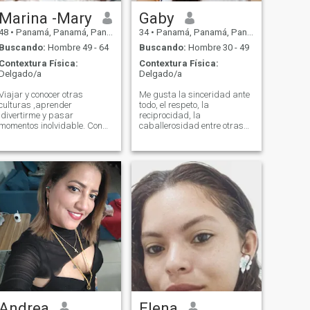
Marina -Mary
Gaby
48
•
Panamá, Panamá, Panamá
34
•
Panamá, Panamá, Panamá
Buscando:
Hombre 49 - 64
Buscando:
Hombre 30 - 49
Contextura Física:
Contextura Física:
Delgado/a
Delgado/a
Viajar y conocer otras
Me gusta la sinceridad ante
culturas ,aprender
todo, el respeto, la
,divertirme y pasar
reciprocidad, la
momentos inolvidable. Con
caballerosidad entre otras
alguien que tenga
cosas...
disponibilidad y alguien que
aun tenga esperanza y
tiempo para disfrutar el
amor
Andrea
Elena