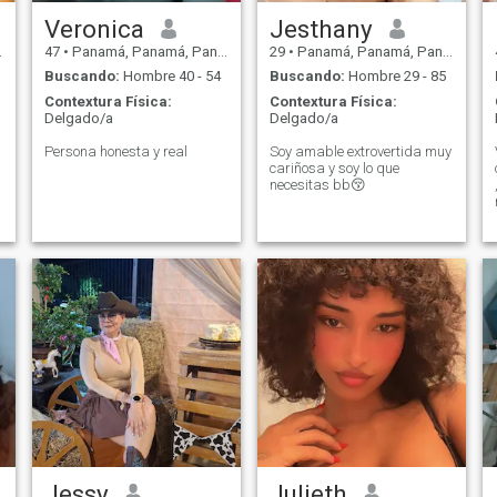
entrego por completo a mi
chico, me enfoco en hacerlo
Veronica
Jesthany
feliz , también me gusta
47
•
Panamá, Panamá, Panamá
29
•
Panamá, Panamá, Panamá
cocinar y hacer diferentes
paltos de comida cada día ,
Buscando:
Hombre 40 - 54
Buscando:
Hombre 29 - 85
también me encanta hacer
Contextura Física:
Contextura Física:
masajes , cortar cabello y
Delgado/a
Delgado/a
cualquier tipo de cuidado
corporal como exfoliación o
Persona honesta y real
Soy amable extrovertida muy
mascarillas. Gracias a Dios
cariñosa y soy lo que
no sufro de ninguna
necesitas bb😚
enfermedad ni tengo ningún
impedimento físico, además
soy cristiana y creo mucho en
Dios .
Jessy
Julieth