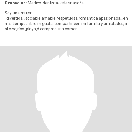
Ocupación:
Medico-dentista-veterinario/a
Soy una mujer
..divertida..,sociable,amable,respetuosa,romántica,apasionada,..en
mis tiempos libre m gusta..compartir con mi familia y amistades, ir
al cine,ríos ,playa,d compras, ir a comer,..