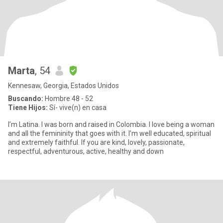
Marta
, 54
Kennesaw, Georgia, Estados Unidos
Buscando:
Hombre 48 - 52
Tiene Hijos:
Sí- vive(n) en casa
I’m Latina. I was born and raised in Colombia. I love being a woman
and all the femininity that goes with it. I’m well educated, spiritual
and extremely faithful. If you are kind, lovely, passionate,
respectful, adventurous, active, healthy and down