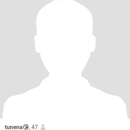
tunena😘
, 47