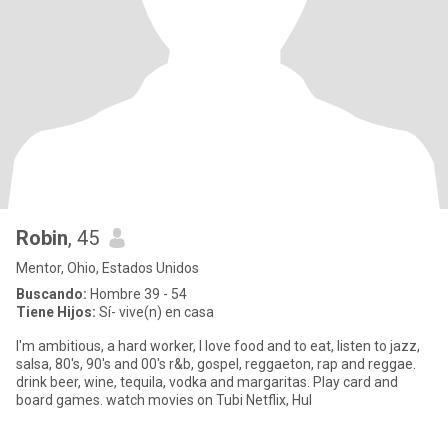
Robin
, 45
Mentor, Ohio, Estados Unidos
Buscando:
Hombre 39 - 54
Tiene Hijos:
Sí- vive(n) en casa
I'm ambitious, a hard worker, I love food and to eat, listen to jazz,
salsa, 80's, 90's and 00's r&b, gospel, reggaeton, rap and reggae.
drink beer, wine, tequila, vodka and margaritas. Play card and
board games. watch movies on Tubi Netflix, Hul