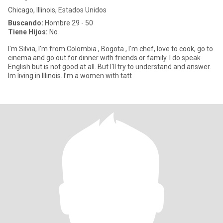
Chicago, Illinois, Estados Unidos
Buscando:
Hombre 29 - 50
Tiene Hijos:
No
I'm Silvia, I'm from Colombia , Bogota , I'm chef, love to cook, go to
cinema and go out for dinner with friends or family. I do speak
English but is not good at all. But I'll try to understand and answer.
Im living in Illinois. I’m a women with tatt