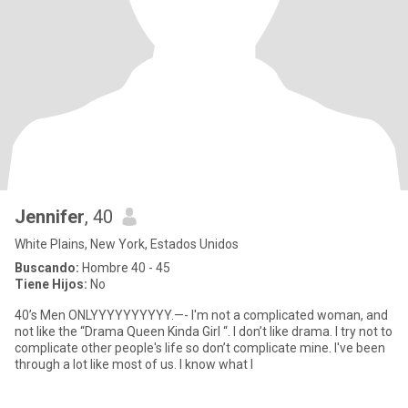
Jennifer
, 40
White Plains, New York, Estados Unidos
Buscando:
Hombre 40 - 45
Tiene Hijos:
No
40’s Men ONLYYYYYYYYYY.—- I'm not a complicated woman, and
not like the “Drama Queen Kinda Girl “. I don’t like drama. I try not to
complicate other people's life so don’t complicate mine. I've been
through a lot like most of us. I know what I